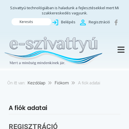
Szivattyú technológiában is haladunk a fejlesztésekkel mert Mi
szakkereskedés vagyunk.
Keresés
Belépés
Regisztráció
TOGG
Ön itt van:
Kezdőlap
Fiókom
A fiók adatai
A fiók adatai
REGISZTRÁCIÓ