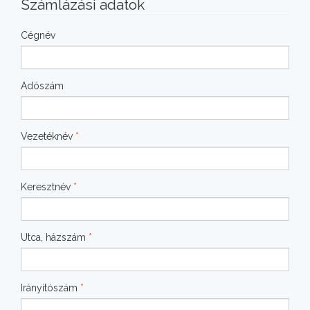
Számlázási adatok
Cégnév
Adószám
Vezetéknév
*
Keresztnév
*
Utca, házszám
*
Irányítószám
*