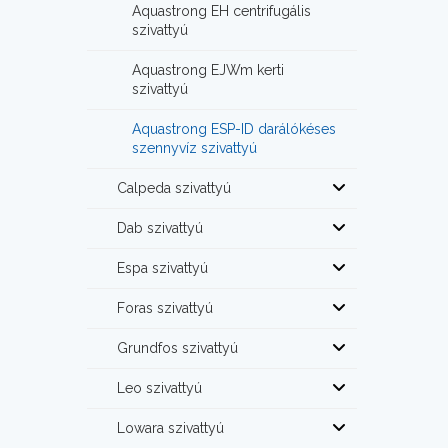
Aquastrong EH centrifugális
szivattyú
Aquastrong EJWm kerti
szivattyú
Aquastrong ESP-ID darálókéses
szennyvíz szivattyú
Calpeda szivattyú
Dab szivattyú
Espa szivattyú
Foras szivattyú
Grundfos szivattyú
Leo szivattyú
Lowara szivattyú