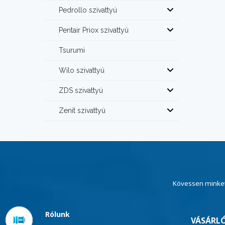
Pedrollo szivattyú
Pentair Priox szivattyú
Tsurumi
Wilo szivattyú
ZDS szivattyú
Zenit szivattyú
Kövessen minket
Rólunk
VÁSÁRLÓ