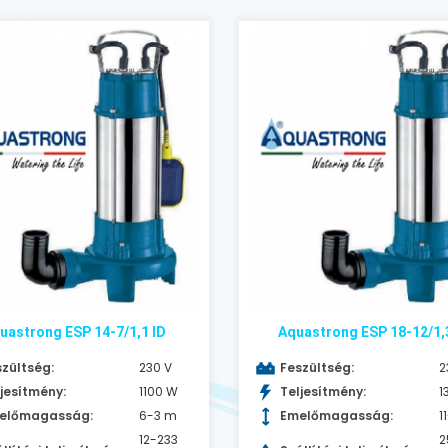
uastrong ESP 14-7/1,1 ID
Aquastrong ESP 18-12/1,
zültség:
230 V
Feszültség:
2
jesítmény:
1100 W
Teljesítmény:
1
előmagasság:
6-3 m
Emelőmagasság:
1
12-233
2