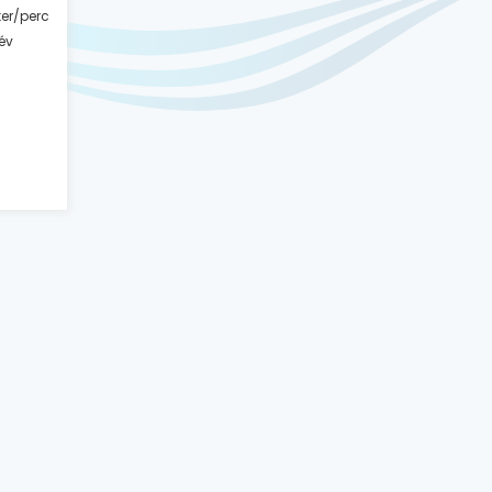
iter/perc
 év