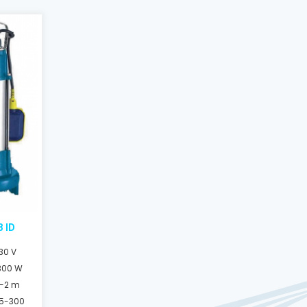
3 ID
30 V
300 W
1-2 m
5-300