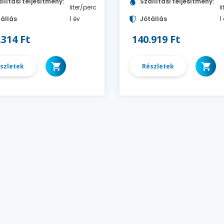
llítási teljesítmény:
Szállítási teljesítmény:
liter/perc
l
állás
1 év
Jótállás
1
.314 Ft
140.919 Ft
szletek
Részletek