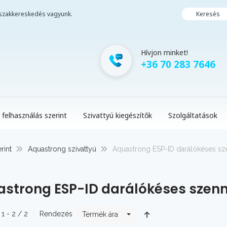
i szakkereskedés vagyunk.
Keresés
Hívjon minket!
+36 70 283 7646
 felhasználás szerint
Szivattyú kiegészítők
Szolgáltatások
rint
Aquastrong szivattyú
Aquastrong ESP-ID darálókéses sze
strong ESP-ID darálókéses szenn
 1 - 2 / 2
Rendezés
Termék ára