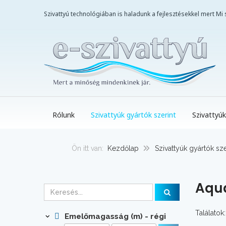
Szivattyú technológiában is haladunk a fejlesztésekkel mert M
Rólunk
Szivattyúk gyártók szerint
Szivattyúk
Ön itt van:
Kezdőlap
Szivattyúk gyártók sze
Aqua
Találatok:
Emelőmagasság (m) - régi