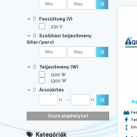
Feszültség (V)
230 V
Szállítási teljesítmény
(liter/perc)
Teljesítmény (W)
1100 W
1300 W
Árszűkítés
–
Ft
Ft
Aq
Fes
Szűrő alaphelyzet
Tel
Em
Kategóriák