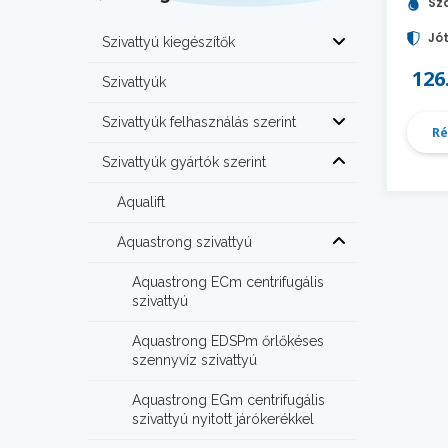
Szá
Jót
Szivattyú kiegészítők
126
Szivattyúk
Szivattyúk felhasználás szerint
Ré
Szivattyúk gyártók szerint
Aqualift
Aquastrong szivattyú
Aquastrong ECm centrifugális
szivattyú
Aquastrong EDSPm őrlőkéses
szennyvíz szivattyú
Aquastrong EGm centrifugális
szivattyú nyitott járókerékkel