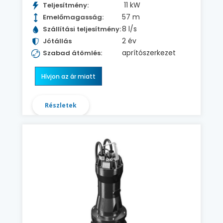
11 kW
Teljesítmény:
57 m
Emelőmagasság:
8 l/s
Szállítási teljesítmény:
2 év
Jótállás
aprítószerkezet
Szabad átömlés:
Hívjon az ár miatt
Részletek