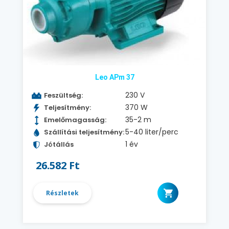
Leo APm 37
230 V
Feszültség:
370 W
Teljesítmény:
35-2 m
Emelőmagasság:
5-40 liter/perc
Szállítási teljesítmény:
1 év
Jótállás
26.582 Ft
Részletek