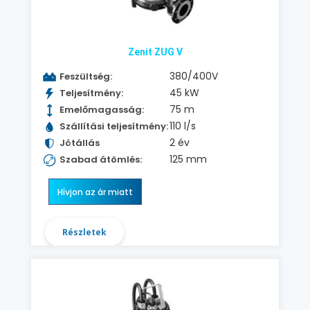
Zenit ZUG V
380/400V
Feszültség:
45 kW
Teljesítmény:
75 m
Emelőmagasság:
110 l/s
Szállítási teljesítmény:
2 év
Jótállás
125 mm
Szabad átömlés:
Hívjon az ár miatt
Részletek