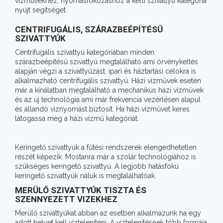
vízművekhez, nyomásfokozáshoz a kerti szivattyú kategória
nyújt segítséget.
CENTRIFUGÁLIS, SZÁRAZBEÉPÍTÉSŰ
SZIVATTYÚK
Centrifugális szivattyú kategóriában minden
szárazbeépítésű szivattyú megtalálható ami örvénykeltés
alapján végzi a szivattyúzást. ipari és háztartási célokra is
alkalmazható centrifugális szivattyú. Házi vizművek esetén
már a kínálatban megtalálható a mechanikus házi vízművek
és az új technológia ami már frekvencia vezérlésen alapul
és állandó viznyomást biztosít. Ha házi vízművet keres
látogassa meg a házi vízmű kategóriát.
Keringető szivattyúk a fűtési rendszerek elengedhetetlen
részét képezik. Mostanra már a szolár technológiához is
szükséges keringető szivattyú. A legjobb hatásfokú
keringető szivattyúk náluk is megtalálhatóak.
MERÜLŐ SZIVATTYÚK TISZTA ÉS
SZENNYEZETT VIZEKHEZ
Merülő szivattyúkat abban az esetben alkalmazunk ha egy
adott helyet kell vízteleníteni. A víztelenítésnek több formája