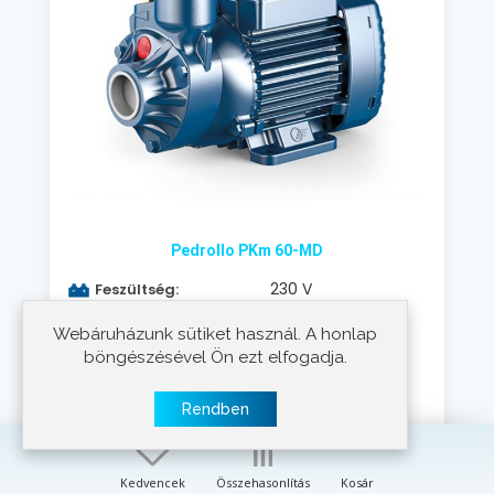
Pedrollo PKm 60-MD
230 V
Feszültség:
370 W
Teljesítmény:
Webáruházunk sütiket használ. A honlap
21-3 m
Emelőmagasság:
böngészésével Ön ezt elfogadja.
5-55 liter/perc
Szállítási teljesítmény:
2 év
Jótállás
Rendben
48.260 Ft
Kedvencek
Összehasonlítás
Kosár