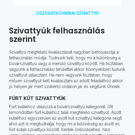
USZODATECHNIKAI SZIVATTYÚ
Szivattyúk felhasználás
szerint
Szivattyú megfelelő kiválasztását nagyban befolyásolja a
felhasználás módja. Tudnunk kell, hogy mi a különbség a
búvárszivattyú vagy a merülő szivattyú között. Ha tisztában
vagyunk a felhasználási területtel akkor könnyebben tudunk
szivattyút választani. Ha nem vagyunk tisztában, hogy
milyen szivattyút kell kiválasztani az adott feladathoz akkor
jó helyen jár mert szakértő oldalon jár és segítünk Önnek.
FÚRT KÚT SZIVATTYÚK
Fúrt kutakhoz válassza a búvárszivattyú kategóriát. Ott
kimondottan fúrt kutakhoz talál megfelelő szivattyút. Ásott
kutakhoz egyszerűen az ásott kút szivattyú kategória segít
ahol azt is megtudhatja, hogy mi a különbség az ásott és
fúrt kutak szivattyúi között. Kertek öntözéséhez, házi