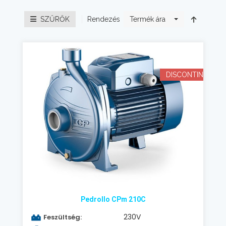
Rendezés
SZŰRŐK
Termék ára
DISCONTINUED
Pedrollo CPm 210C
230V
Feszültség: