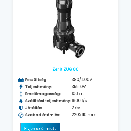
Zenit ZUG OC
380/400V
Feszültség:
355 kW
Teljesítmény:
100 m
Emelőmagasság:
1600 l/s
Szállítási teljesítmény:
2 év
Jótállás
220X110 mm
Szabad átömlés:
Hívjon az ár miatt