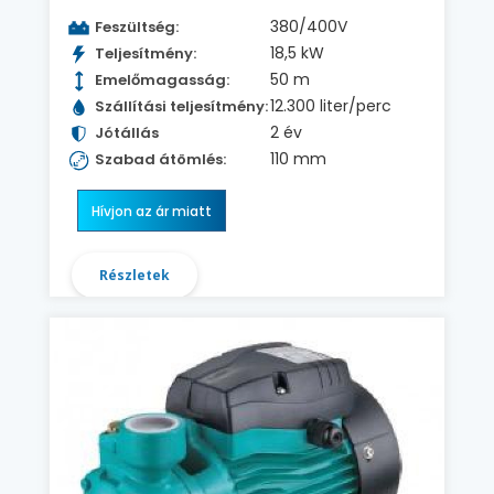
380/400V
Feszültség:
18,5 kW
Teljesítmény:
50 m
Emelőmagasság:
12.300 liter/perc
Szállítási teljesítmény:
2 év
Jótállás
110 mm
Szabad átömlés:
Hívjon az ár miatt
Részletek