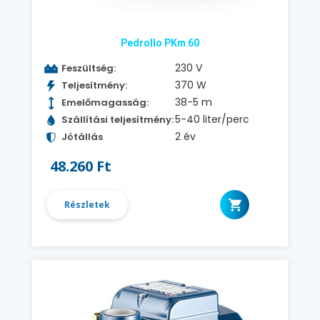
Pedrollo PKm 60
230 V
Feszültség:
370 W
Teljesítmény:
38-5 m
Emelőmagasság:
5-40 liter/perc
Szállítási teljesítmény:
2 év
Jótállás
48.260 Ft
Részletek