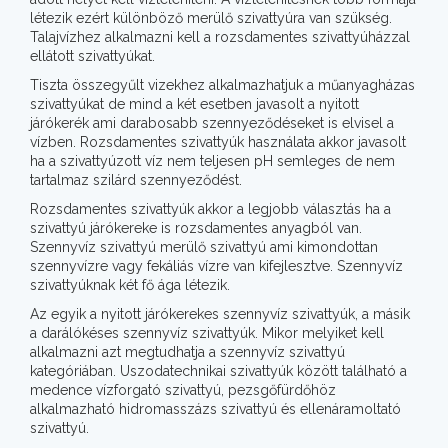
létezik ezért különböző merülő szivattyúra van szükség.
Talajvízhez alkalmazni kell a rozsdamentes szivattyúházzal
ellátott szivattyúkat.
Tiszta összegyűlt vizekhez alkalmazhatjuk a műanyagházas
szivattyúkat de mind a két esetben javasolt a nyitott
járókerék ami darabosabb szennyeződéseket is elvisel a
vízben. Rozsdamentes szivattyúk használata akkor javasolt
ha a szivattyúzott víz nem teljesen pH semleges de nem
tartalmaz szilárd szennyeződést.
Rozsdamentes szivattyúk akkor a legjobb választás ha a
szivattyú járókereke is rozsdamentes anyagból van.
Szennyvíz szivattyú merülő szivattyú ami kimondottan
szennyvízre vagy fekáliás vízre van kifejlesztve. Szennyvíz
szivattyúknak két fő ága létezik.
Az egyik a nyitott járókerekes szennyvíz szivattyúk, a másik
a darálókéses szennyvíz szivattyúk. Mikor melyiket kell
alkalmazni azt megtudhatja a szennyvíz szivattyú
kategóriában. Uszodatechnikai szivattyúk között található a
medence vízforgató szivattyú, pezsgőfürdőhöz
alkalmazható hidromasszázs szivattyú és ellenáramoltató
szivattyú.