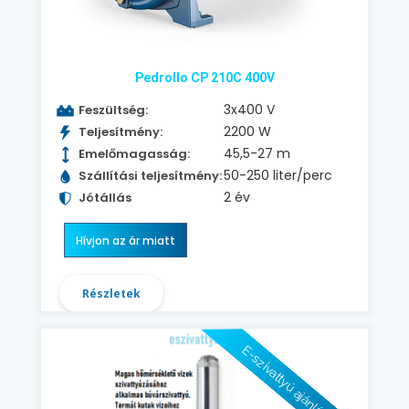
Pedrollo CP 210C 400V
3x400 V
Feszültség:
2200 W
Teljesítmény:
45,5-27 m
Emelőmagasság:
50-250 liter/perc
Szállítási teljesítmény:
2 év
Jótállás
Hívjon az ár miatt
Részletek
E-szivattyú ajánlásával