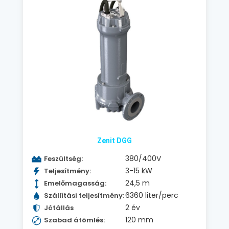
Zenit DGG
380/400V
Feszültség:
3-15 kW
Teljesítmény:
24,5 m
Emelőmagasság:
6360 liter/perc
Szállítási teljesítmény:
2 év
Jótállás
120 mm
Szabad átömlés: