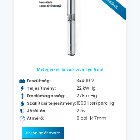
Melegvizes búvárszivattyú 6 col
3x400 V
Feszültség:
22 kW-ig
Teljesítmény:
278 m-ig
Emelőmagasság:
1000 liter/perc-ig
Szállítási teljesítmény:
2 év
Jótállás
6 col-147mm
Átmérő:
Hívjon az ár miatt