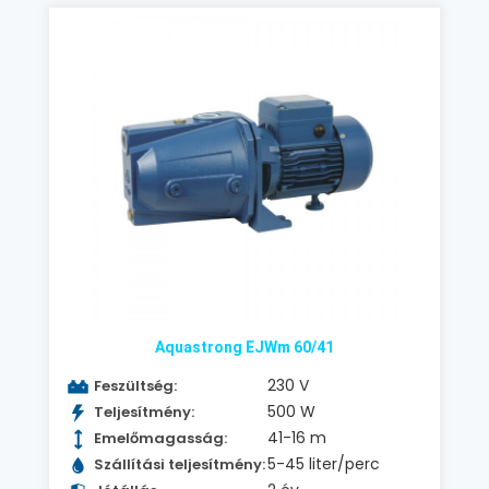
Aquastrong EJWm 60/41
230 V
Feszültség:
500 W
Teljesítmény:
41-16 m
Emelőmagasság:
5-45 liter/perc
Szállítási teljesítmény: