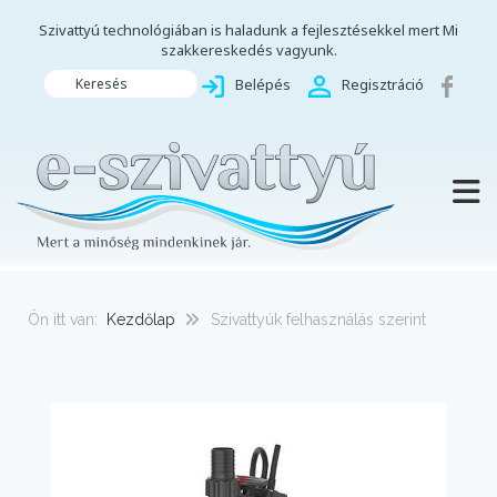
Szivattyú technológiában is haladunk a fejlesztésekkel mert Mi
szakkereskedés vagyunk.
Keresés
Belépés
Regisztráció
TOGG
Ön itt van:
Kezdőlap
Szivattyúk felhasználás szerint