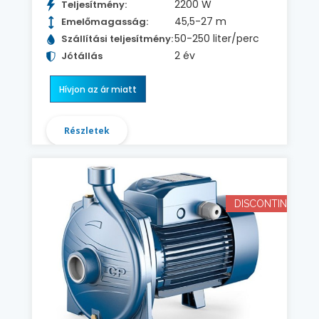
2200 W
Teljesítmény:
45,5-27 m
Emelőmagasság:
50-250 liter/perc
Szállítási teljesítmény:
2 év
Jótállás
Hívjon az ár miatt
Részletek
DISCONTINUED