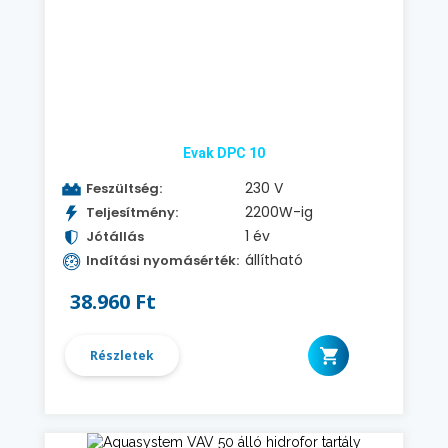
Evak DPC 10
230 V
Feszültség:
2200W-ig
Teljesítmény:
1 év
Jótállás
állítható
Indítási nyomásérték:
38.960 Ft
Részletek