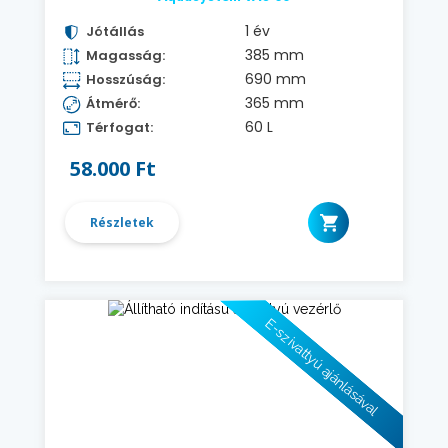
1 év
Jótállás
385 mm
Magasság:
690 mm
Hosszúság:
365 mm
Átmérő:
60 L
Térfogat:
58.000 Ft
Részletek
E-szivattyú ajánlásával