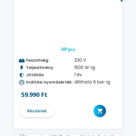
HP pro
230 V
Feszültség:
1500 W-ig
Teljesítmény:
1 év
Jótállás
állítható 6 bar-ig
Indítási nyomásérték:
59.990 Ft
Részletek