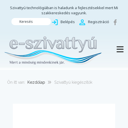
Szivattyú technológiában is haladunk a fejlesztésekkel mert Mi
szakkereskedés vagyunk.
Keresés
Belépés
Regisztráció
TOGG
Ön itt van:
Kezdőlap
Szivattyú kiegészítők