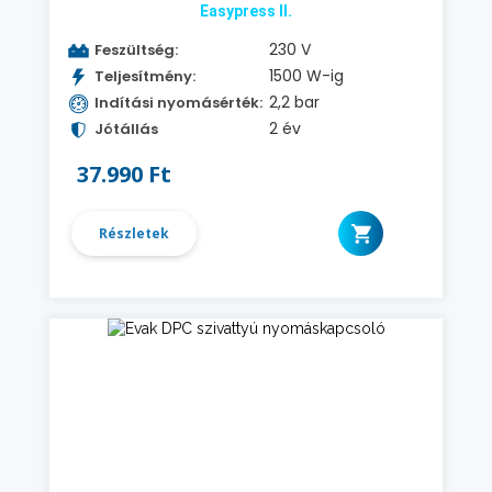
Easypress II.
230 V
Feszültség:
1500 W-ig
Teljesítmény:
2,2 bar
Indítási nyomásérték:
2 év
Jótállás
37.990 Ft
Részletek