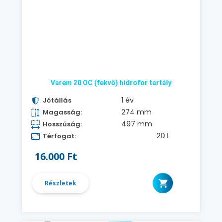
Varem 20 OC (fekvő) hidrofor tartály
1 év
Jótállás
274 mm
Magasság:
497 mm
Hosszúság:
20 L
Térfogat:
16.000 Ft
Részletek