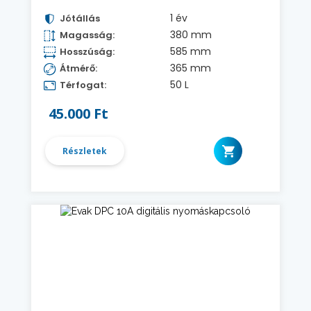
1 év
Jótállás
380 mm
Magasság:
585 mm
Hosszúság:
365 mm
Átmérő:
50 L
Térfogat:
45.000 Ft
Részletek