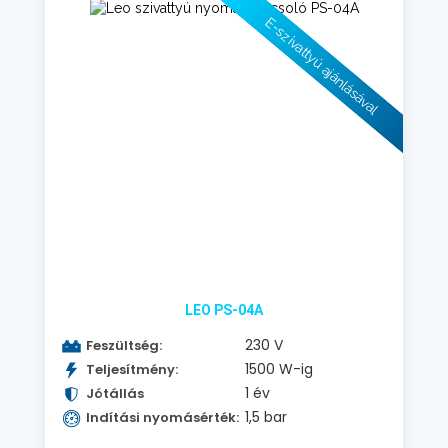
E-szivattyú ajánlásával
LEO PS-04A
230 V
Feszültség:
1500 W-ig
Teljesítmény:
1 év
Jótállás
1,5 bar
Indítási nyomásérték: