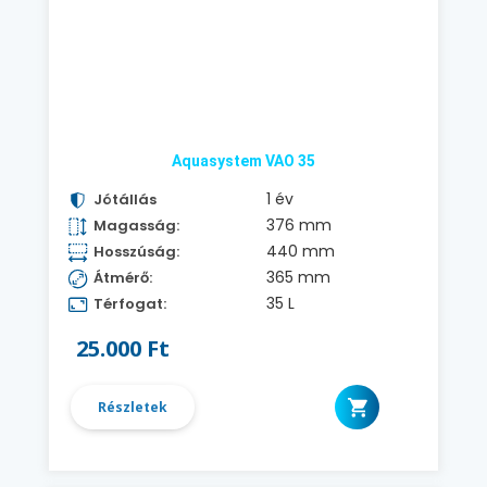
Aquasystem VAO 35
1 év
Jótállás
376 mm
Magasság:
440 mm
Hosszúság:
365 mm
Átmérő:
35 L
Térfogat:
25.000 Ft
Részletek