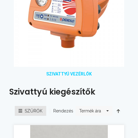
SZIVATTYÚ VEZÉRLŐK
Szivattyú kiegészítők
Rendezés
SZŰRŐK
Termék ára