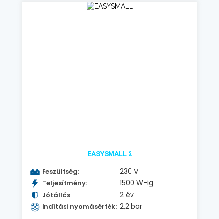
EASYSMALL 2
230 V
Feszültség:
1500 W-ig
Teljesítmény:
2 év
Jótállás
2,2 bar
Indítási nyomásérték: