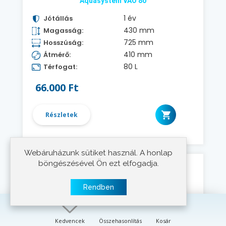
Aquasystem VAO 80
1 év
Jótállás
430 mm
Magasság:
725 mm
Hosszúság:
410 mm
Átmérő:
80 L
Térfogat:
66.000 Ft
Részletek
Webáruházunk sütiket használ. A honlap
böngészésével Ön ezt elfogadja.
E-szivattyú ajánlásával
Rendben
Kedvencek
Összehasonlítás
Kosár