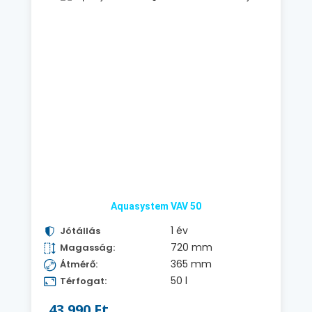
Aquasystem VAV 50
1 év
Jótállás
720 mm
Magasság:
365 mm
Átmérő:
50 l
Térfogat:
43.990 Ft