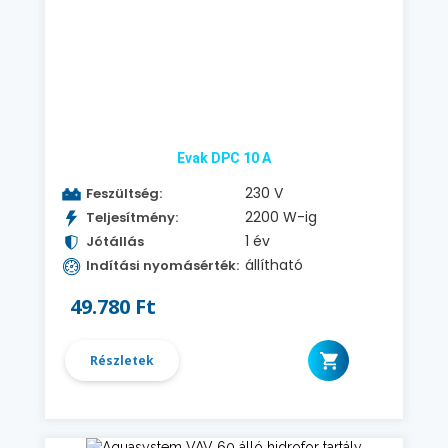
Evak DPC 10 A
230 V
Feszültség:
2200 W-ig
Teljesítmény:
1 év
Jótállás
állítható
Indítási nyomásérték:
49.780 Ft
Részletek