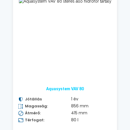
Aquasystem VAV 80
1 év
Jótállás
856 mm
Magasság:
415 mm
Átmérő:
80 l
Térfogat: