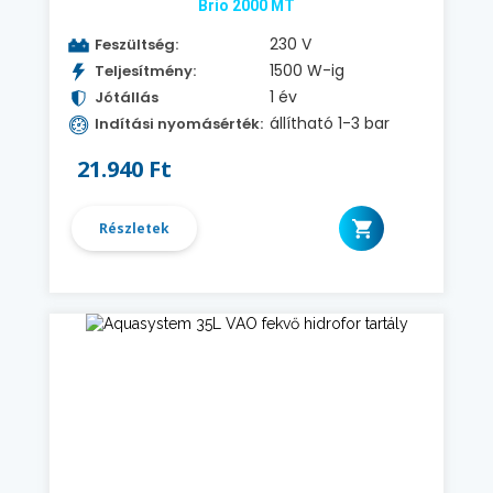
Brio 2000 MT
230 V
Feszültség:
1500 W-ig
Teljesítmény:
1 év
Jótállás
állítható 1-3 bar
Indítási nyomásérték:
21.940 Ft
Részletek