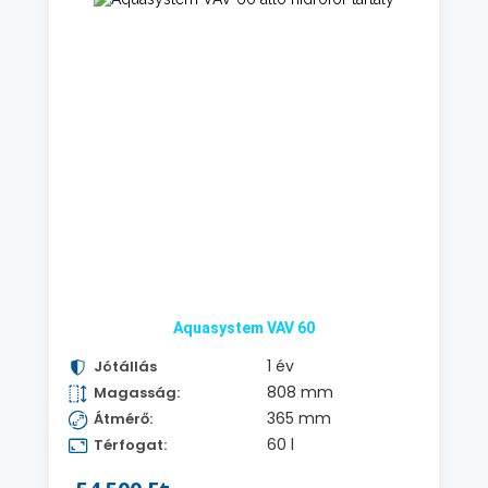
Aquasystem VAV 60
1 év
Jótállás
808 mm
Magasság:
365 mm
Átmérő:
60 l
Térfogat: