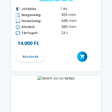
Aquasystem VAO 24
1 év
Jótállás
305 mm
Magasság:
485 mm
Hosszúság:
280 mm
Átmérő:
24 L
Térfogat:
14.000 Ft
Részletek