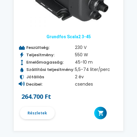
Grundfos Scala2 3-45
230 V
Feszültség:
550 W
Teljesítmény:
45-10 m
Emelőmagasság:
5,5-74 liter/perc
Szállítási teljesítmény:
2 év
Jótállás
csendes
Decibel:
264.700 Ft
Részletek