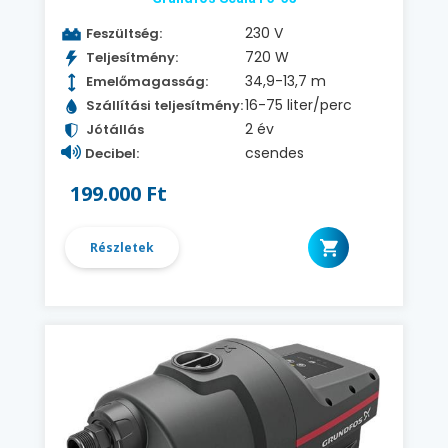
230 V
Feszültség:
720 W
Teljesítmény:
34,9-13,7 m
Emelőmagasság:
16-75 liter/perc
Szállítási teljesítmény:
2 év
Jótállás
csendes
Decibel:
199.000 Ft
Részletek