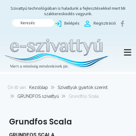
Szivattyú technológiában is haladunk a fejlesztésekkel mert Mi
szakkereskedés vagyunk.
Keresés
Belépés
Regisztráció
TOGG
Ön itt van:
Kezdőlap
Szivattyúk gyártók szerint
GRUNDFOS szivattyú
Grundfos Scala
Grundfos Scala
GRUNDFOS SCALA