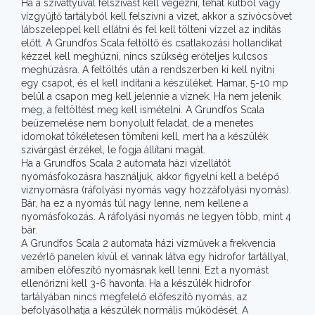
Ha a szivattyúval felszívást kell végezni, tehát kútból vagy
vízgyűjtő tartályból kell felszívni a vizet, akkor a szívócsövet
lábszeleppel kell ellátni és fel kell tölteni vízzel az indítás
előtt. A Grundfos Scala feltöltő és csatlakozási hollandikat
kézzel kell meghúzni, nincs szükség erőteljes kulcsos
meghúzásra. A feltöltés után a rendszerben ki kell nyitni
egy csapot, és el kell indítani a készüléket. Hamar, 5-10 mp
belül a csapon meg kell jelennie a víznek. Ha nem jelenik
meg, a feltöltést meg kell ismételni. A Grundfos Scala
beüzemelése nem bonyolult feladat, de a menetes
idomokat tökéletesen tömíteni kell, mert ha a készülék
szivárgást érzékel, le fogja állítani magát.
Ha a Grundfos Scala 2 automata házi vízellátót
nyomásfokozásra használjuk, akkor figyelni kell a belépő
víznyomásra (ráfolyási nyomás vagy hozzáfolyási nyomás).
Bár, ha ez a nyomás túl nagy lenne, nem kellene a
nyomásfokozás. A ráfolyási nyomás ne legyen több, mint 4
bár.
A Grundfos Scala 2 automata házi vízművek a frekvencia
vezérlő panelen kívül el vannak látva egy hidrofor tartállyal,
amiben előfeszítő nyomásnak kell lenni. Ezt a nyomást
ellenőrizni kell 3-6 havonta. Ha a készülék hidrofor
tartályában nincs megfelelő előfeszítő nyomás, az
befolyásolhatja a készülék normális működését. A