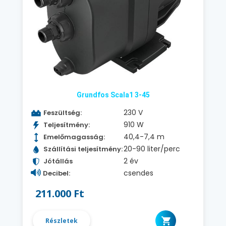
Grundfos Scala1 3-45
230 V
Feszültség:
910 W
Teljesítmény:
40,4-7,4 m
Emelőmagasság:
20-90 liter/perc
Szállítási teljesítmény:
2 év
Jótállás
csendes
Decibel:
211.000 Ft
Részletek