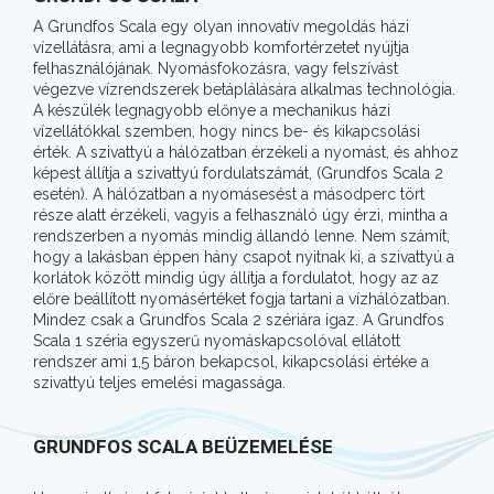
A Grundfos Scala egy olyan innovatív megoldás házi
vízellátásra, ami a legnagyobb komfortérzetet nyújtja
felhasználójának. Nyomásfokozásra, vagy felszívást
végezve vízrendszerek betáplálására alkalmas technológia.
A készülék legnagyobb előnye a mechanikus házi
vízellátókkal szemben, hogy nincs be- és kikapcsolási
érték. A szivattyú a hálózatban érzékeli a nyomást, és ahhoz
képest állítja a szivattyú fordulatszámát, (Grundfos Scala 2
esetén). A hálózatban a nyomásesést a másodperc tört
része alatt érzékeli, vagyis a felhasználó úgy érzi, mintha a
rendszerben a nyomás mindig állandó lenne. Nem számít,
hogy a lakásban éppen hány csapot nyitnak ki, a szivattyú a
korlátok között mindig úgy állítja a fordulatot, hogy az az
előre beállított nyomásértéket fogja tartani a vízhálózatban.
Mindez csak a Grundfos Scala 2 szériára igaz. A Grundfos
Scala 1 széria egyszerű nyomáskapcsolóval ellátott
rendszer ami 1,5 báron bekapcsol, kikapcsolási értéke a
szivattyú teljes emelési magassága.
GRUNDFOS SCALA BEÜZEMELÉSE