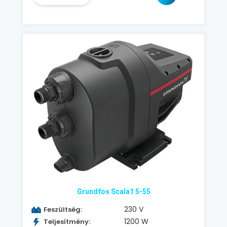
Grundfos Scala1 5-55
230 V
Feszültség:
1200 W
Teljesítmény: