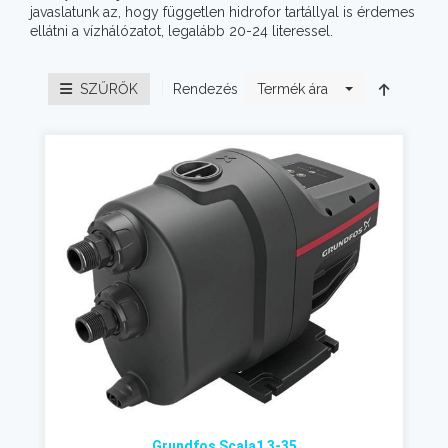
javaslatunk az, hogy független hidrofor tartállyal is érdemes
ellátni a vízhálózatot, legalább 20-24 literessel.
Rendezés
SZŰRŐK
Termék ára
Grundfos Scala1 3-35