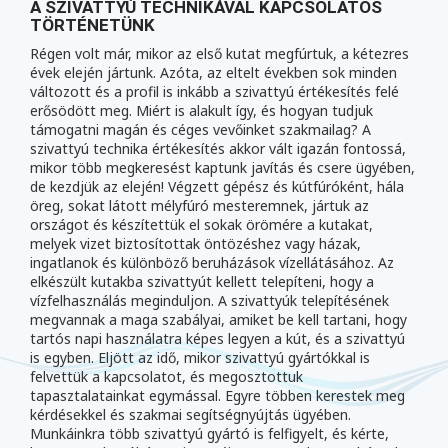
A SZIVATTYÚ TECHNIKÁVAL KAPCSOLATOS
TÖRTÉNETÜNK
Régen volt már, mikor az első kutat megfúrtuk, a kétezres
évek elején jártunk. Azóta, az eltelt években sok minden
változott és a profil is inkább a szivattyú értékesítés felé
erősödött meg. Miért is alakult így, és hogyan tudjuk
támogatni magán és céges vevőinket szakmailag? A
szivattyú technika értékesítés akkor vált igazán fontossá,
mikor több megkeresést kaptunk javítás és csere ügyében,
de kezdjük az elején! Végzett gépész és kútfúróként, hála
öreg, sokat látott mélyfúró mesteremnek, jártuk az
országot és készítettük el sokak örömére a kutakat,
melyek vizet biztosítottak öntözéshez vagy házak,
ingatlanok és különböző beruházások vízellátásához. Az
elkészült kutakba szivattyút kellett telepíteni, hogy a
vízfelhasználás meginduljon. A szivattyúk telepítésének
megvannak a maga szabályai, amiket be kell tartani, hogy
tartós napi használatra képes legyen a kút, és a szivattyú
is egyben. Eljött az idő, mikor szivattyú gyártókkal is
felvettük a kapcsolatot, és megosztottuk
tapasztalatainkat egymással. Egyre többen kerestek meg
kérdésekkel és szakmai segítségnyújtás ügyében.
Munkáinkra több szivattyú gyártó is felfigyelt, és kérte,