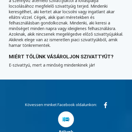
a szennyvíz átemelő szivattyúktól a lovaspálya
locsolásához megfelelő szivattyúig terjed. Mindenki
keresgélhet, aki kertet akar locsolni vagy ingatlant akar
ellátni vízzel. Cégek, akik ipari méretekben és
felhasználásban gondolkoznak. Mindenki, aki keresi a
minőséget minden napra vagy ideiglenes felhasználásra.
Azoknak, akik nincsenek megelégedve előző szivattyújukkal.
Akiknek elege van az ismeretlen piaci szivattyúkból, amik
hamar tönkrementek.
MIÉRT TŐLÜNK VÁSÁROLJON SZIVATTYÚT?
E-szivattyú, mert a minőség mindenkinek jár!
Kövessen minket Facebook oldalunkon:
Rólunk