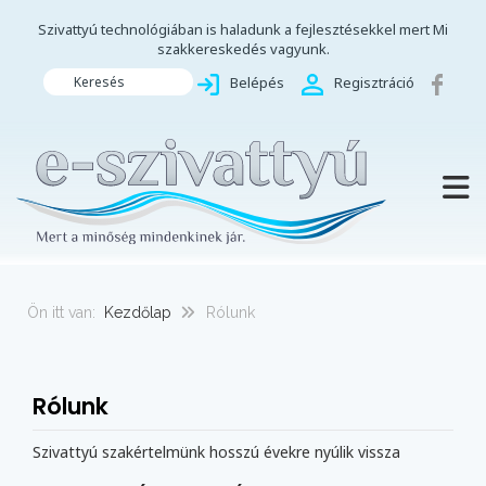
Szivattyú technológiában is haladunk a fejlesztésekkel mert Mi
szakkereskedés vagyunk.
Keresés
Belépés
Regisztráció
TOGG
Ön itt van:
Kezdőlap
Rólunk
Rólunk
Szivattyú szakértelmünk hosszú évekre nyúlik vissza