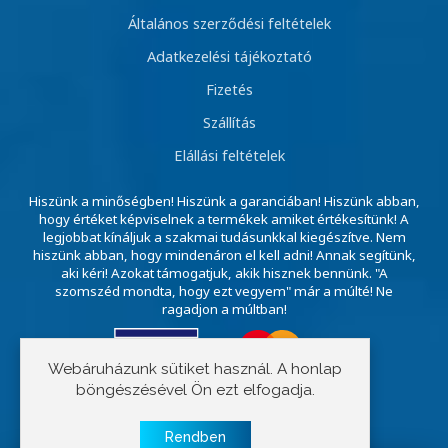
Általános szerződési feltételek
Adatkezelési tájékoztató
Fizetés
Szállítás
Elállási feltételek
Hiszünk a minőségben! Hiszünk a garanciában! Hiszünk abban,
hogy értéket képviselnek a termékek amiket értékesítünk! A
legjobbat kínáljuk a szakmai tudásunkkal kiegészítve. Nem
hiszünk abban, hogy mindenáron el kell adni! Annak segítünk,
aki kéri! Azokat támogatjuk, akik hisznek bennünk. "A
szomszéd mondta, hogy ezt vegyem" már a múlté! Ne
ragadjon a múltban!
Webáruházunk sütiket használ. A honlap
böngészésével Ön ezt elfogadja.
Copyright © 2023 E-szivattyú
Rendben