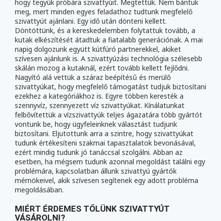
hogy tegyük próbára szivattyúit. Megtettük. Nem bántuk
meg, mert minden egyes feladathoz tudtunk megfelelő
szivattyút ajánlani. Egy idő után dönteni kellett.
Döntöttünk, és a kereskedelemben folytattuk tovább, a
kutak elkészítését átadtuk a fiatalabb generációnak. A mai
napig dolgozunk együtt kútfúró partnerekkel, akiket
szívesen ajánlunk is. A szivattyúzási technológia szélesebb
skálán mozog a kutaknál, ezért tovább kellett fejlődni.
Nagyító alá vettük a száraz beépítésű és merülő
szivattyúkat, hogy megfelelő támogatást tudjuk biztosítani
ezekhez a kategóriákhoz is. Egyre többen keresték a
szennyvíz, szennyezett víz szivattyúkat. Kínálatunkat
felbővítettük a vízszivattyúk teljes ágazatára több gyártót
vontunk be, hogy ügyfeleinknek választást tudjunk
biztosítani. Eljutottunk arra a szintre, hogy szivattyúkat
tudunk értékesíteni szakmai tapasztalatok bevonásával,
ezért mindig tudunk jó tanáccsal szolgálni. Abban az
esetben, ha mégsem tudunk azonnal megoldást találni egy
problémára, kapcsolatban állunk szivattyú gyártók
mérnökeivel, akik szívesen segítenek egy adott probléma
megoldásában.
MIÉRT ÉRDEMES TŐLÜNK SZIVATTYÚT
VÁSÁROLNI?