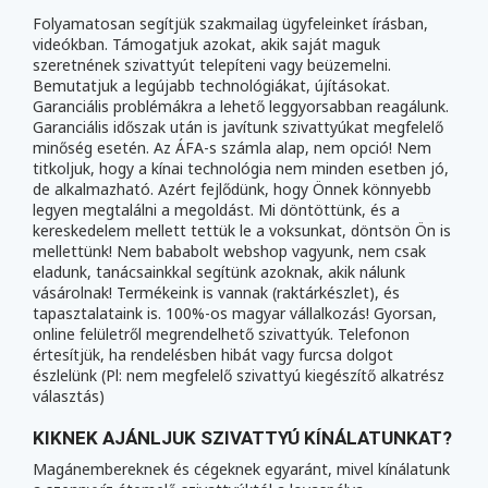
Folyamatosan segítjük szakmailag ügyfeleinket írásban,
videókban. Támogatjuk azokat, akik saját maguk
szeretnének szivattyút telepíteni vagy beüzemelni.
Bemutatjuk a legújabb technológiákat, újításokat.
Garanciális problémákra a lehető leggyorsabban reagálunk.
Garanciális időszak után is javítunk szivattyúkat megfelelő
minőség esetén. Az ÁFA-s számla alap, nem opció! Nem
titkoljuk, hogy a kínai technológia nem minden esetben jó,
de alkalmazható. Azért fejlődünk, hogy Önnek könnyebb
legyen megtalálni a megoldást. Mi döntöttünk, és a
kereskedelem mellett tettük le a voksunkat, döntsön Ön is
mellettünk! Nem bababolt webshop vagyunk, nem csak
eladunk, tanácsainkkal segítünk azoknak, akik nálunk
vásárolnak! Termékeink is vannak (raktárkészlet), és
tapasztalataink is. 100%-os magyar vállalkozás! Gyorsan,
online felületről megrendelhető szivattyúk. Telefonon
értesítjük, ha rendelésben hibát vagy furcsa dolgot
észlelünk (Pl: nem megfelelő szivattyú kiegészítő alkatrész
választás)
KIKNEK AJÁNLJUK SZIVATTYÚ KÍNÁLATUNKAT?
Magánembereknek és cégeknek egyaránt, mivel kínálatunk