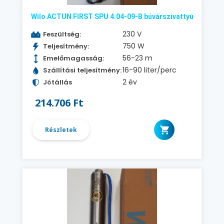
Wilo ACTUN FIRST SPU 4.04-09-B búvárszivattyú
230 V
Feszültség:
750 W
Teljesítmény:
56-23 m
Emelőmagasság:
16-90 liter/perc
Szállítási teljesítmény:
2 év
Jótállás
214.706 Ft
Részletek