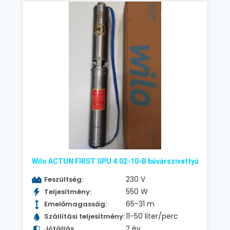
Wilo ACTUN FIRST SPU 4.02-10-B búvárszivattyú
230 V
Feszültség:
550 W
Teljesítmény:
65-31 m
Emelőmagasság:
11-50 liter/perc
Szállítási teljesítmény:
2 év
Jótállás