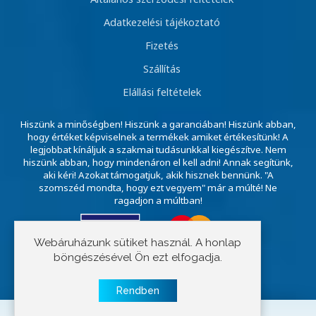
Adatkezelési tájékoztató
Fizetés
Szállítás
Elállási feltételek
Hiszünk a minőségben! Hiszünk a garanciában! Hiszünk abban,
hogy értéket képviselnek a termékek amiket értékesítünk! A
legjobbat kínáljuk a szakmai tudásunkkal kiegészítve. Nem
hiszünk abban, hogy mindenáron el kell adni! Annak segítünk,
aki kéri! Azokat támogatjuk, akik hisznek bennünk. "A
szomszéd mondta, hogy ezt vegyem" már a múlté! Ne
ragadjon a múltban!
Webáruházunk sütiket használ. A honlap
böngészésével Ön ezt elfogadja.
Copyright © 2023 E-szivattyú
Rendben