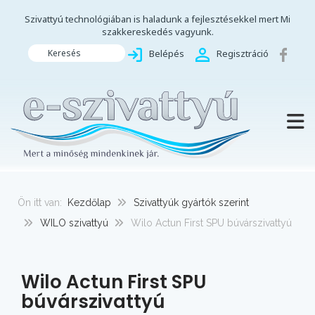
Szivattyú technológiában is haladunk a fejlesztésekkel mert Mi
szakkereskedés vagyunk.
Keresés
Belépés
Regisztráció
TOGG
Ön itt van:
Kezdőlap
Szivattyúk gyártók szerint
WILO szivattyú
Wilo Actun First SPU búvárszivattyú
Wilo Actun First SPU
búvárszivattyú