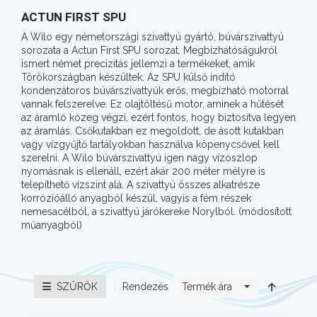
ACTUN FIRST SPU
A Wilo egy németországi szivattyú gyártó, búvárszivattyú
sorozata a Actun First SPU sorozat. Megbízhatóságukról
ismert német precizitás jellemzi a termékeket, amik
Törökországban készültek. Az SPU külső indító
kondenzátoros búvárszivattyúk erős, megbízható motorral
vannak felszerelve. Ez olajtöltésű motor, aminek a hűtését
az áramló közeg végzi, ezért fontos, hogy biztosítva legyen
az áramlás. Csőkutakban ez megoldott, de ásott kutakban
vagy vízgyűjtő tartályokban használva köpenycsővel kell
szerelni. A Wilo búvárszivattyú igen nagy vízoszlop
nyomásnak is ellenáll, ezért akár 200 méter mélyre is
telepíthető vízszint alá. A szivattyú összes alkatrésze
korrózióálló anyagból készül, vagyis a fém részek
nemesacélból, a szivattyú járókereke Norylból. (módosított
műanyagból)
Rendezés
SZŰRŐK
Termék ára