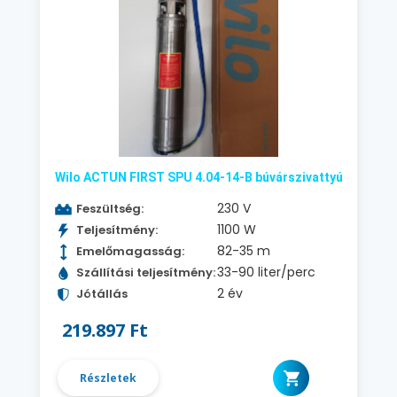
Wilo ACTUN FIRST SPU 4.04-14-B búvárszivattyú
230 V
Feszültség:
1100 W
Teljesítmény:
82-35 m
Emelőmagasság:
33-90 liter/perc
Szállítási teljesítmény:
2 év
Jótállás
219.897 Ft
Részletek