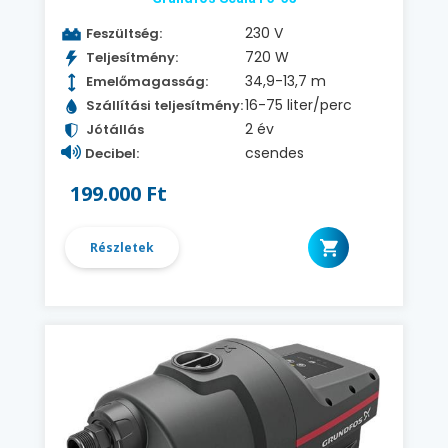
230 V
Feszültség:
720 W
Teljesítmény:
34,9-13,7 m
Emelőmagasság:
16-75 liter/perc
Szállítási teljesítmény:
2 év
Jótállás
csendes
Decibel:
199.000 Ft
Részletek