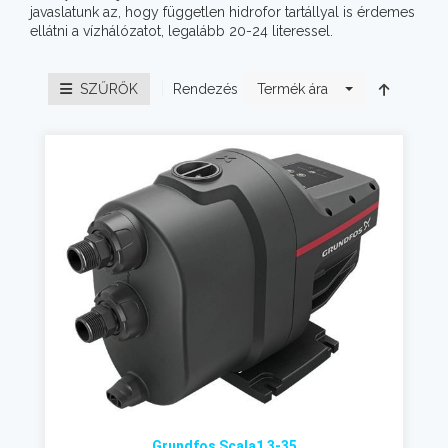
javaslatunk az, hogy független hidrofor tartállyal is érdemes
ellátni a vízhálózatot, legalább 20-24 literessel.
Rendezés
SZŰRŐK
Termék ára
Grundfos Scala1 3-35