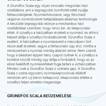
A Grundfos Scala egy olyan innovatív megoldás házi
vízellátásra, ami a legnagyobb komfortérzetet nyújtja
felhasználójának. Nyomásfokozásra, vagy felszívást
végezve vízrendszerek betáplálására alkalmas technológia.
A készülék legnagyobb előnye a mechanikus házi
vízellátókkal szemben, hogy nincs be- és kikapcsolási
érték. A szivattyú a hálózatban érzékeli a nyomást, és ahhoz
képest állítja a szivattyú fordulatszámát, (Grundfos Scala 2
esetén). A hálózatban a nyomásesést a másodperc tört
része alatt érzékeli, vagyis a felhasználó úgy érzi, mintha a
rendszerben a nyomás mindig állandó lenne. Nem számít,
hogy a lakásban éppen hány csapot nyitnak ki, a szivattyú a
korlátok között mindig úgy állítja a fordulatot, hogy az az
előre beállított nyomásértéket fogja tartani a vízhálózatban.
Mindez csak a Grundfos Scala 2 szériára igaz. A Grundfos
Scala 1 széria egyszerű nyomáskapcsolóval ellátott
rendszer ami 1,5 báron bekapcsol, kikapcsolási értéke a
szivattyú teljes emelési magassága.
GRUNDFOS SCALA BEÜZEMELÉSE