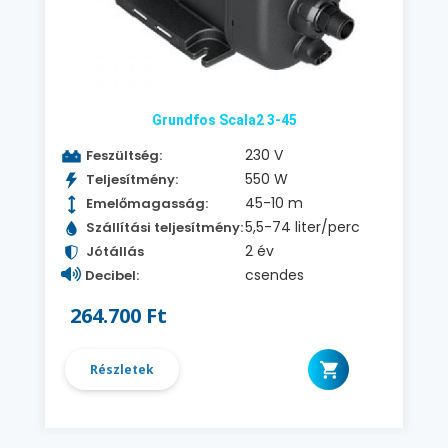
Grundfos Scala2 3-45
230 V
Feszültség:
550 W
Teljesítmény:
45-10 m
Emelőmagasság:
5,5-74 liter/perc
Szállítási teljesítmény:
2 év
Jótállás
csendes
Decibel:
264.700 Ft
Részletek