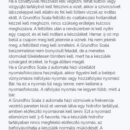
Ha a szivattyúval felszívást kell végezni, tehát kútból vagy
vízgyűjtő tartályból kell felszívni a vizet, akkor a szívócsövet
lábszeleppel kell ellátni és fel kell tölteni vízzel az indítás
előtt. A Grundfos Scala feltöltő és csatlakozási hollandikat
kézzel kell meghúzni, nincs szükség erőteljes kulcsos
meghúzásra. A feltöltés után a rendszerben ki kell nyitni
egy csapot, és el kell indítani a készüléket. Hamar, 5-10 mp
belül a csapon meg kell jelennie a víznek. Ha nem jelenik
meg, a feltöltést meg kell ismételni. A Grundfos Scala
beüzemelése nem bonyolult feladat, de a menetes
idomokat tökéletesen tömíteni kell, mert ha a készülék
szivárgást érzékel, le fogja állítani magát.
Ha a Grundfos Scala 2 automata házi vízellátót
nyomásfokozásra használjuk, akkor figyelni kell a belépő
víznyomásra (ráfolyási nyomás vagy hozzáfolyási nyomás).
Bár, ha ez a nyomás túl nagy lenne, nem kellene a
nyomásfokozás. A ráfolyási nyomás ne legyen több, mint 4
bár.
A Grundfos Scala 2 automata házi vízművek a frekvencia
vezérlő panelen kívül el vannak látva egy hidrofor tartállyal,
amiben előfeszítő nyomásnak kell lenni. Ezt a nyomást
ellenőrizni kell 3-6 havonta. Ha a készülék hidrofor
tartályában nincs megfelelő előfeszítő nyomás, az
befolyásolhatja a készülék normális működését. A