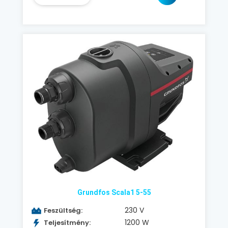
Grundfos Scala1 5-55
230 V
Feszültség:
1200 W
Teljesítmény: