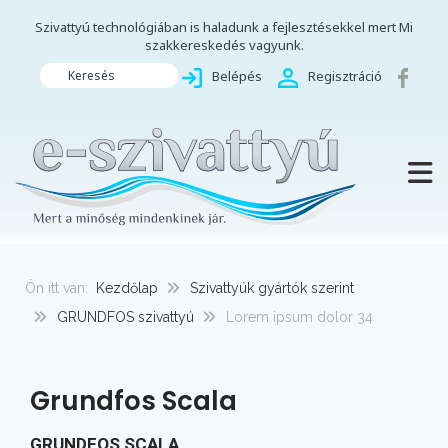
Szivattyú technológiában is haladunk a fejlesztésekkel mert Mi
szakkereskedés vagyunk.
Keresés
Belépés
Regisztráció
TOGG
Ön itt van:
Kezdőlap
Szivattyúk gyártók szerint
GRUNDFOS szivattyú
Lorem ipsum dolor 34
Grundfos Scala
GRUNDFOS SCALA