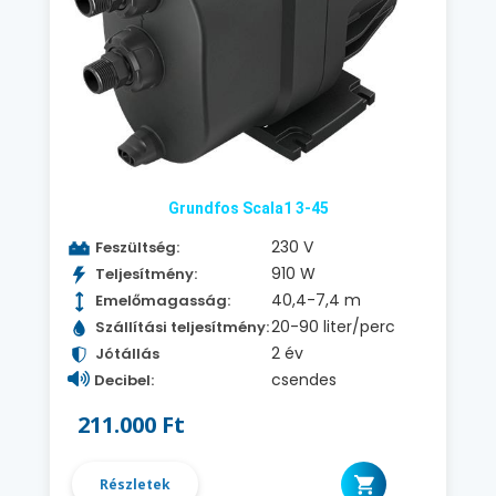
Grundfos Scala1 3-45
230 V
Feszültség:
910 W
Teljesítmény:
40,4-7,4 m
Emelőmagasság:
20-90 liter/perc
Szállítási teljesítmény:
2 év
Jótállás
csendes
Decibel:
211.000 Ft
Részletek