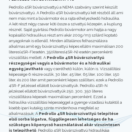
Pedrollo 4SR búvárszivattyú a NEMA szabvány szerint készült
búvárszivattyú. A Pedrollo 4SR búvárszivattyú két részből áll ami
nem más mint a búvármotor és a rajta elhelyezkedő hidraulika.
A két részt négy csavar köti össze a szivattyú közepén, a kuplung
résznél. Saját gyártású Pedrollo búvármotor ami hajtja a nagy
kopásálló hidraulikus részt ami akár 200g/m3 szilárd koptató
anyagoknak is ellenáll. Minden álltalános felhasználásra
alkalmas amit egy búvárszivattyú képes ellátni maximálisan 200
literes(4SR-F)esetén, 350literes(4SR-N) esetén percenkénti
vízszállítás mellett. A
Pedrollo 4SR búvárszivattyú
részegységei vagyis a búvármotor és a hidraulikai
egység javítható
vagy cserélhető külön, külön is. Vízszállítási
képessége 6 részre oszlik, 30 liter, 45 liter, 65 liter, 100 liter, 150
liter, és 200 liter amit percenként képes szállítani, ezek a Pedrollo
4SR-F jelzéssel ellátott búvárszivattyúk. Pedrollo 4SR-N
jelzéssel ellátott búvárszivattyúk 250, 300, 350 literes
vízszállításra képesek maximálisan percenként. Ezzel a
hidraulika vizszállítási képességgel a gyenge vizadású kutaktól a
kisebb ipari kutakig szinte mindenhova megfelel az
alkalmazásuk. A
Pedrollo 4SR búvárszivattyú telepítése
első sorba lógatva, függőlegesen lehetséges de ha
szükséges köpenycső használatával akár vízszintesen
is telepíthető
. Pedrollo 4SR búvárszivattyú hidraulikája