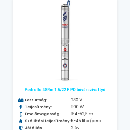
Pedrollo 4SRm 1.5/22 F PD búvárszivattyú
230 V
Feszültség:
1100 W
Teljesítmény:
154-52,5 m
Emelőmagasság:
5-45 liter/perc
Szállítási teljesítmény:
2 év
Jótállás