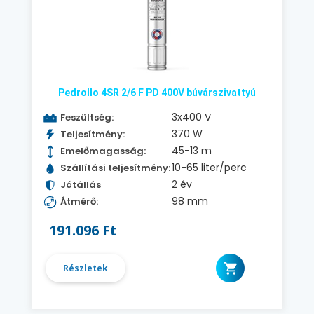
Pedrollo 4SR 2/6 F PD 400V búvárszivattyú
3x400 V
Feszültség:
370 W
Teljesítmény:
45-13 m
Emelőmagasság:
10-65 liter/perc
Szállítási teljesítmény:
2 év
Jótállás
98 mm
Átmérő:
191.096 Ft
Részletek