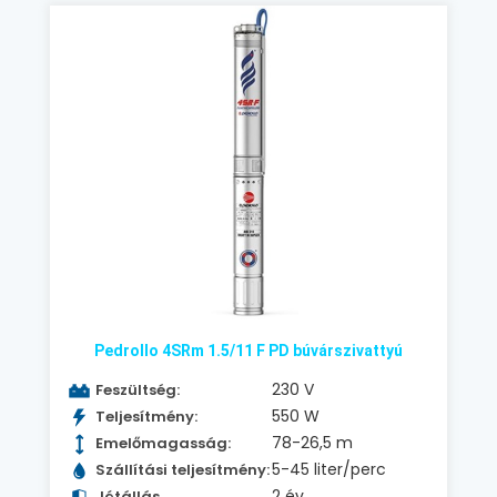
Pedrollo 4SRm 1.5/11 F PD búvárszivattyú
230 V
Feszültség:
550 W
Teljesítmény:
78-26,5 m
Emelőmagasság:
5-45 liter/perc
Szállítási teljesítmény:
2 év
Jótállás