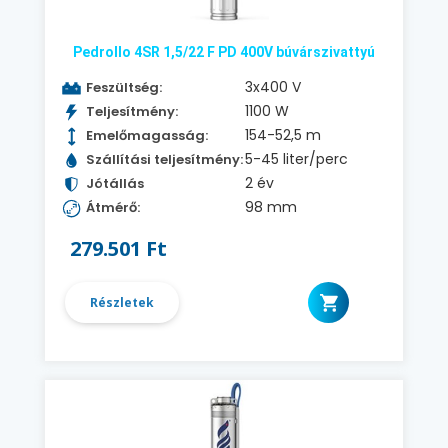
Pedrollo 4SR 1,5/22 F PD 400V búvárszivattyú
3x400 V
Feszültség:
1100 W
Teljesítmény:
154-52,5 m
Emelőmagasság:
5-45 liter/perc
Szállítási teljesítmény:
2 év
Jótállás
98 mm
Átmérő:
279.501 Ft
Részletek