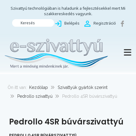
Szivattyú technológiában is haladunk a fejlesztésekkel mert Mi
szakkereskedés vagyunk.
Keresés
Belépés
Regisztráció
TOGG
Ön itt van:
Kezdőlap
Szivattyúk gyártók szerint
Pedrollo szivattyú
Pedrollo 4SR búvárszivattyú
Pedrollo 4SR búvárszivattyú
PEDROLLO 4SR BÚVÁRSZIVATTYÚ