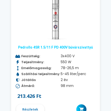
Pedrollo 4SR 1.5/11 F PD 400V búvárszivattyú
3x400 V
Feszültség:
550 W
Teljesítmény:
78-26,5 m
Emelőmagasság:
5-45 liter/perc
Szállítási teljesítmény:
2 év
Jótállás
98 mm
Átmérő:
213.426 Ft
Részletek