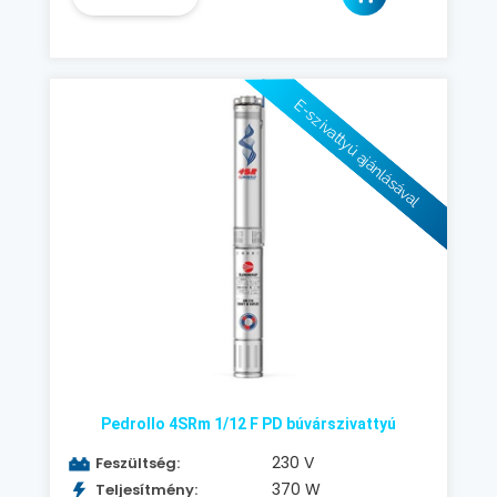
E-szivattyú ajánlásával
Pedrollo 4SRm 1/12 F PD búvárszivattyú
230 V
Feszültség:
370 W
Teljesítmény: