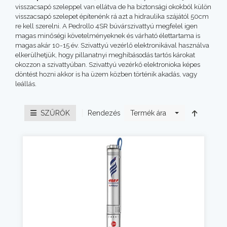
visszacsapó szeleppel van ellátva de ha biztonsági okokból külön
visszacsapó szelepet építenénk rá azt a hidraulika szájától 50cm
re kell szerelni. A Pedrollo 4SR búvárszivattyú megfelel igen
magas minőségi követelményeknek és várható élettartama is
magas akár 10-15 év. Szivattyú vezérlő elektronikával használva
elkerülhetjük, hogy pillanatnyi meghibásodás tartós károkat
okozzon a szivattyúban. Szivattyú vezérkő elektronioka képes
döntést hozni akkor is ha üzem közben történik akadás, vagy
leállás.
Rendezés
SZŰRŐK
Termék ára