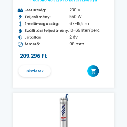
Pedrollo 4SR 2/9 PD búvárszivattyú
230 V
Feszültség:
550 W
Teljesítmény:
67-19,5 m
Emelőmagasság:
10-65 liter/perc
Szállítási teljesítmény:
2 év
Jótállás
98 mm
Átmérő:
209.296 Ft
Részletek