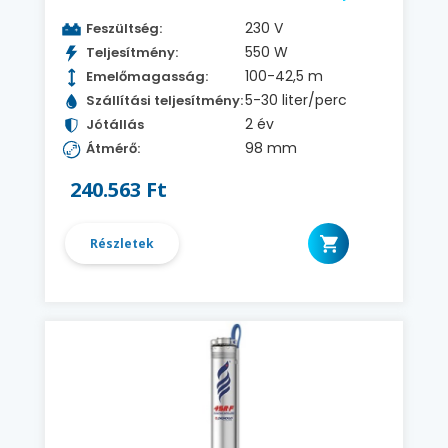
230 V
Feszültség:
550 W
Teljesítmény:
100-42,5 m
Emelőmagasság:
5-30 liter/perc
Szállítási teljesítmény:
2 év
Jótállás
98 mm
Átmérő:
240.563 Ft
Részletek