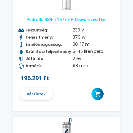
Pedrollo 4SRm 1.5/7 F PD búvárszivattyú
230 V
Feszültség:
370 W
Teljesítmény:
50-17 m
Emelőmagasság:
5-45 liter/perc
Szállítási teljesítmény:
2 év
Jótállás
98 mm
Átmérő:
196.291 Ft
Részletek