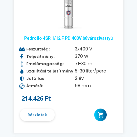
Pedrollo 4SR 1/12 F PD 400V búvárszivattyú
3x400 V
Feszültség:
370 W
Teljesítmény:
71-30 m
Emelőmagasság:
5-30 liter/perc
Szállítási teljesítmény:
2 év
Jótállás
98 mm
Átmérő:
214.426 Ft
Részletek