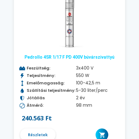
Pedrollo 4SR 1/17 F PD 400V búvárszivattyú
3x400 V
Feszültség:
550 W
Teljesítmény:
100-42,5 m
Emelőmagasság:
5-30 liter/perc
Szállítási teljesítmény:
2 év
Jótállás
98 mm
Átmérő:
240.563 Ft
Részletek