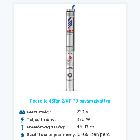
Pedrollo 4SRm 2/6 F PD búvárszivattyú
230 V
Feszültség:
370 W
Teljesítmény:
45-13 m
Emelőmagasság:
10-65 liter/perc
Szállítási teljesítmény: