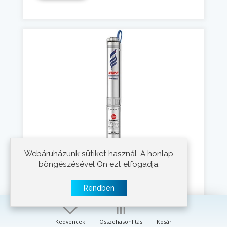
Webáruházunk sütiket használ. A honlap
böngészésével Ön ezt elfogadja.
Pedrollo 4SRm1.5/30 F PD búvárszivattyú
Rendben
230 V
Feszültség:
1500 W
Teljesítmény:
Kedvencek
Összehasonlítás
Kosár