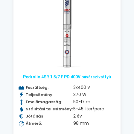
Pedrollo 4SR 1.5/7 F PD 400V búvárszivattyú
3x400 V
Feszültség:
370 W
Teljesítmény:
50-17 m
Emelőmagasság:
5-45 liter/perc
Szállítási teljesítmény:
2 év
Jótállás
98 mm
Átmérő: