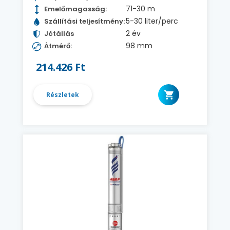
71-30 m
Emelőmagasság:
5-30 liter/perc
Szállítási teljesítmény:
2 év
Jótállás
98 mm
Átmérő:
214.426 Ft
Részletek