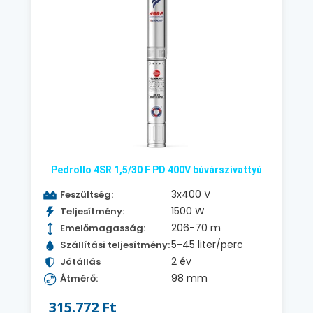
Pedrollo 4SR 1,5/30 F PD 400V búvárszivattyú
3x400 V
Feszültség:
1500 W
Teljesítmény:
206-70 m
Emelőmagasság:
5-45 liter/perc
Szállítási teljesítmény:
2 év
Jótállás
98 mm
Átmérő:
315.772 Ft