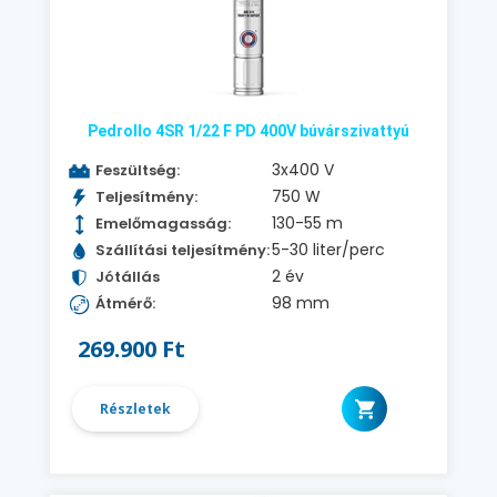
Pedrollo 4SR 1/22 F PD 400V búvárszivattyú
3x400 V
Feszültség:
750 W
Teljesítmény:
130-55 m
Emelőmagasság:
5-30 liter/perc
Szállítási teljesítmény:
2 év
Jótállás
98 mm
Átmérő:
269.900 Ft
Részletek