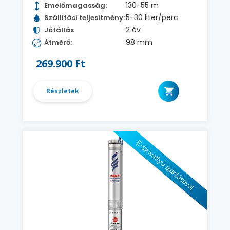
130-55 m
Emelőmagasság:
5-30 liter/perc
Szállítási teljesítmény:
2 év
Jótállás
98 mm
Átmérő:
269.900 Ft
Részletek
E-szivattyú ajánlásával