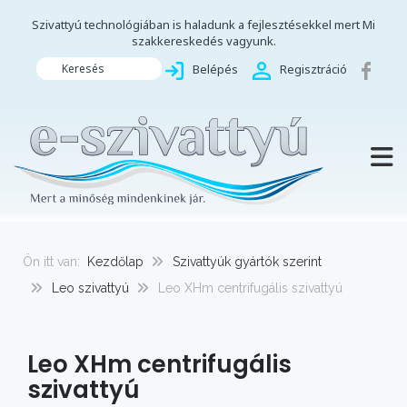
Szivattyú technológiában is haladunk a fejlesztésekkel mert Mi
szakkereskedés vagyunk.
Keresés
Belépés
Regisztráció
TOGG
Ön itt van:
Kezdőlap
Szivattyúk gyártók szerint
Leo szivattyú
Leo XHm centrifugális szivattyú
Leo XHm centrifugális
szivattyú