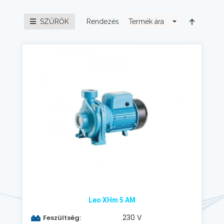
Rendezés
SZŰRŐK
Termék ára
Leo XHm 5 AM
230 V
Feszültség: