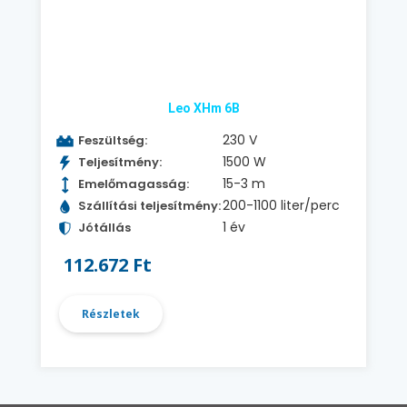
Leo XHm 6B
230 V
Feszültség:
1500 W
Teljesítmény:
15-3 m
Emelőmagasság:
200-1100 liter/perc
Szállítási teljesítmény:
1 év
Jótállás
112.672 Ft
Részletek