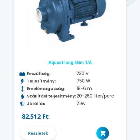
Aquastrong EGm 1/A
230 V
Feszültség:
750 W
Teljesítmény:
18-6 m
Emelőmagasság:
20-260 liter/perc
Szállítási teljesítmény:
2 év
Jótállás
82.512 Ft
Részletek