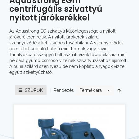
Aquastrong EGm
centrifugális szivattyú
nyitott járókerékkel
Az Aquastrong EG szivattyú különlegessége a nyitott
járókerékben rejlik. A nyitott járókerék szilárd
szennyeződéseket is képes továbbítani. A szennyeződés
nem lehet koptató hatású mint homok vagy kavics.
Tartályokba összegyűlt elhasznált vizek továbbítására mint
például gyümölcsmosó vizeinek szivattyúzásához ajánlott.
A puha szilárd szennyező de nem koptató anyagok vízzel
együtt szivattyúzható.
Rendezés
SZŰRŐK
Termék ára