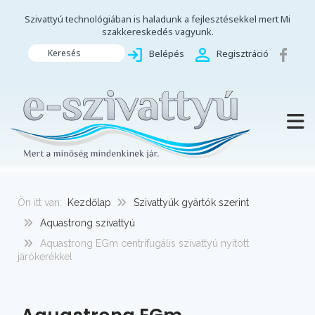
Szivattyú technológiában is haladunk a fejlesztésekkel mert Mi
szakkereskedés vagyunk.
Keresés
Belépés
Regisztráció
TOGG
Ön itt van:
Kezdőlap
Szivattyúk gyártók szerint
Aquastrong szivattyú
Aquastrong EGm centrifugális szivattyú nyitott
járókerékkel