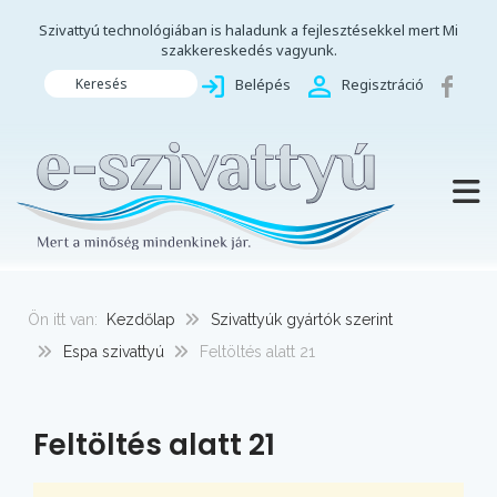
Szivattyú technológiában is haladunk a fejlesztésekkel mert Mi
szakkereskedés vagyunk.
Keresés
Belépés
Regisztráció
TOGG
Ön itt van:
Kezdőlap
Szivattyúk gyártók szerint
Espa szivattyú
Feltöltés alatt 21
Feltöltés alatt 21