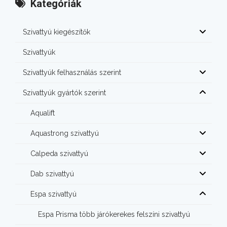
Kategóriák
Szivattyú kiegészítők
Szivattyúk
Szivattyúk felhasználás szerint
Szivattyúk gyártók szerint
Aqualift
Aquastrong szivattyú
Calpeda szivattyú
Dab szivattyú
Espa szivattyú
Espa Prisma több járókerekes felszíni szivattyú