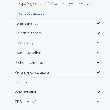
Espa Vigicor darálókéses szennyvíz szivattyú
Feltöltés alatt 21
Foras szivattyú
Grundfos szivattyú
Leo szivattyú
Lowara szivattyú
Pedrollo szivattyú
Pentair Priox szivattyú
Tsurumi
Wilo szivattyú
ZDS szivattyú