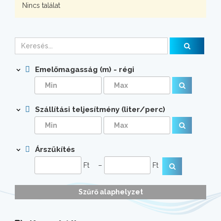
Nincs találat
Emelőmagasság (m) - régi
Szállítási teljesítmény (liter/perc)
Árszűkítés
Ft
–
Ft
Szűrő alaphelyzet