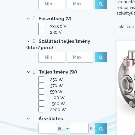
keringet
robbanásv
szivattyú
Feszültség (V)
3x400 V
Találatok:
230 V
Szállítási teljesítmény
(liter/perc)
Teljesítmény (W)
250 W
370 W
550 W
1100 W
1500 W
2200 W
Árszűkítés
–
Ft
Ft