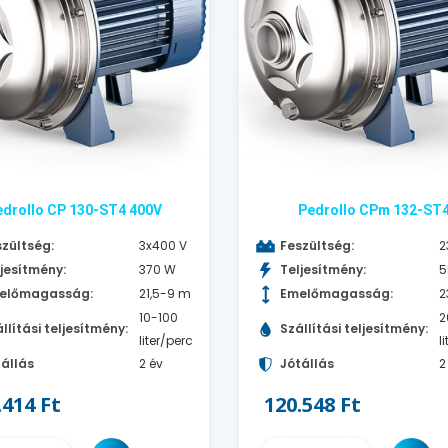
edrollo CP 130-ST4 400V
Pedrollo CPm 132-ST
zültség:
3x400 V
Feszültség:
2
jesítmény:
370 W
Teljesítmény:
5
előmagasság:
21,5-9 m
Emelőmagasság:
2
10-100
2
llítási teljesítmény:
Szállítási teljesítmény:
liter/perc
l
állás
2 év
Jótállás
2
.414 Ft
120.548 Ft