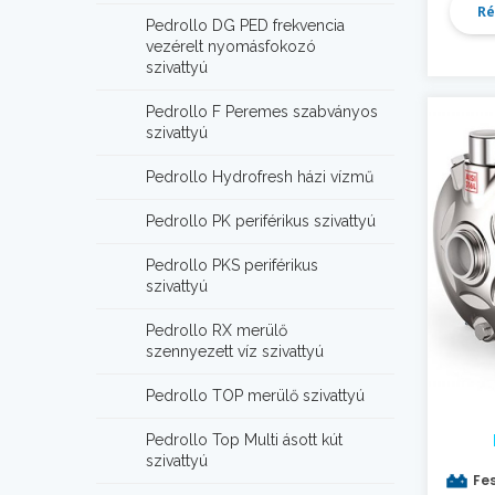
Ré
Pedrollo DG PED frekvencia
vezérelt nyomásfokozó
szivattyú
Pedrollo F Peremes szabványos
szivattyú
Pedrollo Hydrofresh házi vízmű
Pedrollo PK periférikus szivattyú
Pedrollo PKS periférikus
szivattyú
Pedrollo RX merülő
szennyezett víz szivattyú
Pedrollo TOP merülő szivattyú
Pedrollo Top Multi ásott kút
szivattyú
Fes