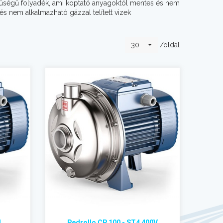
űrűségű folyadék, ami koptató anyagoktól mentes és nem
s nem alkalmazható gázzal telített vizek
/oldal
30
4
Pedrollo CP 100 - ST4 400V