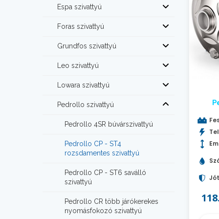
Espa szivattyú
Foras szivattyú
Grundfos szivattyú
Leo szivattyú
Lowara szivattyú
P
Pedrollo szivattyú
Fes
Pedrollo 4SR búvárszivattyú
Tel
Em
Pedrollo CP - ST4
rozsdamentes szivattyú
Szá
Pedrollo CP - ST6 saválló
Jót
szivattyú
118
Pedrollo CR több járókerekes
nyomásfokozó szivattyú