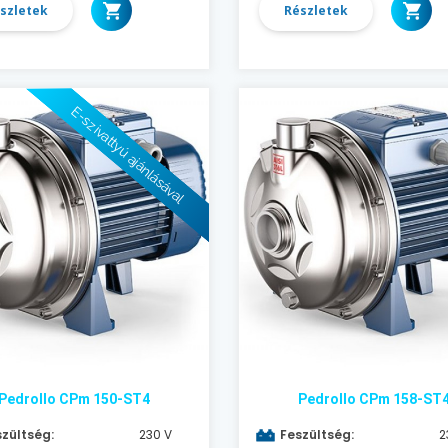
szletek
Részletek
E-szivattyú ajánlásával
Pedrollo CPm 150-ST4
Pedrollo CPm 158-ST
zültség:
230 V
Feszültség:
2