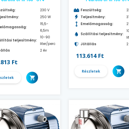
zültség:
230 V
Feszültség:
2
jesítmény:
250 W
Teljesítmény:
3
15,5-
Emelőmagasság:
2
előmagasság:
6,5m
1
Szállítási teljesítmény:
10-90
l
llítási teljesítmény:
liter/perc
Jótállás
2
állás
2 év
113.614 Ft
.813 Ft
Részletek
szletek