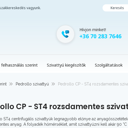
i szakkereskedés vagyunk.
Keresés
Hívjon minket!
+36 70 283 7646
 felhasználás szerint
Szivattyú kiegészítők
Szolgáltatások
rint
Pedrollo szivattyú
Pedrollo CP - ST4 rozsdamentes sziv
ollo CP - ST4 rozsdamentes sziva
o ST4 centrifugális szivattyúk legnagyobb előnye az anyagösszetétele.
tes anyag. A folyadék hőmérséklet, amit szivattyúzni kell akár 90 °C