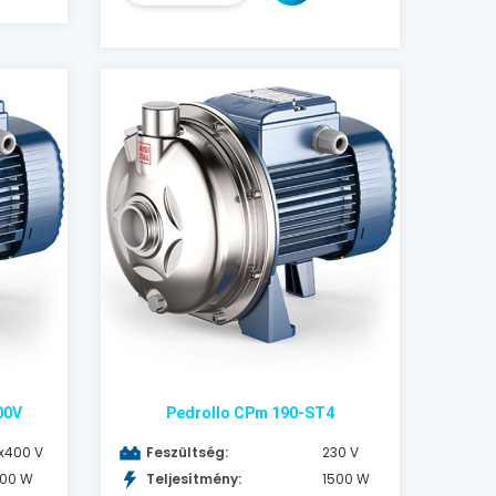
00V
Pedrollo CPm 190-ST4
x400 V
Feszültség:
230 V
100 W
Teljesítmény:
1500 W