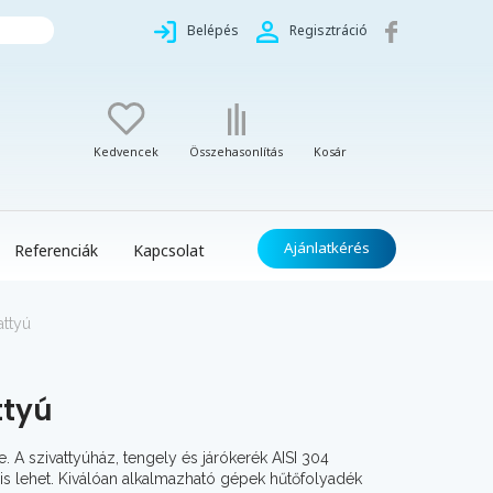
Belépés
Regisztráció
Kedvencek
Összehasonlítás
Kosár
Ajánlatkérés
Referenciák
Kapcsolat
attyú
ttyú
 A szivattyúház, tengely és járókerék AISI 304
 is lehet. Kiválóan alkalmazható gépek hűtőfolyadék