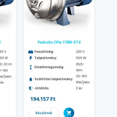
4
Pedrollo CPm 170M-ST4
30 V
Feszültség:
230 V
100 W
Teljesítmény:
1100 W
0-20 m
35,5-
Emelőmagasság:
19m
0-140
20-160
iter/perc
Szállítási teljesítmény:
liter/perc
 év
Jótállás
2 év
194.157 Ft
Részletek