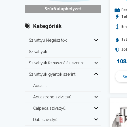
Szűrő alaphelyzet
Fes
Tel
Kategóriák
Em
Szá
Szivattyú kiegészítők
Jót
Szivattyúk
108
Szivattyúk felhasználás szerint
Szivattyúk gyártók szerint
Ré
Aqualift
Aquastrong szivattyú
Calpeda szivattyú
Dab szivattyú