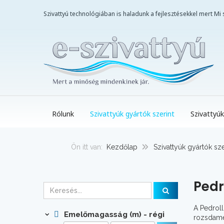
Szivattyú technológiában is haladunk a fejlesztésekkel mert M
Rólunk
Szivattyúk gyártók szerint
Szivattyúk
Ön itt van:
Kezdőlap
Szivattyúk gyártók sze
Pedr
A Pedroll
Emelőmagasság (m) - régi
rozsdamen