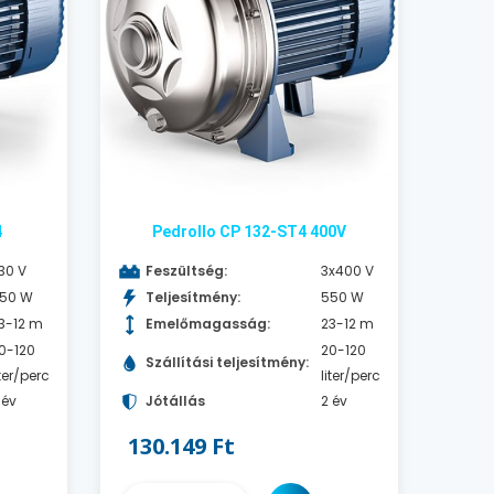
4
Pedrollo CP 132-ST4 400V
30 V
Feszültség:
3x400 V
50 W
Teljesítmény:
550 W
3-12 m
Emelőmagasság:
23-12 m
0-120
20-120
Szállítási teljesítmény:
iter/perc
liter/perc
 év
Jótállás
2 év
130.149 Ft