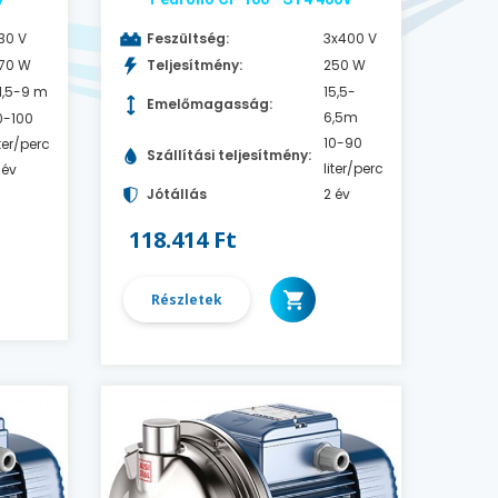
30 V
Feszültség:
3x400 V
70 W
Teljesítmény:
250 W
1,5-9 m
15,5-
Emelőmagasság:
6,5m
0-100
10-90
iter/perc
Szállítási teljesítmény:
liter/perc
 év
Jótállás
2 év
118.414 Ft
Részletek