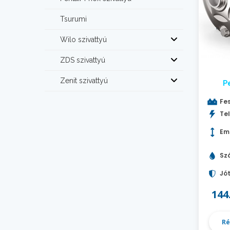
Tsurumi
Wilo szivattyú
ZDS szivattyú
Zenit szivattyú
P
Fes
Tel
Em
Szá
Jót
144
Ré