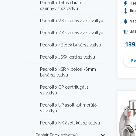
Pedrollo Tritus darálós
Tel
szennyvíz szivattyú
Em
Pedrollo VX szennyvíz szivattyú
Szá
Jót
Pedrollo ZX szennyvíz szivattyú
139
Pedrollo 4Block búvárszivattyú
Pedrollo JSW kerti szivattyú
Ré
Pedrollo 3SR 3 colos 76mm
búvárszivattyú
Pedrollo CP centrifugális
szivattyú
Pedrollo UP ásott kút merülő
szivattyú
Pedrollo NK ásott kút szivattyú
Pentair Priox szivattyú