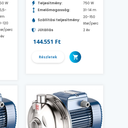
50 W
Teljesítmény:
750 W
5,5-
Emelőmagasság:
31-14 m
9m
20-150
Szállítási teljesítmény:
0-120
liter/perc
iter/perc
Jótállás
2 év
 év
144.551 Ft
Részletek