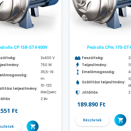
edrollo CP 158-ST4 400V
Pedrollo CPm 170-ST
zültség:
3x400 V
Feszültség:
2
jesítmény:
750 W
Teljesítmény:
1
35,5-19
Emelőmagasság:
4
előmagasság:
m
1
Szállítási teljesítmény:
10-120
l
llítási teljesítmény:
liter/perc
Jótállás
2
állás
2 év
189.890 Ft
.551 Ft
Részletek
szletek