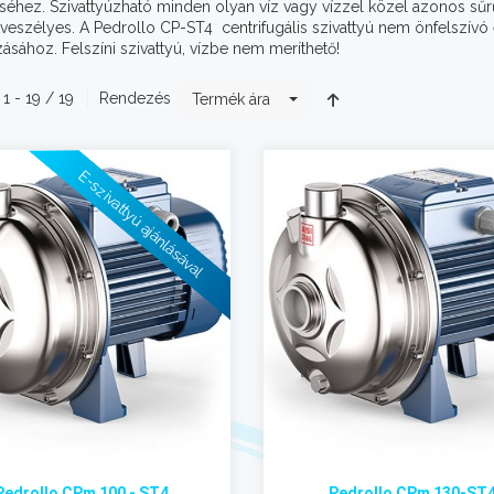
éséhez. Szivattyúzható minden olyan víz vagy vízzel közel azonos s
eszélyes. A Pedrollo CP-ST4 centrifugális szivattyú nem önfelszívó é
zásához. Felszíni szivattyú, vízbe nem meríthető!
 1 - 19 / 19
Rendezés
Termék ára
E-szivattyú ajánlásával
Pedrollo CPm 100 - ST4
Pedrollo CPm 130-ST