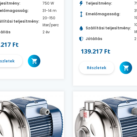
jesítmény:
750 W
Teljesítmény:
7
előmagasság:
31-14 m
3
Emelőmagasság:
1
20-150
llítási teljesítmény:
1
liter/perc
Szállítási teljesítmény:
l
állás
2 év
Jótállás
2
.217 Ft
139.217 Ft
szletek
Részletek