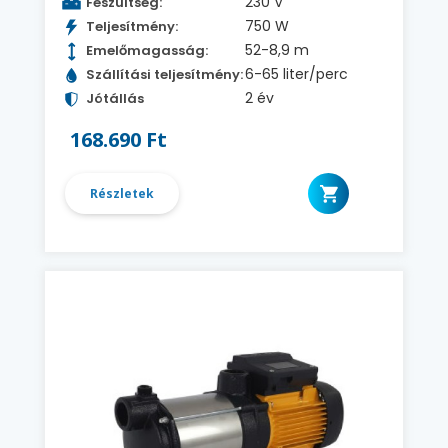
230 V
Feszültség:
750 W
Teljesítmény:
52-8,9 m
Emelőmagasság:
6-65 liter/perc
Szállítási teljesítmény:
2 év
Jótállás
168.690 Ft
Részletek