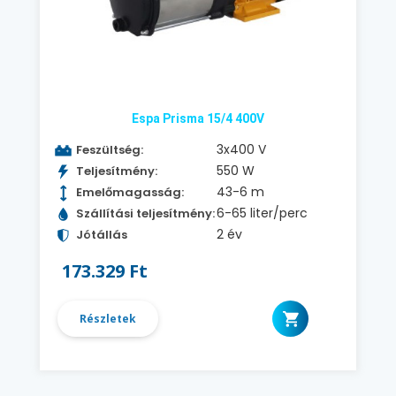
Espa Prisma 15/4 400V
3x400 V
Feszültség:
550 W
Teljesítmény:
43-6 m
Emelőmagasság:
6-65 liter/perc
Szállítási teljesítmény:
2 év
Jótállás
173.329 Ft
Részletek