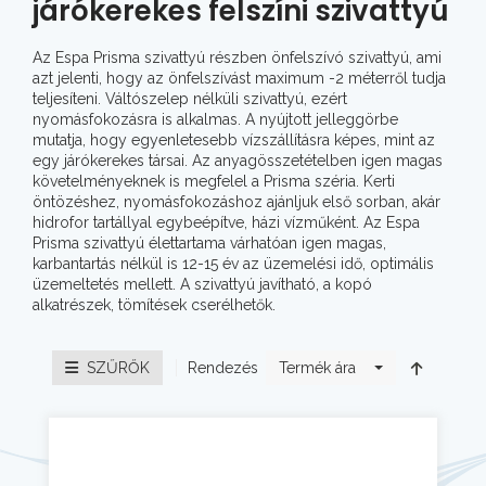
járókerekes felszíni szivattyú
Az Espa Prisma szivattyú részben önfelszívó szivattyú, ami
azt jelenti, hogy az önfelszívást maximum -2 méterről tudja
teljesíteni. Váltószelep nélküli szivattyú, ezért
nyomásfokozásra is alkalmas. A nyújtott jelleggörbe
mutatja, hogy egyenletesebb vízszállításra képes, mint az
egy járókerekes társai. Az anyagösszetételben igen magas
követelményeknek is megfelel a Prisma széria. Kerti
öntözéshez, nyomásfokozáshoz ajánljuk első sorban, akár
hidrofor tartállyal egybeépítve, házi vízműként. Az Espa
Prisma szivattyú élettartama várhatóan igen magas,
karbantartás nélkül is 12-15 év az üzemelési idő, optimális
üzemeltetés mellett. A szivattyú javítható, a kopó
alkatrészek, tömítések cserélhetők.
Rendezés
SZŰRŐK
Termék ára