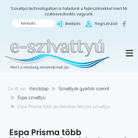
Szivattyú technológiában is haladunk a fejlesztésekkel mert Mi
szakkereskedés vagyunk.
Keresés
Belépés
Regisztráció
TOGG
Ön itt van:
Kezdőlap
Szivattyúk gyártók szerint
Espa szivattyú
Espa Prisma több járókerekes felszíni szivattyú
Espa Prisma több