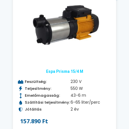
Espa Prisma 15/4 M
230 V
Feszültség:
550 W
Teljesítmény:
43-6 m
Emelőmagasság:
6-65 liter/perc
Szállítási teljesítmény:
2 év
Jótállás
157.890 Ft