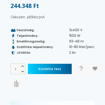
244.348 Ft
Cikkszám: 48SN0130A
3x400 V
Feszültség:
1500 W
Teljesítmény:
93-48 m
Emelőmagasság:
10-80 liter/perc
Szállítási teljesítmény:
2 év
Jótállás