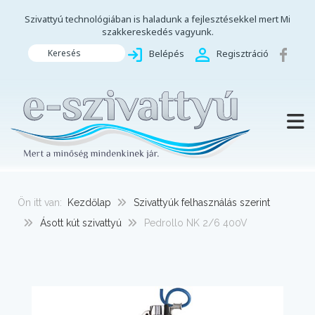
Szivattyú technológiában is haladunk a fejlesztésekkel mert Mi
szakkereskedés vagyunk.
Keresés
Belépés
Regisztráció
TOGG
Ön itt van:
Kezdőlap
Szivattyúk felhasználás szerint
Ásott kút szivattyú
Pedrollo NK 2/6 400V