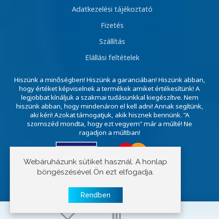
Adatkezelési tájékoztató
Fizetés
Szállítás
Elállási feltételek
Hiszünk a minőségben! Hiszünk a garanciában! Hiszünk abban,
hogy értéket képviselnek a termékek amiket értékesítünk! A
legjobbat kínáljuk a szakmai tudásunkkal kiegészítve. Nem
hiszünk abban, hogy mindenáron el kell adni! Annak segítünk,
aki kéri! Azokat támogatjuk, akik hisznek bennünk. "A
szomszéd mondta, hogy ezt vegyem" már a múlté! Ne
ragadjon a múltban!
Webáruházunk sütiket használ. A honlap
böngészésével Ön ezt elfogadja.
Copyright © 2023 E-szivattyú
Rendben