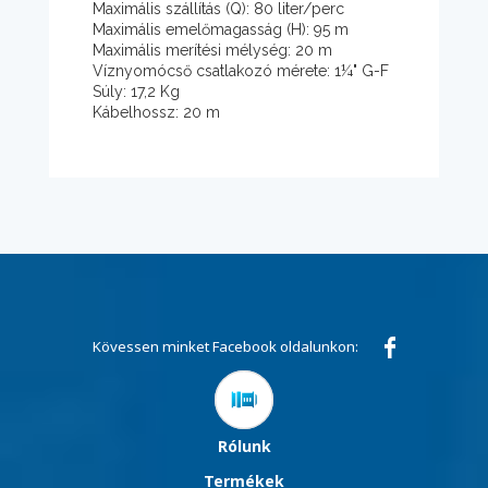
Maximális szállítás (Q): 80 liter/perc
Maximális emelőmagasság (H): 95 m
Maximális merítési mélység: 20 m
Víznyomócső csatlakozó mérete: 1¼" G-F
Súly: 17,2 Kg
Kábelhossz: 20 m
Kövessen minket Facebook oldalunkon:
Rólunk
Termékek