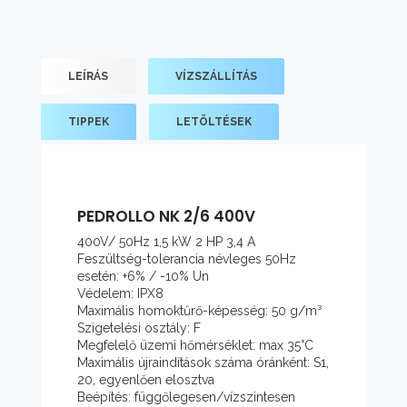
LEÍRÁS
VÍZSZÁLLÍTÁS
TIPPEK
LETÖLTÉSEK
PEDROLLO NK 2/6 400V
400V/ 50Hz 1,5 kW 2 HP 3,4 A
Feszültség-tolerancia névleges 50Hz
esetén: +6% / -10% Un
Védelem: IPX8
Maximális homoktűrő-képesség: 50 g/m³
Szigetelési osztály: F
Megfelelő üzemi hőmérséklet: max 35°C
Maximális újraindítások száma óránként: S1,
20, egyenlően elosztva
Beépítés: függőlegesen/vízszintesen