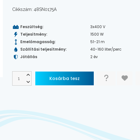
Cikkszám: 48SN0175A
Feszültség:
3x400 V
Teljesítmény:
1500 W
Emelőmagasság:
51-21 m
Szállítási teljesítmény:
40-160 liter/perc
Jótállás
2 év