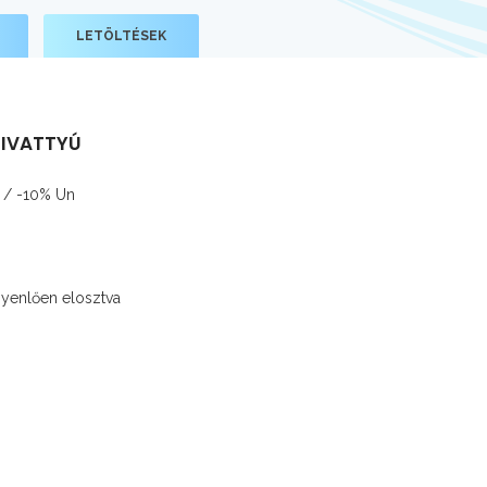
LETÖLTÉSEK
ZIVATTYÚ
% / -10% Un
gyenlően elosztva