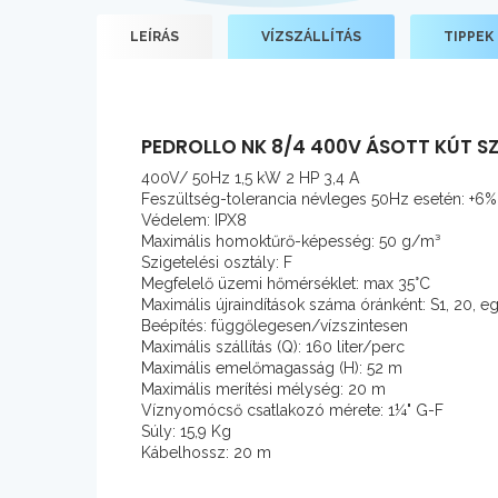
LEÍRÁS
VÍZSZÁLLÍTÁS
TIPPEK
PEDROLLO NK 8/4 400V ÁSOTT KÚT S
400V/ 50Hz 1,5 kW 2 HP 3,4 A
Feszültség-tolerancia névleges 50Hz esetén: +6
Védelem: IPX8
Maximális homoktűrő-képesség: 50 g/m³
Szigetelési osztály: F
Megfelelő üzemi hőmérséklet: max 35°C
Maximális újraindítások száma óránként: S1, 20, e
Beépítés: függőlegesen/vízszintesen
Maximális szállítás (Q): 160 liter/perc
Maximális emelőmagasság (H): 52 m
Maximális merítési mélység: 20 m
Víznyomócső csatlakozó mérete: 1¼" G-F
Súly: 15,9 Kg
Kábelhossz: 20 m