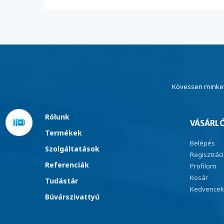
Kövessen minket
Rólunk
VÁSÁRLÓ
Termékek
Belépés
Szolgáltatások
Regisztrác
Referenciák
Profilom
Kosár
Tudástár
Kedvencek
Búvárszivattyú