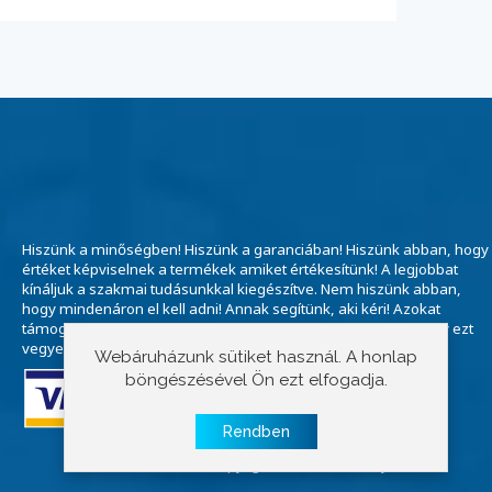
Hiszünk a minőségben! Hiszünk a garanciában! Hiszünk abban, hogy
értéket képviselnek a termékek amiket értékesítünk! A legjobbat
kínáljuk a szakmai tudásunkkal kiegészítve. Nem hiszünk abban,
hogy mindenáron el kell adni! Annak segítünk, aki kéri! Azokat
támogatjuk, akik hisznek bennünk. "A szomszéd mondta, hogy ezt
vegyem" már a múlté! Ne ragadjon a múltban!
Webáruházunk sütiket használ. A honlap
böngészésével Ön ezt elfogadja.
Rendben
Copyright © 2023 E-szivattyú