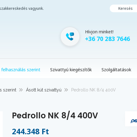
i szakkereskedés vagyunk.
Keresés
Hívjon minket!
+36 70 283 7646
 felhasználás szerint
Szivattyú kiegészítők
Szolgáltatások
s szerint
Ásott kút szivattyú
Pedrollo NK 8/4 400V
Pedrollo NK 8/4 400V
244.348 Ft