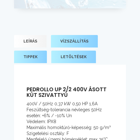
LEÍRÁS
VÍZSZÁLLÍTÁS
TIPPEK
LETÖLTÉSEK
PEDROLLO UP 2/2 400V ÁSOTT
KÚT SZIVATTYÚ
400V / 50Hz 0,37 kW 0,50 HP 1,6A
Feszültség-tolerancia névleges 50Hz
esetén: +6% / -10% Un
Védelem: IPX8
Maximális homoktűrő-képesség: 50 g/m³
Szigetelési osztály: F
Megfelelő üzemi hőmérséklet: max 35°C