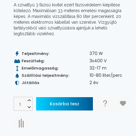
A szivattyú 3 fázisú kivitel ezért fázisvédelem kiépítése
kötelező. Maximálisan 33 méteres emelési magasságra
képes. A maximális vízszállítása 80 liter percenként. 20
méteres elektromos kábellel van szerelve. Vízgyűjtő
tartályokból való szivattyúzásra ajánljuk a lehető
legtisztább vizekhez.
370 W
Teljesítmény:
3x400 V
Feszültség:
32-17 m
Emelőmagasság:
10-80 liter/perc
Szállítási teljesítmény:
2 év
Jótállás