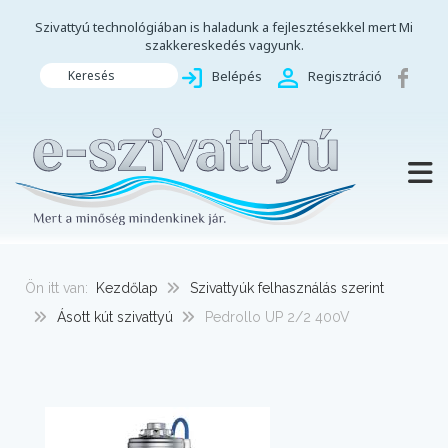
Szivattyú technológiában is haladunk a fejlesztésekkel mert Mi
szakkereskedés vagyunk.
Keresés
Belépés
Regisztráció
TOGG
Ön itt van:
Kezdőlap
Szivattyúk felhasználás szerint
Ásott kút szivattyú
Pedrollo UP 2/2 400V