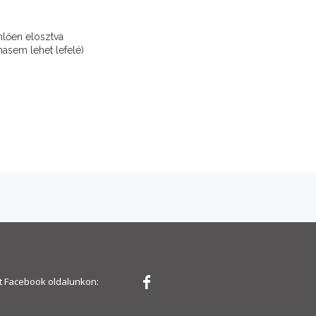
nlően elosztva
asem lehet lefelé)
 Facebook oldalunkon: