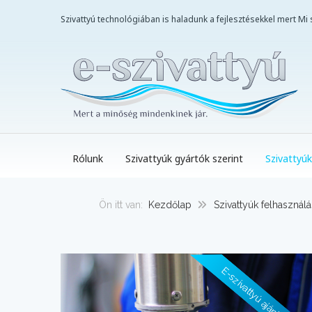
Szivattyú technológiában is haladunk a fejlesztésekkel mert M
Rólunk
Szivattyúk gyártók szerint
Szivattyúk
Ön itt van:
Kezdőlap
Szivattyúk felhasználá
E-szivattyú ajánlásával