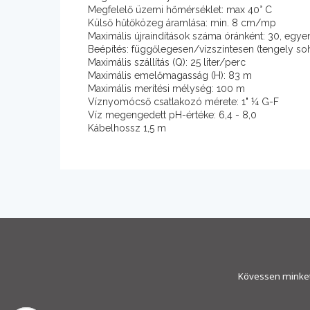
Megfelelő üzemi hőmérséklet: max 40° C
Külső hűtőközeg áramlása: min. 8 cm/mp
Maximális újraindítások száma óránként: 30, egye
Beépítés: függőlegesen/vízszintesen (tengely soh
Maximális szállítás (Q): 25 liter/perc
Maximális emelőmagasság (H): 83 m
Maximális merítési mélység: 100 m
Víznyomócső csatlakozó mérete: 1" ¼ G-F
Víz megengedett pH-értéke: 6,4 - 8,0
Kábelhossz 1,5 m
Kövessen minket