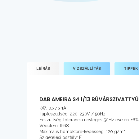
LEÍRÁS
VÍZSZÁLLÍTÁS
TIPPEK
DAB AMEIRA S4 1/13 BÚVÁRSZIVATTYÚ
kW: 0,37 3,1A
Tápfeszültség: 220-230V / 50Hz
Feszültség-tolerancia névleges 50Hz esetén: +6
Védelem: IP68
Maximális homoktűrő-képesség: 120 g/m³
Szigetelési osztály: F