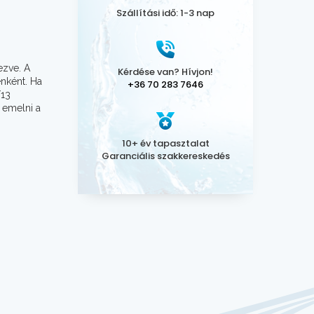
Szállítási idő: 1-3 nap
ezve. A
Kérdése van? Hívjon!
enként. Ha
+36 70 283 7646
/13
 emelni a
10+ év tapasztalat
Garanciális szakkereskedés