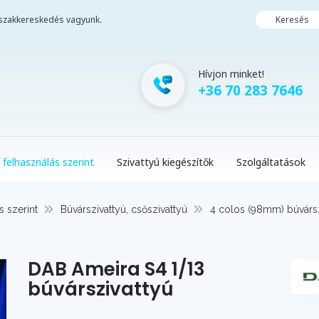
i szakkereskedés vagyunk.
Keresés
Hívjon minket!
+36 70 283 7646
 felhasználás szerint
Szivattyú kiegészítők
Szolgáltatások
s szerint
Búvárszivattyú, csőszivattyú
4 colos (98mm) búvársz
DAB Ameira S4 1/13
búvárszivattyú