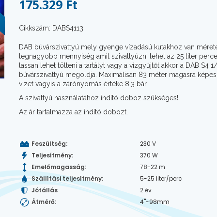
175.329 Ft
Cikkszám: DABS4113
DAB búvárszivattyú mely gyenge vízadású kutakhoz van méret
legnagyobb mennyiség amit szivattyúzni lehet az 25 liter perc
lassan lehet tölteni a tartályt vagy a vízgyűjtőt akkor a DAB S4 1
búvárszivattyú megoldja. Maximálisan 83 méter magasra képes
vizet vagyis a zárónyomás értéke 8,3 bár.
A szivattyú használatához indító doboz szükséges!
Az ár tartalmazza az indító dobozt.
Feszültség:
230 V
Teljesítmény:
370 W
Emelőmagasság:
78-22 m
Szállítási teljesítmény:
5-25 liter/perc
Jótállás
2 év
Átmérő:
4"-98mm