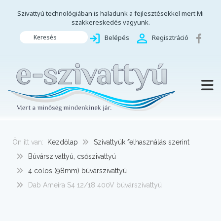
Szivattyú technológiában is haladunk a fejlesztésekkel mert Mi
szakkereskedés vagyunk.
Keresés
Belépés
Regisztráció
TOGG
Ön itt van:
Kezdőlap
Szivattyúk felhasználás szerint
Búvárszivattyú, csőszivattyú
4 colos (98mm) búvárszivattyú
Dab Ameira S4 12/18 400V búvárszivattyú