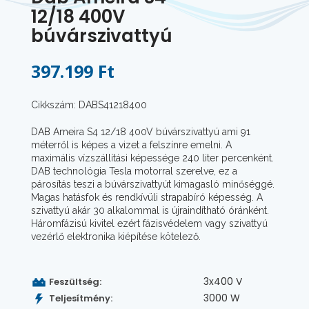
12/18 400V
búvárszivattyú
397.199 Ft
Cikkszám: DABS41218400
DAB Ameira S4 12/18 400V búvárszivattyú ami 91
méterről is képes a vizet a felszínre emelni. A
maximális vízszállítási képessége 240 liter percenként.
DAB technológia Tesla motorral szerelve, ez a
párosítás teszi a búvárszivattyút kimagasló minőséggé.
Magas hatásfok és rendkívüli strapabíró képesség. A
szivattyú akár 30 alkalommal is újraindítható óránként.
Háromfázisú kivitel ezért fázisvédelem vagy szivattyú
vezérlő elektronika kiépítése kötelező.
3x400 V
Feszültség:
3000 W
Teljesítmény: