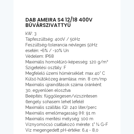
DAB AMEIRA S4 12/18 400V
BÚVÁRSZIVATTYÚ
kW: 3
Tápfeszültség: 400V / 50Hz
Feszültség-tolerancia névleges 50Hz
esetén: +6% / -10% Un
Védelem: IP68
Maximális homoktűrő-képesség: 120 g/m³
Szigetelési osztály: F
Megfelelő üzemi hőmérséklet: max 40° C
Külső hűtőközeg áramlása: min. 8 cm/mp
Maximális újraindítások száma óránként:
30, egyenlően elosztva
Beépítés: függőlegesen/vízszintesen
(tengely sohasem lehet lefelé)
Maximális szállítás (Q): 240 liter/perc
Maximális emelőmagasság (H): 91 m
Maximális merítési mélység: 100 m
Víznyomócső csatlakozó mérete: 1" ¼ G-F
Víz megengedett pH-értéke: 6,4 - 8,0