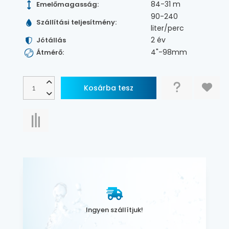
84-31 m
Emelőmagasság:
90-240
Szállítási teljesítmény:
liter/perc
2 év
Jótállás
4"-98mm
Átmérő:
Ingyen szállítjuk!