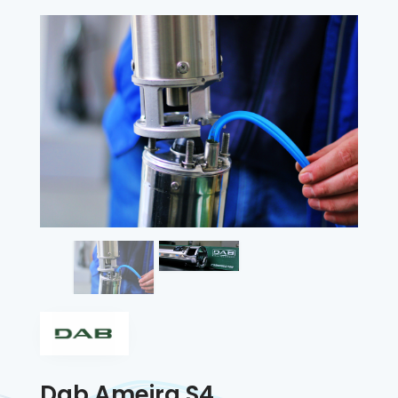
Dab Ameira S4