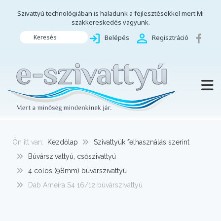
Szivattyú technológiában is haladunk a fejlesztésekkel mert Mi
szakkereskedés vagyunk.
Keresés
Belépés
Regisztráció
TOGG
Ön itt van:
Kezdőlap
Szivattyúk felhasználás szerint
Búvárszivattyú, csőszivattyú
4 colos (98mm) búvárszivattyú
Dab Ameira S4 16/12 búvárszivattyú