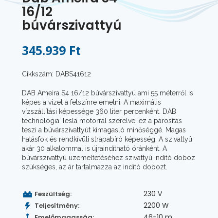
16/12
búvárszivattyú
345.939 Ft
Cikkszám: DABS41612
DAB Ameira S4 16/12 búvárszivattyú ami 55 méterről is
képes a vizet a felszínre emelni. A maximális
vízszállítási képessége 360 liter percenként. DAB
technológia Tesla motorral szerelve, ez a párosítás
teszi a búvárszivattyút kimagasló minőséggé. Magas
hatásfok és rendkívüli strapabíró képesség. A szivattyú
akár 30 alkalommal is újraindítható óránként. A
búvárszivattyú üzemeltetéséhez szivattyú indító doboz
szükséges, az ár tartalmazza az indító dobozt.
230 V
Feszültség:
2200 W
Teljesítmény:
46-10 m
Emelőmagasság: