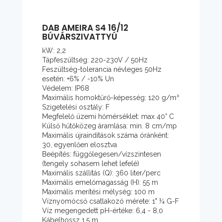
DAB AMEIRA S4 16/12
BÚVÁRSZIVATTYÚ
kW: 2,2
Tápfeszültség: 220-230V / 50Hz
Feszültség-tolerancia névleges 50Hz
esetén: +6% / -10% Un
Védelem: IP68
Maximális homoktűrő-képesség: 120 g/m³
Szigetelési osztály: F
Megfelelő üzemi hőmérséklet: max 40° C
Külső hűtőközeg áramlása: min. 8 cm/mp
Maximális újraindítások száma óránként:
30, egyenlően elosztva
Beépítés: függőlegesen/vízszintesen
(tengely sohasem lehet lefelé)
Maximális szállítás (Q): 360 liter/perc
Maximális emelőmagasság (H): 55 m
Maximális merítési mélység: 100 m
Víznyomócső csatlakozó mérete: 1" ¼ G-F
Víz megengedett pH-értéke: 6,4 - 8,0
Kábelhossz 1,5 m