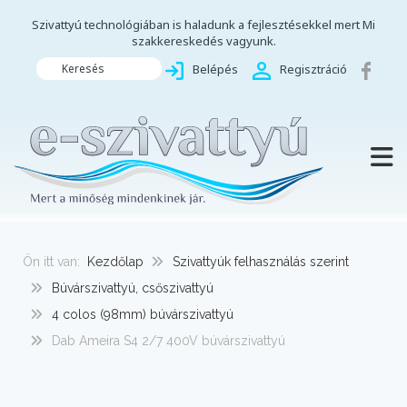
Szivattyú technológiában is haladunk a fejlesztésekkel mert Mi
szakkereskedés vagyunk.
Keresés
Belépés
Regisztráció
TOGG
Ön itt van:
Kezdőlap
Szivattyúk felhasználás szerint
Búvárszivattyú, csőszivattyú
4 colos (98mm) búvárszivattyú
Dab Ameira S4 2/7 400V búvárszivattyú