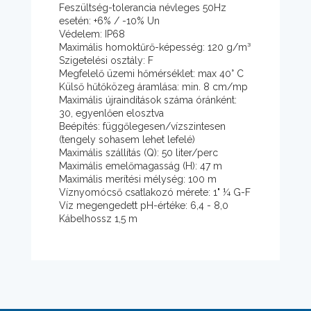
Feszültség-tolerancia névleges 50Hz
esetén: +6% / -10% Un
Védelem: IP68
Maximális homoktűrő-képesség: 120 g/m³
Szigetelési osztály: F
Megfelelő üzemi hőmérséklet: max 40° C
Külső hűtőközeg áramlása: min. 8 cm/mp
Maximális újraindítások száma óránként:
30, egyenlően elosztva
Beépítés: függőlegesen/vízszintesen
(tengely sohasem lehet lefelé)
Maximális szállítás (Q): 50 liter/perc
Maximális emelőmagasság (H): 47 m
Maximális merítési mélység: 100 m
Víznyomócső csatlakozó mérete: 1" ¼ G-F
Víz megengedett pH-értéke: 6,4 - 8,0
Kábelhossz 1,5 m