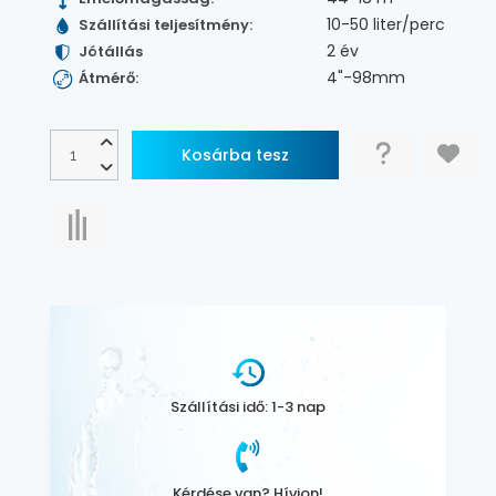
10-50 liter/perc
Szállítási teljesítmény:
2 év
Jótállás
4"-98mm
Átmérő:
Szállítási idő: 1-3 nap
Kérdése van? Hívjon!