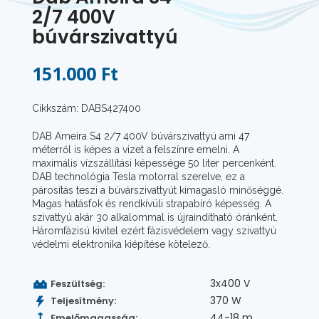
2/7 400V
búvárszivattyú
151.000 Ft
Cikkszám: DABS427400
DAB Ameira S4 2/7 400V búvárszivattyú ami 47
méterről is képes a vizet a felszínre emelni. A
maximális vízszállítási képessége 50 liter percenként.
DAB technológia Tesla motorral szerelve, ez a
párosítás teszi a búvárszivattyút kimagasló minőséggé.
Magas hatásfok és rendkívüli strapabíró képesség. A
szivattyú akár 30 alkalommal is újraindítható óránként.
Háromfázisú kivitel ezért fázisvédelem vagy szivattyú
védelmi elektronika kiépítése kötelező.
3x400 V
Feszültség:
370 W
Teljesítmény:
44-18 m
Emelőmagasság: