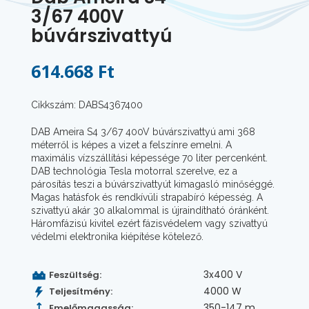
3/67 400V
búvárszivattyú
614.668 Ft
Cikkszám: DABS4367400
DAB Ameira S4 3/67 400V búvárszivattyú ami 368
méterről is képes a vizet a felszínre emelni. A
maximális vízszállítási képessége 70 liter percenként.
DAB technológia Tesla motorral szerelve, ez a
párosítás teszi a búvárszivattyút kimagasló minőséggé.
Magas hatásfok és rendkívüli strapabíró képesség. A
szivattyú akár 30 alkalommal is újraindítható óránként.
Háromfázisú kivitel ezért fázisvédelem vagy szivattyú
védelmi elektronika kiépítése kötelező.
3x400 V
Feszültség:
4000 W
Teljesítmény:
350-147 m
Emelőmagasság: