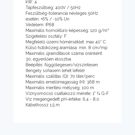
kW: 4
Tápfeszültség: 400V / 50Hz
Feszültség-tolerancia névleges 50Hz
esetén: +6% / -10% Un
Védelem: IP68
Maximális homoktűrő-képesség: 120 g/m³
Szigetelési osztály: F
Megfelelő üzemi hőmérséklet: max 40° C
Külső hűtőközeg áramlása: min. 8 cm/mp
Maximális újraindítások száma óránként:
30, egyenlően elosztva
Beépítés: függőlegesen/vízszintesen
(tengely sohasem lehet lefelé)
Maximális szállítás (Q): 70 liter/perc
Maximális emelőmagasság (H): 368 m
Maximális merítési mélység: 100 m
Víznyomócső csatlakozó mérete: 1" ¼ G-F
Víz megengedett pH-értéke: 6,4 - 8,0
Kábelhossz 1,5 m