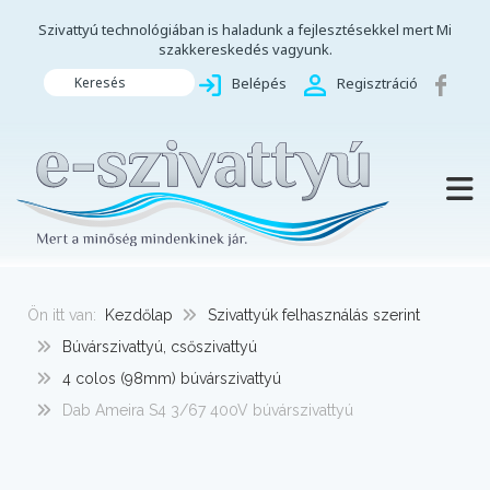
Szivattyú technológiában is haladunk a fejlesztésekkel mert Mi
szakkereskedés vagyunk.
Keresés
Belépés
Regisztráció
TOGG
Ön itt van:
Kezdőlap
Szivattyúk felhasználás szerint
Búvárszivattyú, csőszivattyú
4 colos (98mm) búvárszivattyú
Dab Ameira S4 3/67 400V búvárszivattyú