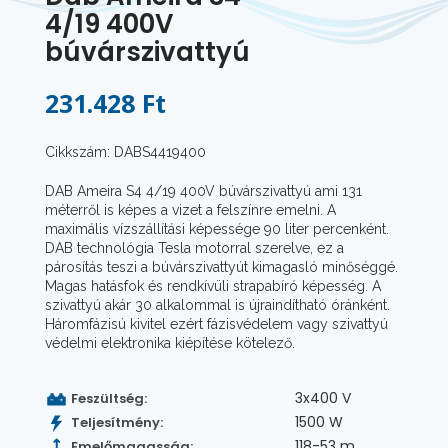
4/19 400V
búvárszivattyú
231.428 Ft
Cikkszám: DABS4419400
DAB Ameira S4 4/19 400V búvárszivattyú ami 131
méterről is képes a vizet a felszínre emelni. A
maximális vízszállítási képessége 90 liter percenként.
DAB technológia Tesla motorral szerelve, ez a
párosítás teszi a búvárszivattyút kimagasló minőséggé.
Magas hatásfok és rendkívüli strapabíró képesség. A
szivattyú akár 30 alkalommal is újraindítható óránként.
Háromfázisú kivitel ezért fázisvédelem vagy szivattyú
védelmi elektronika kiépítése kötelező.
3x400 V
Feszültség:
1500 W
Teljesítmény:
118-53 m
Emelőmagasság: