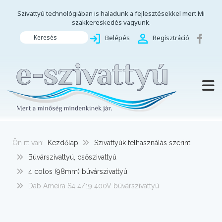
Szivattyú technológiában is haladunk a fejlesztésekkel mert Mi
szakkereskedés vagyunk.
Keresés
Belépés
Regisztráció
TOGG
Ön itt van:
Kezdőlap
Szivattyúk felhasználás szerint
Búvárszivattyú, csőszivattyú
4 colos (98mm) búvárszivattyú
Dab Ameira S4 4/19 400V búvárszivattyú