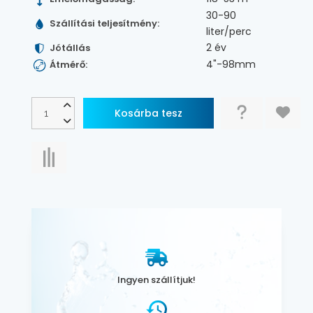
30-90
Szállítási teljesítmény:
liter/perc
2 év
Jótállás
4"-98mm
Átmérő:
Ingyen szállítjuk!