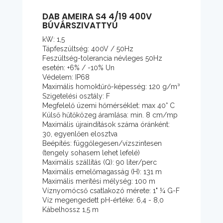
DAB AMEIRA S4 4/19 400V
BÚVÁRSZIVATTYÚ
kW: 1,5
Tápfeszültség: 400V / 50Hz
Feszültség-tolerancia névleges 50Hz
esetén: +6% / -10% Un
Védelem: IP68
Maximális homoktűrő-képesség: 120 g/m³
Szigetelési osztály: F
Megfelelő üzemi hőmérséklet: max 40° C
Külső hűtőközeg áramlása: min. 8 cm/mp
Maximális újraindítások száma óránként:
30, egyenlően elosztva
Beépítés: függőlegesen/vízszintesen
(tengely sohasem lehet lefelé)
Maximális szállítás (Q): 90 liter/perc
Maximális emelőmagasság (H): 131 m
Maximális merítési mélység: 100 m
Víznyomócső csatlakozó mérete: 1" ¼ G-F
Víz megengedett pH-értéke: 6,4 - 8,0
Kábelhossz 1,5 m