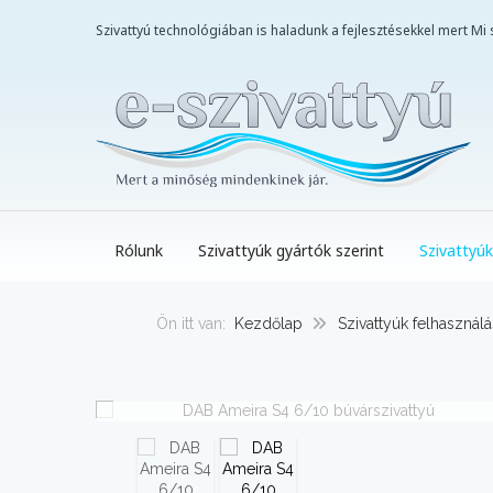
Szivattyú technológiában is haladunk a fejlesztésekkel mert M
Rólunk
Szivattyúk gyártók szerint
Szivattyúk
Ön itt van:
Kezdőlap
Szivattyúk felhasználá