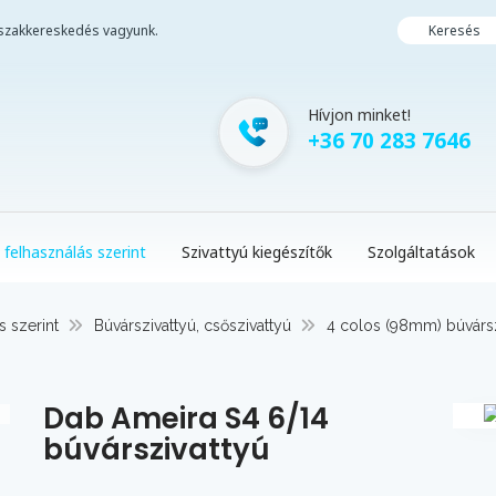
i szakkereskedés vagyunk.
Keresés
Hívjon minket!
+36 70 283 7646
 felhasználás szerint
Szivattyú kiegészítők
Szolgáltatások
s szerint
Búvárszivattyú, csőszivattyú
4 colos (98mm) búvársz
Dab Ameira S4 6/14
búvárszivattyú