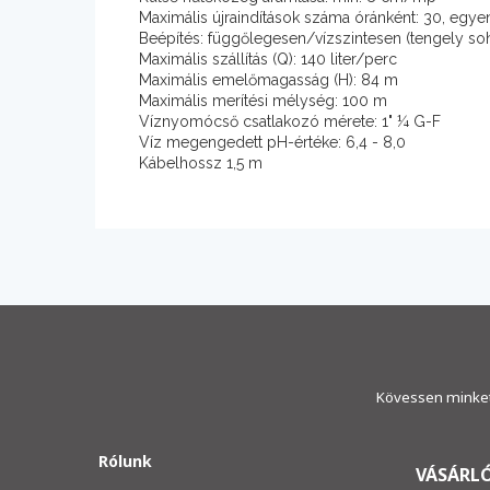
Maximális újraindítások száma óránként: 30, egye
Beépítés: függőlegesen/vízszintesen (tengely soh
Maximális szállítás (Q): 140 liter/perc
Maximális emelőmagasság (H): 84 m
Maximális merítési mélység: 100 m
Víznyomócső csatlakozó mérete: 1" ¼ G-F
Víz megengedett pH-értéke: 6,4 - 8,0
Kábelhossz 1,5 m
Kövessen minket
Rólunk
VÁSÁRLÓ