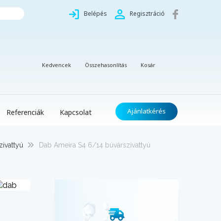
Belépés
Regisztráció
Kedvencek
Összehasonlítás
Kosár
Ajánlatkérés
Referenciák
Kapcsolat
ivattyú
Dab Ameira S4 6/14 búvárszivattyú