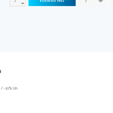
Ú
% / -10% Un