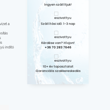
Ingyen szállítjuk!
Szállítási idő: 1-3 nap
izet a
sítás
s
is
Kérdése van? Hívjon!
+36 70 283 7646
yú indító
10+ év tapasztalat
Garanciális szakkereskedés