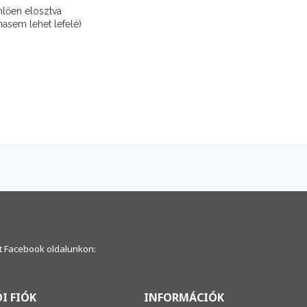
nlően elosztva
asem lehet lefelé)
 Facebook oldalunkon:
I FIÓK
INFORMÁCIÓK