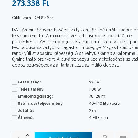
273.338 Ft
Cikkszám: DABS4614
DAB Ameira S4 6/14 búvárszivattyú ami 84 méterről is képes a v
felszínre emelni. A maximális vízszállítási képessége 140 liter
percenként. DAB technológia Tesla motorral szerelve, ez a páro
teszi a búvárszivattyút kimagasló minőséggé. Magas hatásfok é
rendkívüli strapabíró képesség. A szivattyú akár 30 alkalommal 
újraindítható óránként. A búvárszivattyú üzemeltetéséhez szivatt
doboz szükséges, az ár tartalmazza az indító dobozt.
Feszültség:
230 V
Teljesítmény:
1100 W
Emelőmagasság:
78-28 m
Szállítási teljesítmény:
40-140 liter/perc
Jótállás
2 év
Átmérő:
4"-98mm