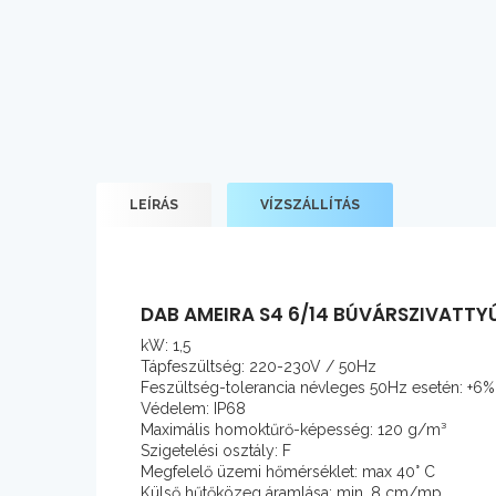
LEÍRÁS
VÍZSZÁLLÍTÁS
DAB AMEIRA S4 6/14 BÚVÁRSZIVATTY
kW: 1,5
Tápfeszültség: 220-230V / 50Hz
Feszültség-tolerancia névleges 50Hz esetén: +6
Védelem: IP68
Maximális homoktűrő-képesség: 120 g/m³
Szigetelési osztály: F
Megfelelő üzemi hőmérséklet: max 40° C
Külső hűtőközeg áramlása: min. 8 cm/mp