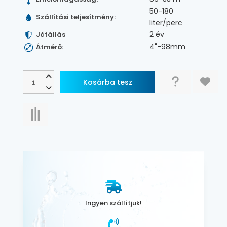
50-180
Szállítási teljesítmény:
liter/perc
2 év
Jótállás
4"-98mm
Átmérő:
Ingyen szállítjuk!