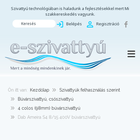
Szivattyú technológiában is haladunk a fejlesztésekkel mert Mi
szakkereskedés vagyunk.
Keresés
Belépés
Regisztráció
TOGG
Ön itt van:
Kezdőlap
Szivattyúk felhasználás szerint
Búvárszivattyú, csőszivattyú
4 colos (98mm) búvárszivattyú
Dab Ameira S4 8/15 400V búvárszivattyú