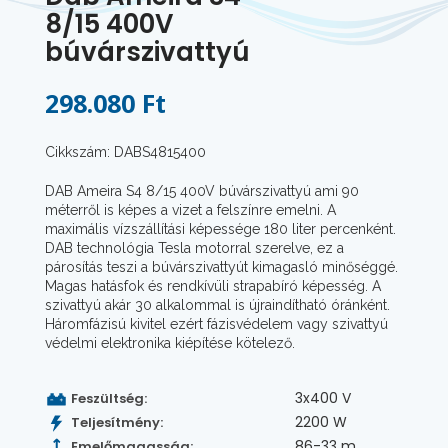
8/15 400V
búvárszivattyú
298.080 Ft
Cikkszám: DABS4815400
DAB Ameira S4 8/15 400V búvárszivattyú ami 90
méterről is képes a vizet a felszínre emelni. A
maximális vízszállítási képessége 180 liter percenként.
DAB technológia Tesla motorral szerelve, ez a
párosítás teszi a búvárszivattyút kimagasló minőséggé.
Magas hatásfok és rendkívüli strapabíró képesség. A
szivattyú akár 30 alkalommal is újraindítható óránként.
Háromfázisú kivitel ezért fázisvédelem vagy szivattyú
védelmi elektronika kiépítése kötelező.
3x400 V
Feszültség:
2200 W
Teljesítmény:
86-33 m
Emelőmagasság: