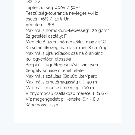
kW: 2,2
Tápfeszültség: 400V / 50Hz
Feszültség-tolerancia névleges 50Hz
esetén: +6% / -10% Un
Védelem: IP68
Maximális homoktűrő-képesség: 120 g/m³
Szigetelési osztály: F
Megfelelő üzemi hőmérséklet: max 40° C
Külső hűtőközeg áramlása: min. 8 cm/mp
Maximális újraindítások száma óránként:
30, egyenlően elosztva
Beépítés: függőlegesen/vízszintesen
(tengely sohasem lehet lefelé)
Maximális szállítás (Q): 180 liter/perc
Maximális emelőmagasság (H): 90 m
Maximális merítési mélység: 100 m
Víznyomócső csatlakozó mérete: 1" ¼ G-F
Víz megengedett pH-értéke: 6,4 - 8,0
Kábelhossz 1,5 m