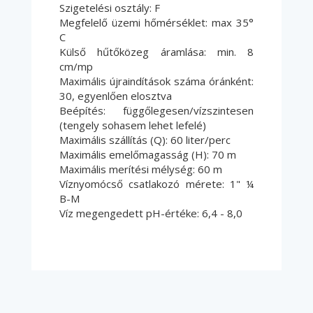
Szigetelési osztály: F
Megfelelő üzemi hőmérséklet: max 35°
C
Külső hűtőközeg áramlása: min. 8
cm/mp
Maximális újraindítások száma óránként:
30, egyenlően elosztva
Beépítés: függőlegesen/vízszintesen
(tengely sohasem lehet lefelé)
Maximális szállítás (Q): 60 liter/perc
Maximális emelőmagasság (H): 70 m
Maximális merítési mélység: 60 m
Víznyomócső csatlakozó mérete: 1" ¼
B-M
Víz megengedett pH-értéke: 6,4 - 8,0