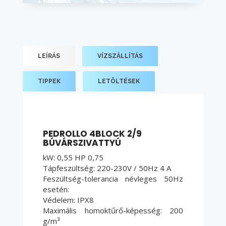
LEÍRÁS
VÍZSZÁLLÍTÁS
TIPPEK
LETÖLTÉSEK
PEDROLLO 4BLOCK 2/9
BÚVÁRSZIVATTYÚ
kW: 0,55 HP 0,75
Tápfeszültség: 220-230V / 50Hz 4 A
Feszültség-tolerancia névleges 50Hz
esetén:
Védelem: IPX8
Maximális homoktűrő-képesség: 200
g/m³