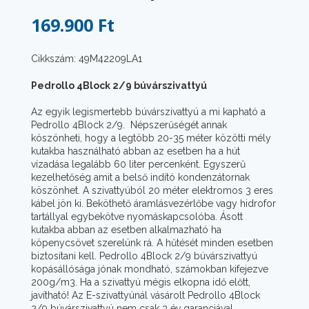
169.900 Ft
Cikkszám: 49M42209LA1
Pedrollo 4Block 2/9 búvárszivattyú
Az egyik legismertebb búvárszivattyú a mi kapható a
Pedrollo 4Block 2/9. Népszerűségét annak
köszönheti, hogy a legtöbb 20-35 méter közötti mély
kutakba használható abban az esetben ha a hút
vízadása legalább 60 liter percenként. Egyszerű
kezelhetőség amit a belső indító kondenzátornak
köszönhet. A szivattyúból 20 méter elektromos 3 eres
kábel jön ki. Beköthető áramlásvezérlőbe vagy hidrofor
tartállyal egybekötve nyomáskapcsolóba. Ásott
kutakba abban az esetben alkalmazható ha
köpenycsövet szerelünk rá. A hűtését minden esetben
biztosítani kell. Pedrollo 4Block 2/9 búvárszivattyú
kopásállósága jónak mondható, számokban kifejezve
200g/m3. Ha a szivattyú mégis elkopna idő előtt,
javítható! Az E-szivattyúnál vásárolt Pedrollo 4Block
2/9 búvárszivattyú nem csak 3 év garanciával