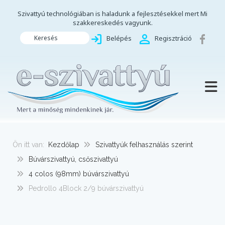
Szivattyú technológiában is haladunk a fejlesztésekkel mert Mi
szakkereskedés vagyunk.
Keresés
Belépés
Regisztráció
TOGG
Ön itt van:
Kezdőlap
Szivattyúk felhasználás szerint
Búvárszivattyú, csőszivattyú
4 colos (98mm) búvárszivattyú
Pedrollo 4Block 2/9 búvárszivattyú