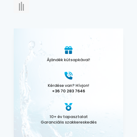
Ájándék kútsapkával!
Kérdése van? Hívjon!
+36 70 283 7646
10+ év tapasztalat
Garanciális szakkereskedés