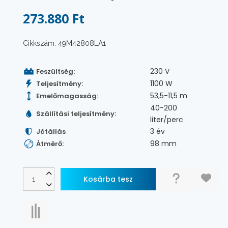
273.880 Ft
Cikkszám: 49M42808LA1
230 V
Feszültség:
1100 W
Teljesítmény:
53,5-11,5 m
Emelőmagasság:
40-200
Szállítási teljesítmény:
liter/perc
3 év
Jótállás
98 mm
Átmérő: