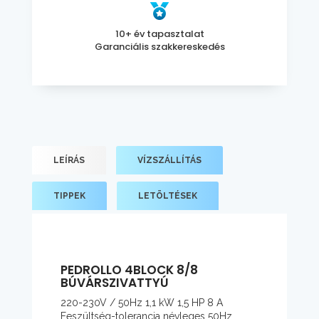
10+ év tapasztalat
Garanciális szakkereskedés
LEÍRÁS
VÍZSZÁLLÍTÁS
TIPPEK
LETÖLTÉSEK
PEDROLLO 4BLOCK 8/8
BÚVÁRSZIVATTYÚ
220-230V / 50Hz 1,1 kW 1,5 HP 8 A
Feszültség-tolerancia névleges 50Hz