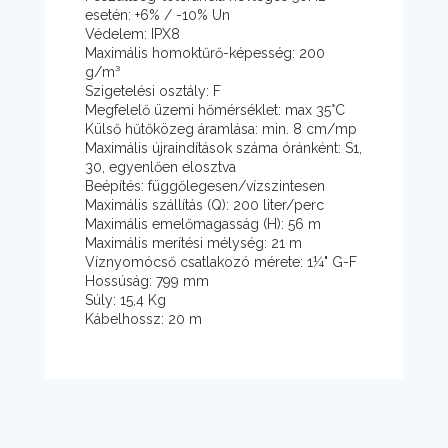
esetén: +6% / -10% Un
Védelem: IPX8
Maximális homoktűrő-képesség: 200
g/m³
Szigetelési osztály: F
Megfelelő üzemi hőmérséklet: max 35°C
Külső hűtőközeg áramlása: min. 8 cm/mp
Maximális újraindítások száma óránként: S1,
30, egyenlően elosztva
Beépítés: függőlegesen/vízszintesen
Maximális szállítás (Q): 200 liter/perc
Maximális emelőmagasság (H): 56 m
Maximális merítési mélység: 21 m
Víznyomócső csatlakozó mérete: 1¼" G-F
Hossúság: 799 mm
Súly: 15,4 Kg
Kábelhossz: 20 m