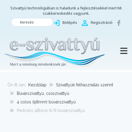
Szivattyú technológiában is haladunk a fejlesztésekkel mert Mi
szakkereskedés vagyunk.
Keresés
Belépés
Regisztráció
TOGG
Ön itt van:
Kezdőlap
Szivattyúk felhasználás szerint
Búvárszivattyú, csőszivattyú
4 colos (98mm) búvárszivattyú
Pedrollo 4Block 8/8 búvárszivattyú