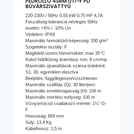
PEDROLLO 4SRM 1/17-F PD
BÚVÁRSZIVATTYÚ
220-230V / 50Hz 0,55 kW 0,75 HP 4,7A
Feszültség-tolerancia névleges 50Hz
esetén: +6% / -10% Un
Védelem: IPX8
Maximális homoktűrő-képesség: 200 g/m³
Szigetelési osztály: F
Megfelelő üzemi hőmérséklet: max 35°C
Külső hűtőközeg áramlása: min. 8 cm/mp
Maximális újraindítások száma óránként:
S1, 30, egyenlően elosztva
Beépítés: függőlegesen/vízszintesen
Maximális szállítás (Q): 30 liter/perc
Maximális emelőmagasság (H): 106 m
Maximális merítési mélység: 100 m
Víznyomócső csatlakozó mérete: 1¼" G-
F
Hossúság: 859 mm
Súly: 13,4 Kg
Kábelhossz: 1,5 m