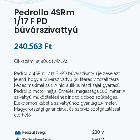
Pedrollo 4SRm
1/17 F PD
búvárszivattyú
240.563 Ft
Cikkszám: 49480017WLA1
Pedrollo 4SRm 1/17 F -PD búvárszivattyú jelzése azt
jelenti, hogy a búvárszivattyú 30 literes vizszállításra
képes maximálisan. A hidraulikus részt saját gyártású
Pedrollo motor hajtja. Emelési magassága 106 méter. A
szivattyú működtetéséhez indító doboz szükséges.
Elektromos kábel a szivattyúhoz gyárilag 1,5 méter.
Magyarországi garanciával és szerviz szolgáltatással
elérhető!
230 V
Feszültség:
550 W
Teljesítmény: