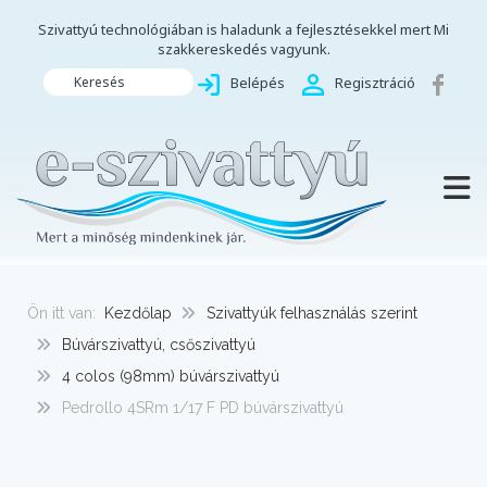
Szivattyú technológiában is haladunk a fejlesztésekkel mert Mi
szakkereskedés vagyunk.
Keresés
Belépés
Regisztráció
TOGG
Ön itt van:
Kezdőlap
Szivattyúk felhasználás szerint
Búvárszivattyú, csőszivattyú
4 colos (98mm) búvárszivattyú
Pedrollo 4SRm 1/17 F PD búvárszivattyú