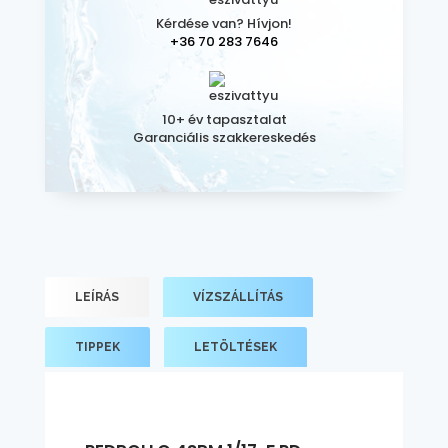
Kérdése van? Hívjon!
+36 70 283 7646
10+ év tapasztalat
Garanciális szakkereskedés
LEÍRÁS
VÍZSZÁLLÍTÁS
TIPPEK
LETÖLTÉSEK