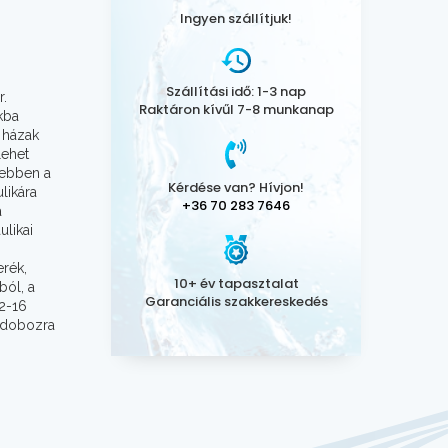
Ingyen szállítjuk!
Szállítási idő: 1-3 nap
r.
Raktáron kívűl 7-8 munkanap
kba
i házak
lehet
gebben a
Kérdése van? Hívjon!
ulikára
+36 70 283 7646
a
ulikai
erék,
10+ év tapasztalat
ból, a
Garanciális szakkereskedés
2-16
ó dobozra