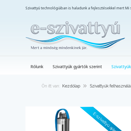
Szivattyú technológiában is haladunk a fejlesztésekkel mert M
Rólunk
Szivattyúk gyártók szerint
Szivattyúk
Ön itt van:
Kezdőlap
Szivattyúk felhasználá
E-szivattyú ajánlásával