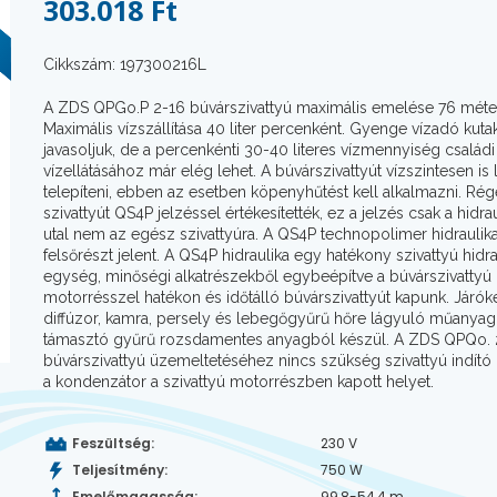
303.018 Ft
Cikkszám: 197300216L
A ZDS QPGo.P 2-16 búvárszivattyú maximális emelése 76 méte
Maximális vízszállítása 40 liter percenként. Gyenge vízadó kuta
javasoljuk, de a percenkénti 30-40 literes vízmennyiség család
vízellátásához már elég lehet. A búvárszivattyút vízszintesen is 
telepíteni, ebben az esetben köpenyhűtést kell alkalmazni. Ré
szivattyút QS4P jelzéssel értékesítették, ez a jelzés csak a hidra
utal nem az egész szivattyúra. A QS4P technopolimer hidraulik
felsőrészt jelent. A QS4P hidraulika egy hatékony szivattyú hidra
egység, minőségi alkatrészekből egybeépítve a búvárszivattyú
motorrésszel hatékon és időtálló búvárszivattyút kapunk. Járók
diffúzor, kamra, persely és lebegőgyűrű hőre lágyuló műanyag
támasztó gyűrű rozsdamentes anyagból készül. A ZDS QPQo. 
búvárszivattyú üzemeltetéséhez nincs szükség szivattyú indít
a kondenzátor a szivattyú motorrészben kapott helyet.
Feszültség:
230 V
Teljesítmény:
750 W
Emelőmagasság:
99,8-54,4 m