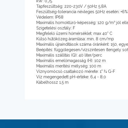
kW: 0,75
Tápfeszültség: 220-230V / 50Hz 5,8A
Feszültség-tolerancia névleges 50Hz esetén: +6
Védelem: IP68
Maximális homoktűrő-képesség: 120 g/m³ jól ell
Szigetelési osztály: F
Megfelelő üzemi hőmérséklet: max 40° C
Külső hűtőközeg áramlása: min. 8 cm/mp
Maximális újraindítások száma óránként: 150, egy
Beépítés: függőlegesen/vízszintesen (tengely soh
Maximális szállítás (Q): 40 liter/perc
Maximális emelőmagasság (H): 102 m
Maximális merítési mélység: 100 m
Víznyomócső csatlakozó mérete: 1" ¼ G-F
Víz megengedett pH-értéke: 6,4 - 8,0
Kábelhossz 1,5 m