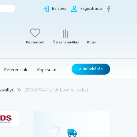
Belépés
Regisztráció
Kedvencek
Összehasonlítás
Kosár
Ajánlatkérés
Referenciák
Kapcsolat
ivattyú
ZDS QPGo.P.2-16 búvárszivattyú