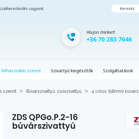
i szakkereskedés vagyunk.
Keresés
Hívjon minket!
+36 70 283 7646
 felhasználás szerint
Szivattyú kiegészítők
Szolgáltatások
s szerint
Búvárszivattyú, csőszivattyú
4 colos (98mm) búvársz
ZDS QPGo.P.2-16
búvárszivattyú