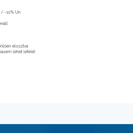
% / -10% Un
enáll
enlően elosztva
asem lehet lefelé)