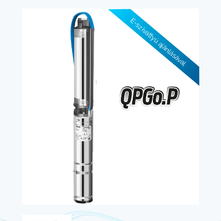
E-szivattyú ajánlásával