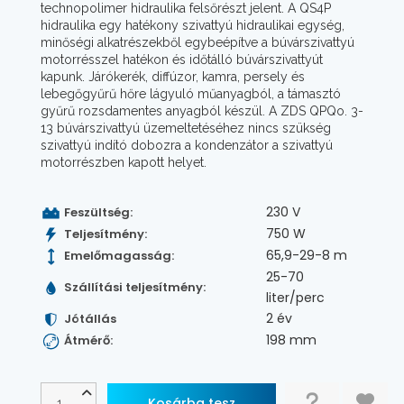
technopolimer hidraulika felsőrészt jelent. A QS4P
hidraulika egy hatékony szivattyú hidraulikai egység,
minőségi alkatrészekből egybeépítve a búvárszivattyú
motorrésszel hatékon és időtálló búvárszivattyút
kapunk. Járókerék, diffúzor, kamra, persely és
lebegőgyűrű hőre lágyuló műanyagból, a támasztó
gyűrű rozsdamentes anyagból készül. A ZDS QPQo. 3-
13 búvárszivattyú üzemeltetéséhez nincs szükség
szivattyú indító dobozra a kondenzátor a szivattyú
motorrészben kapott helyet.
230 V
Feszültség:
750 W
Teljesítmény:
65,9-29-8 m
Emelőmagasság:
25-70
Szállítási teljesítmény:
liter/perc
2 év
Jótállás
198 mm
Átmérő: