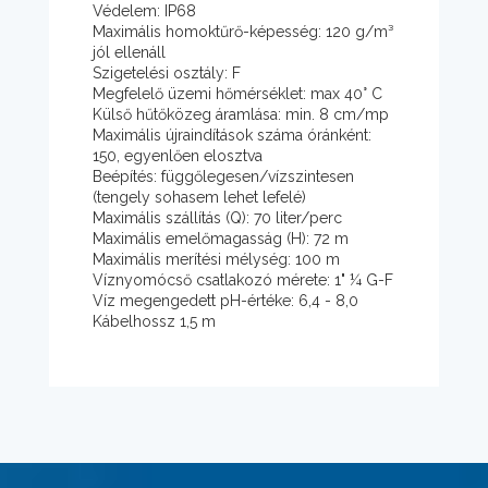
Védelem: IP68
Maximális homoktűrő-képesség: 120 g/m³
jól ellenáll
Szigetelési osztály: F
Megfelelő üzemi hőmérséklet: max 40° C
Külső hűtőközeg áramlása: min. 8 cm/mp
Maximális újraindítások száma óránként:
150, egyenlően elosztva
Beépítés: függőlegesen/vízszintesen
(tengely sohasem lehet lefelé)
Maximális szállítás (Q): 70 liter/perc
Maximális emelőmagasság (H): 72 m
Maximális merítési mélység: 100 m
Víznyomócső csatlakozó mérete: 1" ¼ G-F
Víz megengedett pH-értéke: 6,4 - 8,0
Kábelhossz 1,5 m