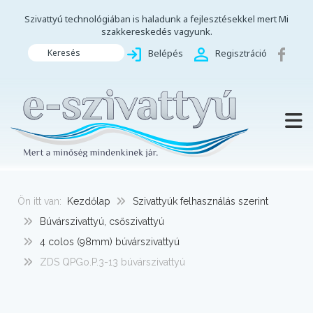
Szivattyú technológiában is haladunk a fejlesztésekkel mert Mi
szakkereskedés vagyunk.
Keresés
Belépés
Regisztráció
TOGG
Ön itt van:
Kezdőlap
Szivattyúk felhasználás szerint
Búvárszivattyú, csőszivattyú
4 colos (98mm) búvárszivattyú
ZDS QPGo.P.3-13 búvárszivattyú