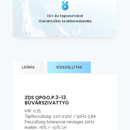
10+ év tapasztalat
Garanciális szakkereskedés
LEÍRÁS
VÍZSZÁLLÍTÁS
ZDS QPGO.P.3-13
BÚVÁRSZIVATTYÚ
kW: 0,75
Tápfeszültség: 220-230V / 50Hz 5,8A
Feszültség-tolerancia névleges 50Hz
esetén: +6% / -10% Un