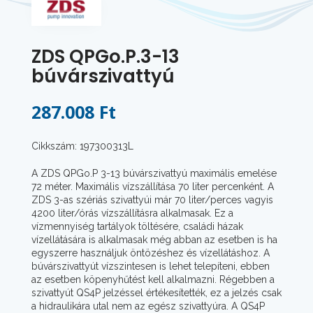
ZDS QPGo.P.3-13
búvárszivattyú
287.008 Ft
Cikkszám: 197300313L
A ZDS QPGo.P 3-13 búvárszivattyú maximális emelése
72 méter. Maximális vízszállítása 70 liter percenként. A
ZDS 3-as szériás szivattyúi már 70 liter/perces vagyis
4200 liter/órás vízszállításra alkalmasak. Ez a
vízmennyiség tartályok töltésére, családi házak
vízellátására is alkalmasak még abban az esetben is ha
egyszerre használjuk öntözéshez és vízellátáshoz. A
búvárszivattyút vízszintesen is lehet telepíteni, ebben
az esetben köpenyhűtést kell alkalmazni. Régebben a
szivattyút QS4P jelzéssel értékesítették, ez a jelzés csak
a hidraulikára utal nem az egész szivattyúra. A QS4P