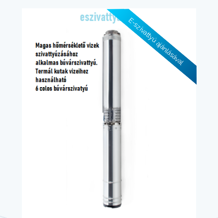
E-szivattyú ajánlásával