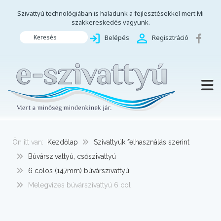
Szivattyú technológiában is haladunk a fejlesztésekkel mert Mi
szakkereskedés vagyunk.
Keresés
Belépés
Regisztráció
TOGG
Ön itt van:
Kezdőlap
Szivattyúk felhasználás szerint
Búvárszivattyú, csőszivattyú
6 colos (147mm) búvárszivattyú
Melegvizes búvárszivattyú 6 col