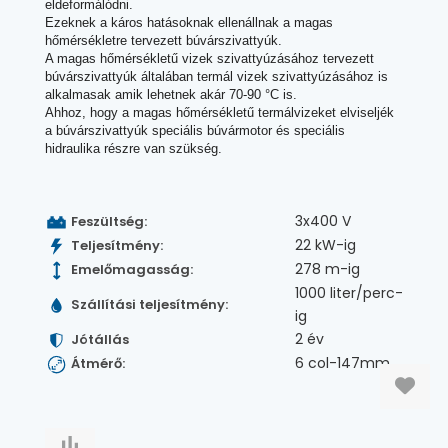
eldeformálódni.
Ezeknek a káros hatásoknak ellenállnak a magas
hőmérsékletre tervezett búvárszivattyúk.
A magas hőmérsékletű vizek szivattyúzásához tervezett
búvárszivattyúk általában termál vizek szivattyúzásához is
alkalmasak amik lehetnek akár 70-90 °C is.
Ahhoz, hogy a magas hőmérsékletű termálvizeket elviseljék
a búvárszivattyúk speciális búvármotor és speciális
hidraulika részre van szükség.
3x400 V
Feszültség:
22 kW-ig
Teljesítmény:
278 m-ig
Emelőmagasság:
1000 liter/perc-
Szállítási teljesítmény:
ig
2 év
Jótállás
6 col-147mm
Átmérő: