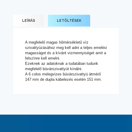
LEÍRÁS
LETÖLTÉSEK
A megfelelő magas hőmérsékletű víz
szivattyúzásához meg kell adni a teljes emelési
magasságot és a kívánt vizmennyiséget amit a
felszínre kell emelni.
Ezeknek az adatoknak a tudatában tudunk
megfelelő búvárszivattyút kínálni.
A 6 colos melegvizes búvárszivattyú átmérő
147 mm de dupla kábelezés esetén 151 mm.