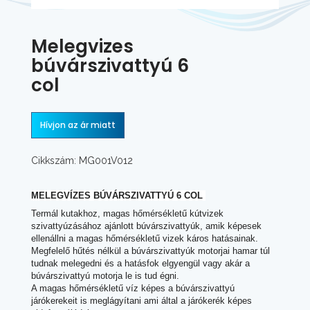
Melegvizes
búvárszivattyú 6
col
Hívjon az ár miatt
Cikkszám: MG001V012
MELEGVÍZES BÚVÁRSZIVATTYÚ 6 COL
Termál kutakhoz, magas hőmérsékletű kútvizek
szivattyúzásához ajánlott búvárszivattyúk, amik képesek
ellenállni a magas hőmérsékletű vizek káros hatásainak.
Megfelelő hűtés nélkül a búvárszivattyúk motorjai hamar túl
tudnak melegedni és a hatásfok elgyengül vagy akár a
búvárszivattyú motorja le is tud égni.
A magas hőmérsékletű víz képes a búvárszivattyú
járókerekeit is meglágyítani ami által a járókerék képes