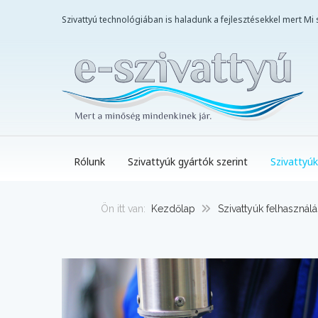
Szivattyú technológiában is haladunk a fejlesztésekkel mert M
Rólunk
Szivattyúk gyártók szerint
Szivattyúk
Ön itt van:
Kezdőlap
Szivattyúk felhasználá