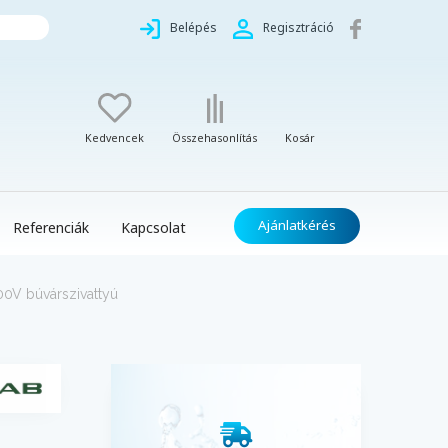
Belépés
Regisztráció
Kedvencek
Összehasonlítás
Kosár
Ajánlatkérés
Referenciák
Kapcsolat
0V búvárszivattyú