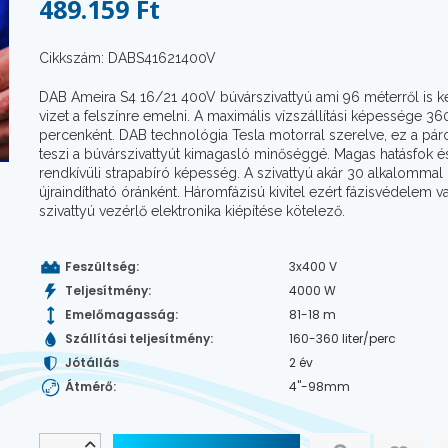
489.159 Ft
Cikkszám: DABS41621400V
DAB Ameira S4 16/21 400V búvárszivattyú ami 96 méterről is k
vizet a felszínre emelni. A maximális vízszállítási képessége 360
percenként. DAB technológia Tesla motorral szerelve, ez a páro
teszi a búvárszivattyút kimagasló minőséggé. Magas hatásfok é
rendkívüli strapabíró képesség. A szivattyú akár 30 alkalommal 
újraindítható óránként. Háromfázisú kivitel ezért fázisvédelem v
szivattyú vezérlő elektronika kiépítése kötelező.
Feszültség:
3x400 V
Teljesítmény:
4000 W
Emelőmagasság:
81-18 m
Szállítási teljesítmény:
160-360 liter/perc
Jótállás
2 év
Átmérő:
4"-98mm