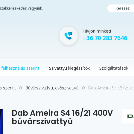
i szakkereskedés vagyunk.
Keresés
Hívjon minket!
+36 70 283 7646
 felhasználás szerint
Szivattyú kiegészítők
Szolgáltatások
s szerint
Búvárszivattyú, csőszivattyú
Dab Ameira S4 16/21 40
Dab Ameira S4 16/21 400V
búvárszivattyú