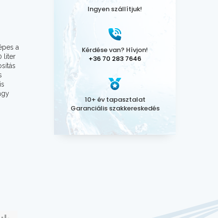
Ingyen szállítjuk!
épes a
Kérdése van? Hívjon!
 liter
+36 70 283 7646
sítás
s
is
agy
10+ év tapasztalat
Garanciális szakkereskedés