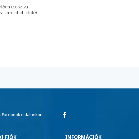
nlően elosztva
asem lehet lefelé)
 Facebook oldalunkon:
I FIÓK
INFORMÁCIÓK