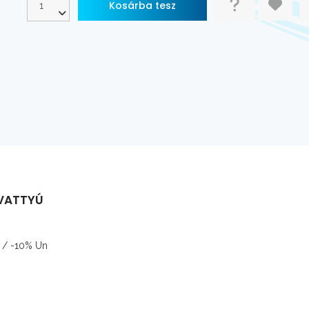
IVATTYÚ
% / -10% Un