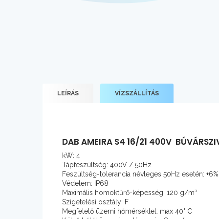
LEÍRÁS
VÍZSZÁLLÍTÁS
DAB AMEIRA S4 16/21 400V BÚVÁRSZ
kW: 4
Tápfeszültség: 400V / 50Hz
Feszültség-tolerancia névleges 50Hz esetén: +6
Védelem: IP68
Maximális homoktűrő-képesség: 120 g/m³
Szigetelési osztály: F
Megfelelő üzemi hőmérséklet: max 40° C