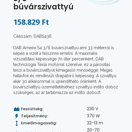
búvárszivattyú
158.829 Ft
Cikkszám: DABS436
DAB Ameira S4 3/6 búvárszivattyú ami 33 méterről is
képes a vizet a felszínre emelni. A maximális
vízszállítási képessége 70 liter percenként. DAB
technológia Tesla motorral szerelve, ez a párosítás
teszi a búvárszivattyút kimagasló minőséggé. Magas
hatásfok és rendkívüli strapabíró képesség. A szivattyú
akár 30 alkalommal is újraindítható óránként. A
búvárszivattyú üzemeltetéséhez szivattyú indító doboz
szükséges, az ár tartalmazza az indító dobozt.
230 V
Feszültség:
370 W
Teljesítmény:
32-13 m
Emelőmagasság:
20-70