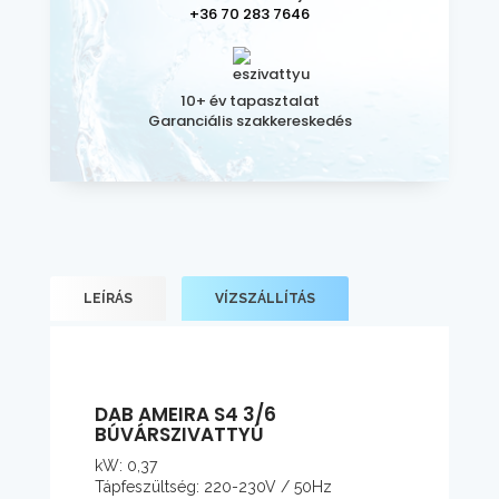
+36 70 283 7646
10+ év tapasztalat
Garanciális szakkereskedés
LEÍRÁS
VÍZSZÁLLÍTÁS
DAB AMEIRA S4 3/6
BÚVÁRSZIVATTYÚ
kW: 0,37
Tápfeszültség: 220-230V / 50Hz