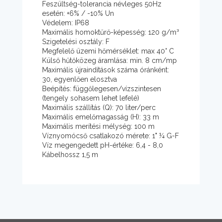
Feszültség-tolerancia névleges 50Hz
esetén: +6% / -10% Un
Védelem: IP68
Maximális homoktűrő-képesség: 120 g/m³
Szigetelési osztály: F
Megfelelő üzemi hőmérséklet: max 40° C
Külső hűtőközeg áramlása: min. 8 cm/mp
Maximális újraindítások száma óránként:
30, egyenlően elosztva
Beépítés: függőlegesen/vízszintesen
(tengely sohasem lehet lefelé)
Maximális szállítás (Q): 70 liter/perc
Maximális emelőmagasság (H): 33 m
Maximális merítési mélység: 100 m
Víznyomócső csatlakozó mérete: 1" ¼ G-F
Víz megengedett pH-értéke: 6,4 - 8,0
Kábelhossz 1,5 m