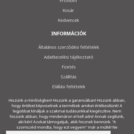
Profilom
Kosár
Kedvencek
INFORMÁCIÓK
Általános szerződési feltételek
Adatkezelési tájékoztató
Fizetés
Szállítás
Elállási feltételek
Hiszünk a minőségben! Hiszünk a garanciában! Hiszünk abban,
hogy értéket képviselnek a termékek amiket értékesítünk! A
legjobbat kínáljuk a szakmai tudásunkkal kiegészítve. Nem
hiszünk abban, hogy mindenáron el kell adni! Annak segítünk,
aki kéri! Azokat támogatjuk, akik hisznek bennünk. "A
szomszéd mondta, hogy ezt vegyem" már a múlté! Ne
ragadjon a múltban!