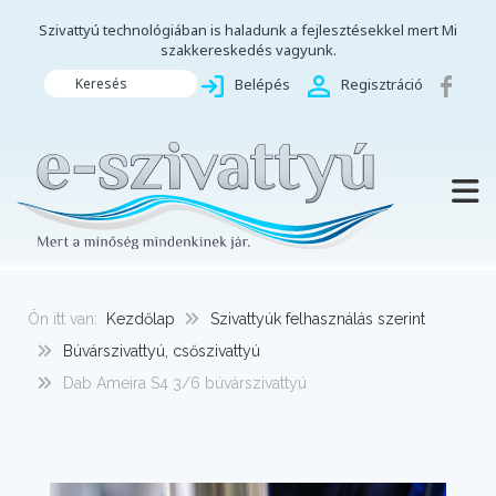
Szivattyú technológiában is haladunk a fejlesztésekkel mert Mi
szakkereskedés vagyunk.
Keresés
Belépés
Regisztráció
TOGG
Ön itt van:
Kezdőlap
Szivattyúk felhasználás szerint
Búvárszivattyú, csőszivattyú
Dab Ameira S4 3/6 búvárszivattyú