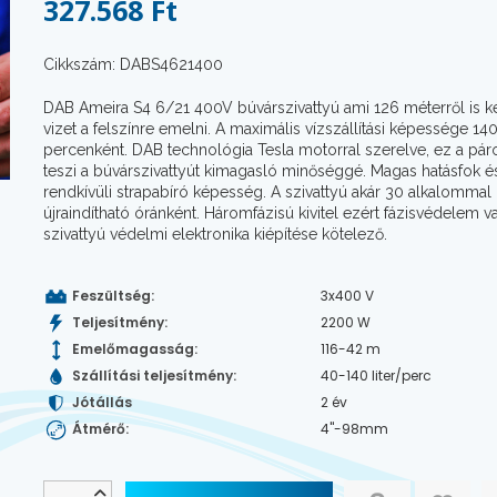
327.568 Ft
Cikkszám: DABS4621400
DAB Ameira S4 6/21 400V búvárszivattyú ami 126 méterről is k
vizet a felszínre emelni. A maximális vízszállítási képessége 140 
percenként. DAB technológia Tesla motorral szerelve, ez a páro
teszi a búvárszivattyút kimagasló minőséggé. Magas hatásfok é
rendkívüli strapabíró képesség. A szivattyú akár 30 alkalommal 
újraindítható óránként. Háromfázisú kivitel ezért fázisvédelem v
szivattyú védelmi elektronika kiépítése kötelező.
Feszültség:
3x400 V
Teljesítmény:
2200 W
Emelőmagasság:
116-42 m
Szállítási teljesítmény:
40-140 liter/perc
Jótállás
2 év
Átmérő:
4"-98mm