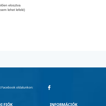
nlően elosztva
sem lehet lefelé)
 Facebook oldalunkon:
I FIÓK
INFORMÁCIÓK