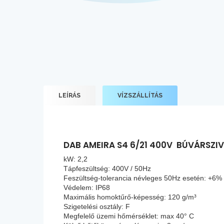
LEÍRÁS
VÍZSZÁLLÍTÁS
DAB AMEIRA S4 6/21 400V BÚVÁRSZI
kW: 2,2
Tápfeszültség: 400V / 50Hz
Feszültség-tolerancia névleges 50Hz esetén: +6%
Védelem: IP68
Maximális homoktűrő-képesség: 120 g/m³
Szigetelési osztály: F
Megfelelő üzemi hőmérséklet: max 40° C