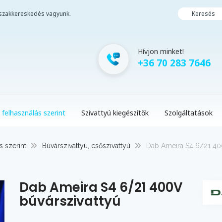
i szakkereskedés vagyunk.
Keresés
Hívjon minket!
+36 70 283 7646
 felhasználás szerint
Szivattyú kiegészítők
Szolgáltatások
s szerint
Búvárszivattyú, csőszivattyú
Dab Ameira S4 6/21 40
Dab Ameira S4 6/21 400V
búvárszivattyú