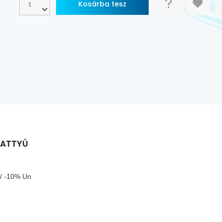
VATTYÚ
 / -10% Un