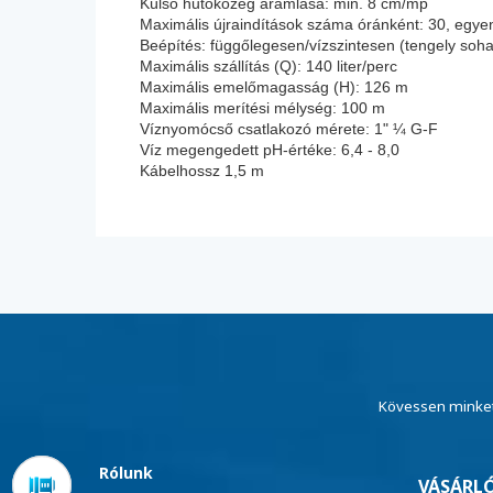
Külső hűtőközeg áramlása: min. 8 cm/mp
Maximális újraindítások száma óránként: 30, egye
Beépítés: függőlegesen/vízszintesen (tengely soha
Maximális szállítás (Q): 140 liter/perc
Maximális emelőmagasság (H): 126 m
Maximális merítési mélység: 100 m
Víznyomócső csatlakozó mérete: 1" ¼ G-F
Víz megengedett pH-értéke: 6,4 - 8,0
Kábelhossz 1,5 m
Kövessen minket
Rólunk
VÁSÁRLÓ