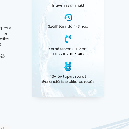
Ingyen szállítjuk!
Szállítási idő: 1-3 nap
épes a
liter
sítás
s
Kérdése van? Hívjon!
is
+36 70 283 7646
agy
10+ év tapasztalat
Garanciális szakkereskedés