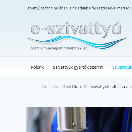
Szivattyú technológiában is haladunk a fejlesztésekkel mert M
Rólunk
Szivattyúk gyártók szerint
Szivattyúk
Ön itt van:
Kezdőlap
Szivattyúk felhasználá