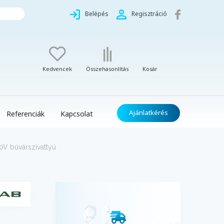
Belépés
Regisztráció
Kedvencek
Összehasonlítás
Kosár
Ajánlatkérés
Referenciák
Kapcsolat
0V búvárszivattyú