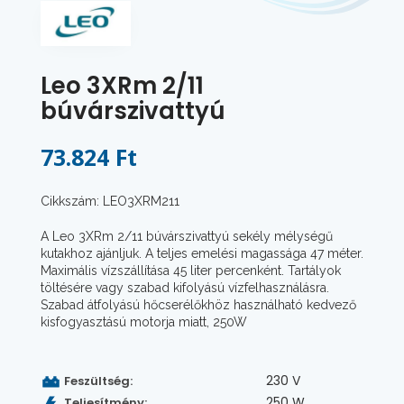
Leo 3XRm 2/11
búvárszivattyú
73.824 Ft
Cikkszám: LEO3XRM211
A Leo 3XRm 2/11 búvárszivattyú sekély mélységű
kutakhoz ajánljuk. A teljes emelési magassága 47 méter.
Maximális vízszállítása 45 liter percenként. Tartályok
töltésére vagy szabad kifolyású vízfelhasználásra.
Szabad átfolyású hőcserélőkhöz használható kedvező
kisfogyasztású motorja miatt, 250W
230 V
Feszültség:
250 W
Teljesítmény: