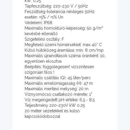
kW: 0,25
Tápfeszültség: 220-230 V / 50Hz
Feszültség-tolerancia névleges 50Hz
esetén: +5% / +1% Un
Védelem: IP68
Maximális homoktűrő-képesség: 50 g/m³
kevésbé ellenálló
Szigetelési osztály: F
Megfelelő üzemi hőmérséklet: max 40° C
Külső hűtőközeg áramlása: min. 8 cm/mp
Maximális újraindítások száma óránként: 10,
egyenlően elosztva
Beépítés: függőlegesen! vízszintesen
szigorúan tilos !
Maximális szállítás (Q): 45 liter/perc
Maximális emelőmagasság (H): 47 m
Maximális merítési mélység: 20 m
Víznyomócső csatlakozó mérete: 1"
Víz megengedett pH-értéke: 6,5 - 8,5
Teljesítmény 220-230V kW 0.25
20 méter vezetékkel és külső
kapcsolódobozzal