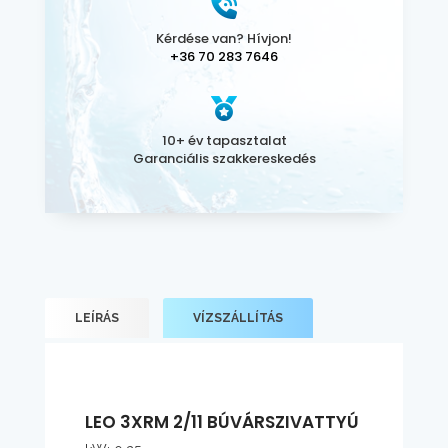
Kérdése van? Hívjon!
+36 70 283 7646
10+ év tapasztalat
Garanciális szakkereskedés
LEÍRÁS
VÍZSZÁLLÍTÁS
LEO 3XRM 2/11 BÚVÁRSZIVATTYÚ