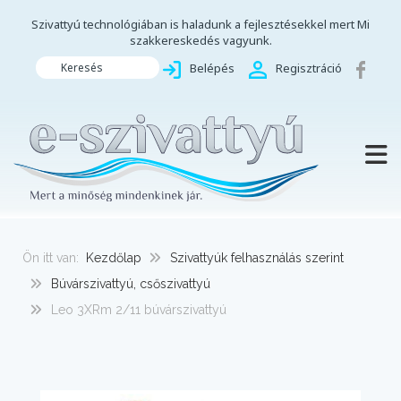
Szivattyú technológiában is haladunk a fejlesztésekkel mert Mi
szakkereskedés vagyunk.
Keresés
Belépés
Regisztráció
TOGG
Ön itt van:
Kezdőlap
Szivattyúk felhasználás szerint
Búvárszivattyú, csőszivattyú
Leo 3XRm 2/11 búvárszivattyú