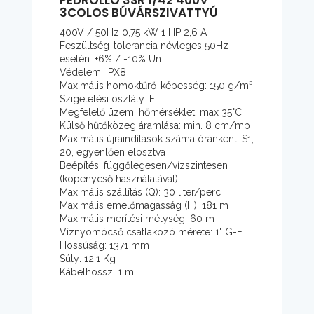
3COLOS BÚVÁRSZIVATTYÚ
400V / 50Hz 0,75 kW 1 HP 2,6 A
Feszültség-tolerancia névleges 50Hz
esetén: +6% / -10% Un
Védelem: IPX8
Maximális homoktűrő-képesség: 150 g/m³
Szigetelési osztály: F
Megfelelő üzemi hőmérséklet: max 35°C
Külső hűtőközeg áramlása: min. 8 cm/mp
Maximális újraindítások száma óránként: S1,
20, egyenlően elosztva
Beépítés: függőlegesen/vízszintesen
(köpenycső használatával)
Maximális szállítás (Q): 30 liter/perc
Maximális emelőmagasság (H): 181 m
Maximális merítési mélység: 60 m
Víznyomócső csatlakozó mérete: 1" G-F
Hossúság: 1371 mm
Súly: 12,1 Kg
Kábelhossz: 1 m