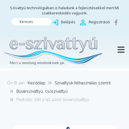
Szivattyú technológiában is haladunk a fejlesztésekkel mert Mi
szakkereskedés vagyunk.
Keresés
Belépés
Regisztráció
TOGG
Ön itt van:
Kezdőlap
Szivattyúk felhasználás szerint
Búvárszivattyú, csőszivattyú
Pedrollo 3SR 1/42 400V búvárszivattyú