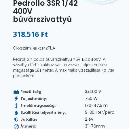
Pedrollo 3SR 1/42
400V
búvárszivattyú
318.516 Ft
Cikkszám: 4931142PLA
Pedrollo 3 colos búvárszivattyú 3SR 1/42 400V. A
szivattyú fúrt kutakhoz van tervezve. Teljes emelési
magassága 181 méter. A maximális vízszállítása 30 liter
percenként.
3x400 V
Feszültség:
750 W
Teljesítmény:
170-47,5 m
Emelőmagasság:
5-30 liter/perc
Szállítási teljesítmény:
2 év
Jótállás
3"-76mm
Átmérő: