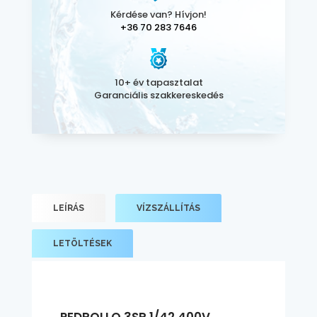
Kérdése van? Hívjon!
+36 70 283 7646
10+ év tapasztalat
Garanciális szakkereskedés
LEÍRÁS
VÍZSZÁLLÍTÁS
LETÖLTÉSEK
PEDROLLO 3SR 1/42 400V