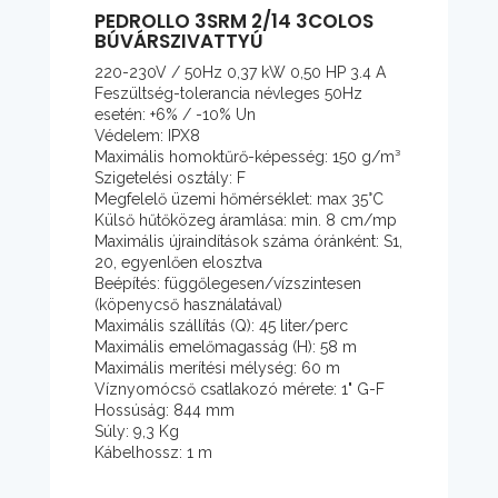
PEDROLLO 3SRM 2/14 3COLOS
BÚVÁRSZIVATTYÚ
220-230V / 50Hz 0,37 kW 0,50 HP 3.4 A
Feszültség-tolerancia névleges 50Hz
esetén: +6% / -10% Un
Védelem: IPX8
Maximális homoktűrő-képesség: 150 g/m³
Szigetelési osztály: F
Megfelelő üzemi hőmérséklet: max 35°C
Külső hűtőközeg áramlása: min. 8 cm/mp
Maximális újraindítások száma óránként: S1,
20, egyenlően elosztva
Beépítés: függőlegesen/vízszintesen
(köpenycső használatával)
Maximális szállítás (Q): 45 liter/perc
Maximális emelőmagasság (H): 58 m
Maximális merítési mélység: 60 m
Víznyomócső csatlakozó mérete: 1" G-F
Hossúság: 844 mm
Súly: 9,3 Kg
Kábelhossz: 1 m