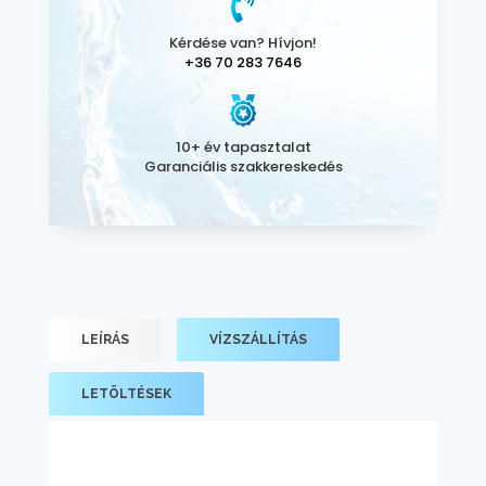
Kérdése van? Hívjon!
+36 70 283 7646
10+ év tapasztalat
Garanciális szakkereskedés
LEÍRÁS
VÍZSZÁLLÍTÁS
LETÖLTÉSEK