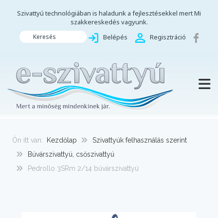
Szivattyú technológiában is haladunk a fejlesztésekkel mert Mi
szakkereskedés vagyunk.
Keresés
Belépés
Regisztráció
TOGG
Ön itt van:
Kezdőlap
Szivattyúk felhasználás szerint
Búvárszivattyú, csőszivattyú
Pedrollo 3SRm 2/14 búvárszivattyú