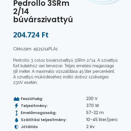
Pedrollo 3SRm
2/14
búvárszivattyú
204.724 Ft
Cikkszám: 4931214PLA1
Pedrollo 3 colos búvárszivattyú 3SRm 2/14. A szivattyú
fúrt kutakhoz van tervezve. Teljes emelési magassága
58 méter. A maximális vízszállítása 45 liter percenként.
A szivattyú működéséhez indító doboz szükséges
230V esetén.
230 V
Feszültség:
370 W
Teljesítmény:
57-22 m
Emelőmagasság:
10-45 liter/perc
Szállítási teljesítmény:
2 év
Jótállás