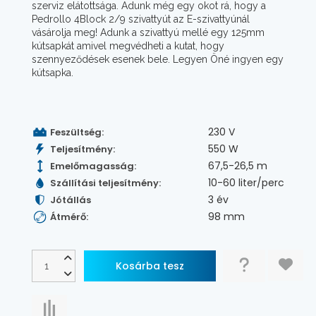
szerviz elátottsága. Adunk még egy okot rá, hogy a
Pedrollo 4Block 2/9 szivattyút az E-szivattyúnál
vásárolja meg! Adunk a szivattyú mellé egy 125mm
kútsapkát amivel megvédheti a kutat, hogy
szennyeződések esenek bele. Legyen Öné ingyen egy
kútsapka.
230 V
Feszültség:
550 W
Teljesítmény:
67,5-26,5 m
Emelőmagasság:
10-60 liter/perc
Szállítási teljesítmény:
3 év
Jótállás
98 mm
Átmérő: