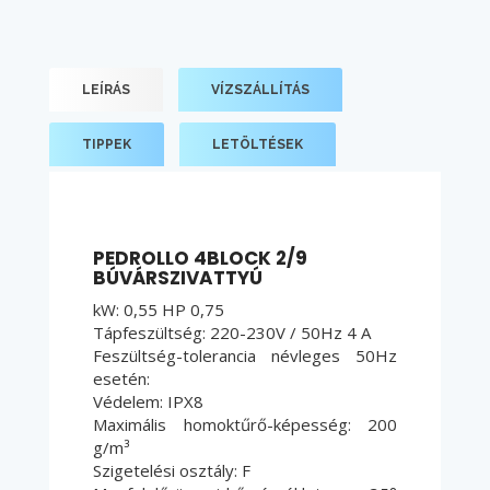
LEÍRÁS
VÍZSZÁLLÍTÁS
TIPPEK
LETÖLTÉSEK
PEDROLLO 4BLOCK 2/9
BÚVÁRSZIVATTYÚ
kW: 0,55 HP 0,75
Tápfeszültség: 220-230V / 50Hz 4 A
Feszültség-tolerancia névleges 50Hz
esetén:
Védelem: IPX8
Maximális homoktűrő-képesség: 200
g/m³
Szigetelési osztály: F