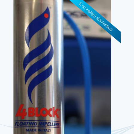
E-szivattyú ajánlásával