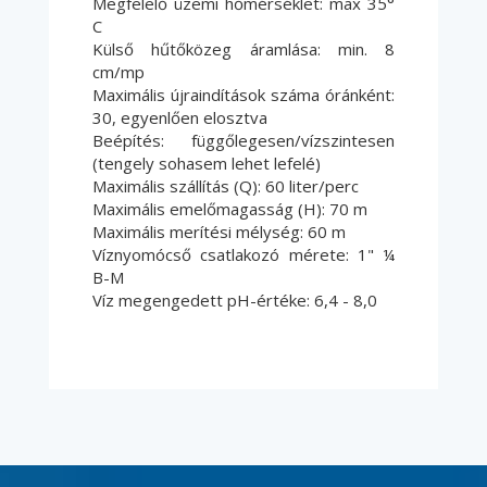
Megfelelő üzemi hőmérséklet: max 35°
C
Külső hűtőközeg áramlása: min. 8
cm/mp
Maximális újraindítások száma óránként:
30, egyenlően elosztva
Beépítés: függőlegesen/vízszintesen
(tengely sohasem lehet lefelé)
Maximális szállítás (Q): 60 liter/perc
Maximális emelőmagasság (H): 70 m
Maximális merítési mélység: 60 m
Víznyomócső csatlakozó mérete: 1" ¼
B-M
Víz megengedett pH-értéke: 6,4 - 8,0