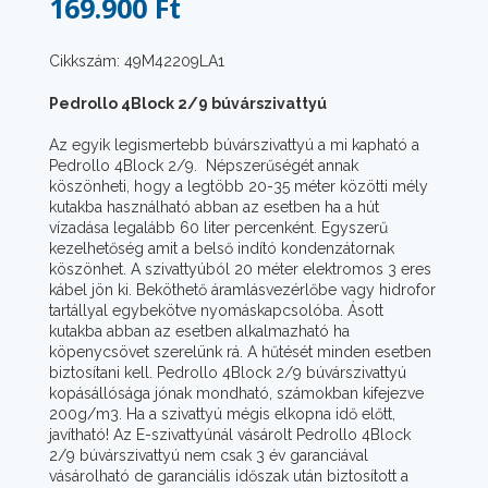
169.900 Ft
Cikkszám: 49M42209LA1
Pedrollo 4Block 2/9 búvárszivattyú
Az egyik legismertebb búvárszivattyú a mi kapható a
Pedrollo 4Block 2/9. Népszerűségét annak
köszönheti, hogy a legtöbb 20-35 méter közötti mély
kutakba használható abban az esetben ha a hút
vízadása legalább 60 liter percenként. Egyszerű
kezelhetőség amit a belső indító kondenzátornak
köszönhet. A szivattyúból 20 méter elektromos 3 eres
kábel jön ki. Beköthető áramlásvezérlőbe vagy hidrofor
tartállyal egybekötve nyomáskapcsolóba. Ásott
kutakba abban az esetben alkalmazható ha
köpenycsövet szerelünk rá. A hűtését minden esetben
biztosítani kell. Pedrollo 4Block 2/9 búvárszivattyú
kopásállósága jónak mondható, számokban kifejezve
200g/m3. Ha a szivattyú mégis elkopna idő előtt,
javítható! Az E-szivattyúnál vásárolt Pedrollo 4Block
2/9 búvárszivattyú nem csak 3 év garanciával
vásárolható de garanciális időszak után biztosított a