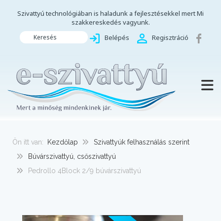
Szivattyú technológiában is haladunk a fejlesztésekkel mert Mi
szakkereskedés vagyunk.
Keresés
Belépés
Regisztráció
TOGG
Ön itt van:
Kezdőlap
Szivattyúk felhasználás szerint
Búvárszivattyú, csőszivattyú
Pedrollo 4Block 2/9 búvárszivattyú