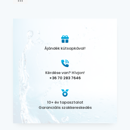
Ájándék kútsapkával!
Kérdése van? Hívjon!
+36 70 283 7646
10+ év tapasztalat
Garanciális szakkereskedés