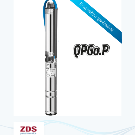
E-szivattyú ajánlásával