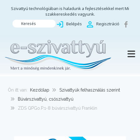
Szivattyú technológiában is haladunk a fejlesztésekkel mert Mi
szakkereskedés vagyunk.
Keresés
Belépés
Regisztráció
TOGG
Ön itt van:
Kezdőlap
Szivattyúk felhasználás szerint
Búvárszivattyú, csőszivattyú
ZDS QPGo.P.1-8 búvárszivattyú Franklin