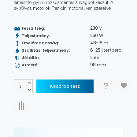
támasztó gyűrű rozsdamentes anyagból készül. A
250W-os motorok Franklin motorral van szerelve.
230 V
Feszültség:
250 W
Teljesítmény:
48-18 m
Emelőmagasság:
6-25 liter/perc
Szállítási teljesítmény:
2 év
Jótállás
98 mm
Átmérő: