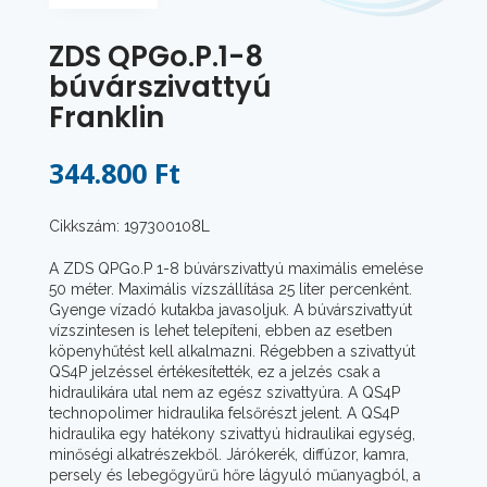
ZDS QPGo.P.1-8
búvárszivattyú
Franklin
344.800 Ft
Cikkszám: 197300108L
A ZDS QPGo.P 1-8 búvárszivattyú maximális emelése
50 méter. Maximális vízszállítása 25 liter percenként.
Gyenge vízadó kutakba javasoljuk. A búvárszivattyút
vízszintesen is lehet telepíteni, ebben az esetben
köpenyhűtést kell alkalmazni. Régebben a szivattyút
QS4P jelzéssel értékesítették, ez a jelzés csak a
hidraulikára utal nem az egész szivattyúra. A QS4P
technopolimer hidraulika felsőrészt jelent. A QS4P
hidraulika egy hatékony szivattyú hidraulikai egység,
minőségi alkatrészekből. Járókerék, diffúzor, kamra,
persely és lebegőgyűrű hőre lágyuló műanyagból, a