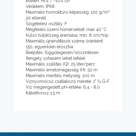
esetén: +6% / -10% Un
Védelem: IP68
Maximális homoktűrő-képesség: 120 g/m³
jól ellenáll
Szigetelési osztály: F
Megfelelő üzemi hőmérséklet: max 40° C
Külső hűtőközeg áramlása: min. 8 cm/mp
Maximális újraindítások száma óránként:
150, egyenlően elosztva
Beépítés: függőlegesen/vízszintesen
(tengely sohasem lehet lefelé)
Maximális szállítás (Q): 25 liter/perc
Maximális emelőmagasság (H): 50 m
Maximális merítési mélység: 100 m
Víznyomócső csatlakozó mérete: 1" ¼ G-F
Víz megengedett pH-értéke: 6,4 - 8,0
Kábelhossz 1,5 m