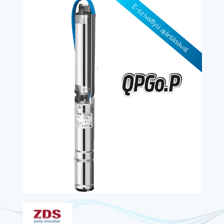
E-szivattyú ajánlásával