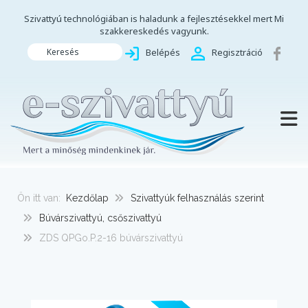
Szivattyú technológiában is haladunk a fejlesztésekkel mert Mi
szakkereskedés vagyunk.
Keresés
Belépés
Regisztráció
TOGG
Ön itt van:
Kezdőlap
Szivattyúk felhasználás szerint
Búvárszivattyú, csőszivattyú
ZDS QPGo.P.2-16 búvárszivattyú