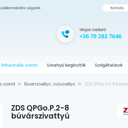
i szakkereskedés vagyunk.
Keresés
Hívjon minket!
+36 70 283 7646
 felhasználás szerint
Szivattyú kiegészítők
Szolgáltatások
s szerint
Búvárszivattyú, csőszivattyú
ZDS QPGo.P.2-8 búvárs
ZDS QPGo.P.2-8
búvárszivattyú