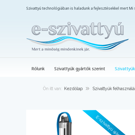
Szivattyú technológiában is haladunk a fejlesztésekkel mert M
Rólunk
Szivattyúk gyártók szerint
Szivattyúk
Ön itt van:
Kezdőlap
Szivattyúk felhasználá
E-szivattyú ajánlásával