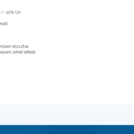
% / -10% Un
enáll
enlően elosztva
asem lehet lefelé)