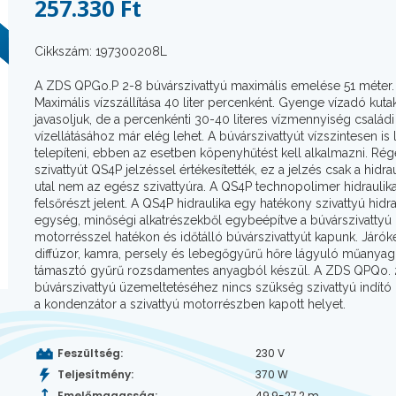
257.330 Ft
Cikkszám: 197300208L
A ZDS QPGo.P 2-8 búvárszivattyú maximális emelése 51 méter.
Maximális vízszállítása 40 liter percenként. Gyenge vízadó kuta
javasoljuk, de a percenkénti 30-40 literes vízmennyiség család
vízellátásához már elég lehet. A búvárszivattyút vízszintesen is 
telepíteni, ebben az esetben köpenyhűtést kell alkalmazni. Ré
szivattyút QS4P jelzéssel értékesítették, ez a jelzés csak a hidra
utal nem az egész szivattyúra. A QS4P technopolimer hidraulik
felsőrészt jelent. A QS4P hidraulika egy hatékony szivattyú hidra
egység, minőségi alkatrészekből egybeépítve a búvárszivattyú
motorrésszel hatékon és időtálló búvárszivattyút kapunk. Járók
diffúzor, kamra, persely és lebegőgyűrű hőre lágyuló műanyag
támasztó gyűrű rozsdamentes anyagból készül. A ZDS QPQo. 
búvárszivattyú üzemeltetéséhez nincs szükség szivattyú indít
a kondenzátor a szivattyú motorrészben kapott helyet.
Feszültség:
230 V
Teljesítmény:
370 W
Emelőmagasság:
49,9-27,2 m