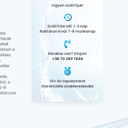
Ingyen szállítjuk!
Szállítási idő: 1-3 nap
Raktáron kívűl 7-8 munkanap
kba
i házak
lehet
gebben a
Kérdése van? Hívjon!
ulikára
+36 70 283 7646
a
ulikai
erék,
10+ év tapasztalat
ból, a
Garanciális szakkereskedés
2-8
ó dobozra