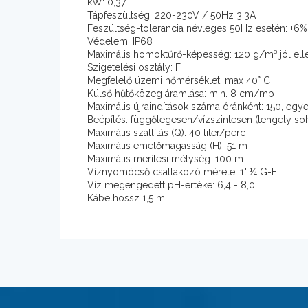
kW: 0,37
Tápfeszültség: 220-230V / 50Hz 3,3A
Feszültség-tolerancia névleges 50Hz esetén: +6
Védelem: IP68
Maximális homoktűrő-képesség: 120 g/m³ jól ell
Szigetelési osztály: F
Megfelelő üzemi hőmérséklet: max 40° C
Külső hűtőközeg áramlása: min. 8 cm/mp
Maximális újraindítások száma óránként: 150, egy
Beépítés: függőlegesen/vízszintesen (tengely soh
Maximális szállítás (Q): 40 liter/perc
Maximális emelőmagasság (H): 51 m
Maximális merítési mélység: 100 m
Víznyomócső csatlakozó mérete: 1" ¼ G-F
Víz megengedett pH-értéke: 6,4 - 8,0
Kábelhossz 1,5 m