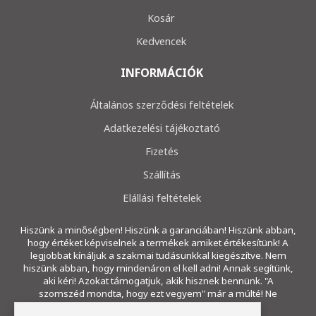
Kosár
Kedvencek
INFORMÁCIÓK
Általános szerződési feltételek
Adatkezelési tájékoztató
Fizetés
Szállítás
Elállási feltételek
Hiszünk a minőségben! Hiszünk a garanciában! Hiszünk abban,
hogy értéket képviselnek a termékek amiket értékesítünk! A
legjobbat kínáljuk a szakmai tudásunkkal kiegészítve. Nem
hiszünk abban, hogy mindenáron el kell adni! Annak segítünk,
aki kéri! Azokat támogatjuk, akik hisznek bennünk. "A
szomszéd mondta, hogy ezt vegyem" már a múlté! Ne
ragadjon a múltban!