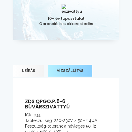
10+ év tapasztalat
Garanciális szakkereskedés
LEÍRÁS
VÍZSZÁLLÍTÁS
ZDS QPGO.P.5-6
BÚVÁRSZIVATTYÚ
kW: 0,55
Tápfeszültség: 220-230V / 50Hz 4,4A
Feszültség-tolerancia névleges 50Hz
esetén: +6% / -10% Un