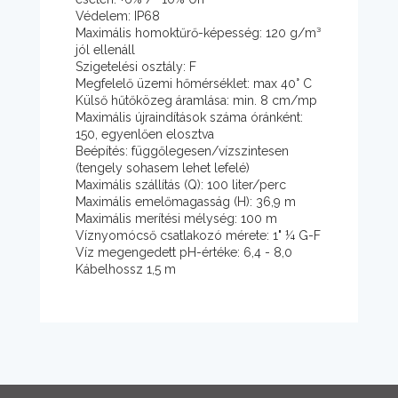
Védelem: IP68
Maximális homoktűrő-képesség: 120 g/m³
jól ellenáll
Szigetelési osztály: F
Megfelelő üzemi hőmérséklet: max 40° C
Külső hűtőközeg áramlása: min. 8 cm/mp
Maximális újraindítások száma óránként:
150, egyenlően elosztva
Beépítés: függőlegesen/vízszintesen
(tengely sohasem lehet lefelé)
Maximális szállítás (Q): 100 liter/perc
Maximális emelőmagasság (H): 36,9 m
Maximális merítési mélység: 100 m
Víznyomócső csatlakozó mérete: 1" ¼ G-F
Víz megengedett pH-értéke: 6,4 - 8,0
Kábelhossz 1,5 m