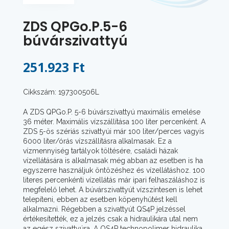
ZDS QPGo.P.5-6
búvárszivattyú
251.923 Ft
Cikkszám: 197300506L
A ZDS QPGo.P. 5-6 búvárszivattyú maximális emelése
36 méter. Maximális vízszállítása 100 liter percenként. A
ZDS 5-ös szériás szivattyúi már 100 liter/perces vagyis
6000 liter/órás vízszállításra alkalmasak. Ez a
vízmennyiség tartályok töltésére, családi házak
vízellátására is alkalmasak még abban az esetben is ha
egyszerre használjuk öntözéshez és vízellátáshoz. 100
literes percenkénti vízellátás már ipari felhaszáláshoz is
megfelelő lehet. A búvárszivattyút vízszintesen is lehet
telepíteni, ebben az esetben köpenyhűtést kell
alkalmazni. Régebben a szivattyút QS4P jelzéssel
értékesítették, ez a jelzés csak a hidraulikára utal nem
az egész szivattyúra. A QS4P technopolimer hidraulika