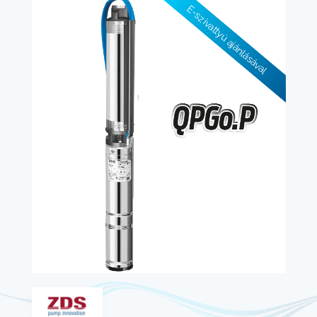
E-szivattyú ajánlásával