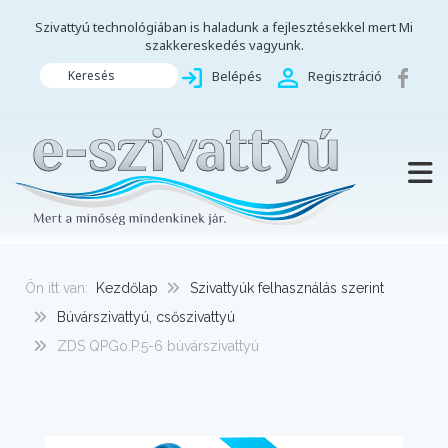
Szivattyú technológiában is haladunk a fejlesztésekkel mert Mi
szakkereskedés vagyunk.
Keresés
Belépés
Regisztráció
TOGG
Ön itt van:
Kezdőlap
Szivattyúk felhasználás szerint
Búvárszivattyú, csőszivattyú
ZDS QPGo.P.5-6 búvárszivattyú