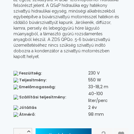
felsőrészt jelent. A QS4P hidraulika egy hatékony
szivattyú hidraulikai egység, minőségi alkatrészekből
egybeépítve a búvárszivattyú motorrésszel hatékon és
időtálló búvárszivattyút kapunk. Járókerék, diffúzor,
kamra, persely és lebegőgyűrű hőre lágyuló
műanyagból, a támasztó gyűrű rozsdamentes
anyagból készül. A ZDS QPQo. 5-6 búvárszivattyú
üzemeltetéséhez nincs szükség szivattyú indító
dobozra a kondenzátor a szivattyú motorrészben
kapott helyet.
230 V
Feszültség:
550 W
Teljesítmény:
33-18,2 m
Emelőmagasság:
40-100
Szállítási teljesítmény:
liter/perc
2 év
Jótállás
98 mm
Átmérő: