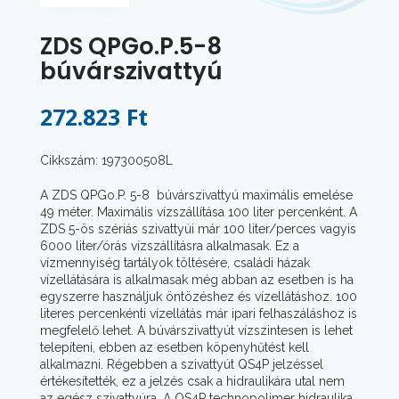
ZDS QPGo.P.5-8
búvárszivattyú
272.823 Ft
Cikkszám: 197300508L
A ZDS QPGo.P. 5-8 búvárszivattyú maximális emelése
49 méter. Maximális vízszállítása 100 liter percenként. A
ZDS 5-ös szériás szivattyúi már 100 liter/perces vagyis
6000 liter/órás vízszállításra alkalmasak. Ez a
vízmennyiség tartályok töltésére, családi házak
vízellátására is alkalmasak még abban az esetben is ha
egyszerre használjuk öntözéshez és vízellátáshoz. 100
literes percenkénti vízellátás már ipari felhaszáláshoz is
megfelelő lehet. A búvárszivattyút vízszintesen is lehet
telepíteni, ebben az esetben köpenyhűtést kell
alkalmazni. Régebben a szivattyút QS4P jelzéssel
értékesítették, ez a jelzés csak a hidraulikára utal nem
az egész szivattyúra. A QS4P technopolimer hidraulika