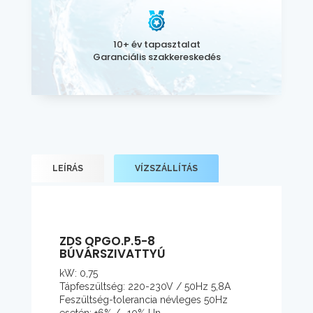
10+ év tapasztalat
Garanciális szakkereskedés
LEÍRÁS
VÍZSZÁLLÍTÁS
ZDS QPGO.P.5-8
BÚVÁRSZIVATTYÚ
kW: 0,75
Tápfeszültség: 220-230V / 50Hz 5,8A
Feszültség-tolerancia névleges 50Hz