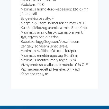
esetén: +6% / -10% Un
Védelem: IP68
Maximális homoktűrő-képesség: 120 g/m³
jól ellenáll
Szigetelési osztály: F
Megfelelő üzemi hőmérséklet: max 40° C
Külső hűtőközeg áramlása: min. 8 cm/mp
Maximális újraindítások száma óránként:
150, egyenlően elosztva
Beépítés: függőlegesen/vízszintesen
(tengely sohasem lehet lefelé)
Maximális szállítás (Q): 100 liter/perc
Maximális emelőmagasság (H): 49 m
Maximális merítési mélység: 100 m
Víznyomócső csatlakozó mérete: 1" ¼ G-F
Víz megengedett pH-értéke: 6,4 - 8,0
Kábelhossz 1,5 m