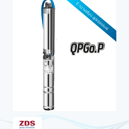
E-szivattyú ajánlásával