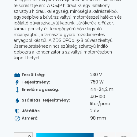
felsőrészt jelent. A QS4P hidraulika egy hatékony
szivattyú hidraulikai egység, minőségi alkatrészekből
egybeépítve a búvárszivattyú motorrésszel hatékon és
időtálló búvárszivattyút kapunk. Járókerék, diffúzor,
kamra, persely és lebegőgyűrű hőre lágyuló
műanyagból, a támasztó gyűrű rozsdamentes
anyagból készül. A ZDS QPQo. 5-8 búvárszivattyú
üzemeltetéséhez nincs szükség szivattyú indító
dobozra a kondenzátor a szivattyú motorrészben
kapott helyet.
230 V
Feszültség:
750 W
Teljesítmény:
44-24,2 m
Emelőmagasság:
40-100
Szállítási teljesítmény:
liter/perc
2 év
Jótállás
98 mm
Átmérő: