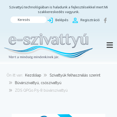
Szivattyú technológiában is haladunk a fejlesztésekkel mert Mi
szakkereskedés vagyunk.
Keresés
Belépés
Regisztráció
TOGG
Ön itt van:
Kezdőlap
Szivattyúk felhasználás szerint
Búvárszivattyú, csőszivattyú
ZDS QPGo.P.5-8 búvárszivattyú