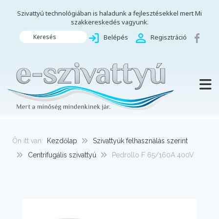
Szivattyú technológiában is haladunk a fejlesztésekkel mert Mi
szakkereskedés vagyunk.
Keresés
Belépés
Regisztráció
TOGG
Ön itt van:
Kezdőlap
Szivattyúk felhasználás szerint
Centrifugális szivattyú
Pedrollo F 65/160A 400V