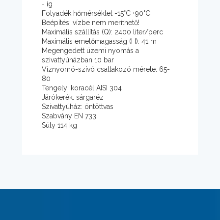
- ig
Folyadék hőmérséklet -15°C +90°C
Beépítés: vízbe nem meríthető!
Maximális szállítás (Q): 2400 liter/perc
Maximális emelőmagasság (H): 41 m
Megengedett üzemi nyomás a
szivattyúházban 10 bar
Víznyomó-szívó csatlakozó mérete: 65-
80
Tengely: koracél AISI 304
Járókerék: sárgaréz
Szivattyúház: öntöttvas
Szabvány EN 733
Súly 114 kg