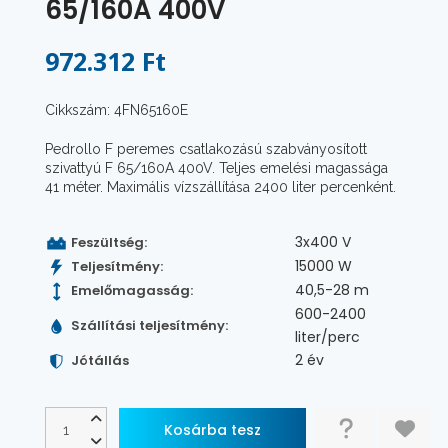
65/160A 400V
972.312 Ft
Cikkszám: 4FN65160E
Pedrollo F peremes csatlakozású szabványosított
szivattyú F 65/160A 400V. Teljes emelési magassága
41 méter. Maximális vízszállítása 2400 liter percenként.
3x400 V
Feszültség:
15000 W
Teljesítmény:
40,5-28 m
Emelőmagasság:
600-2400
Szállítási teljesítmény:
liter/perc
2 év
Jótállás