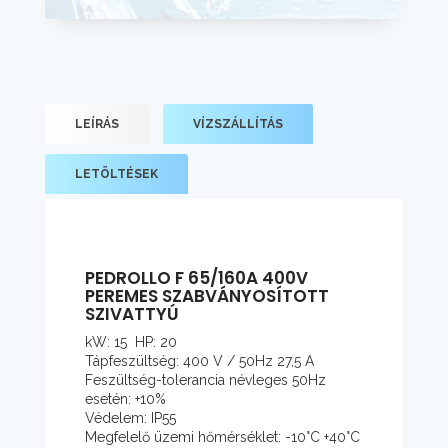
LEÍRÁS
VÍZSZÁLLÍTÁS
LETÖLTÉSEK
PEDROLLO F 65/160A 400V
PEREMES SZABVÁNYOSÍTOTT
SZIVATTYÚ
kW: 15 HP: 20
Tápfeszültség: 400 V / 50Hz 27,5 A
Feszültség-tolerancia névleges 50Hz
esetén: +10%
Védelem: IP55
Megfelelő üzemi hőmérséklet: -10°C +40°C