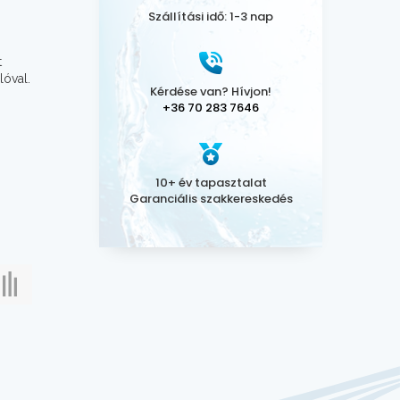
Szállítási idő: 1-3 nap
t
lóval.
Kérdése van? Hívjon!
+36 70 283 7646
10+ év tapasztalat
Garanciális szakkereskedés