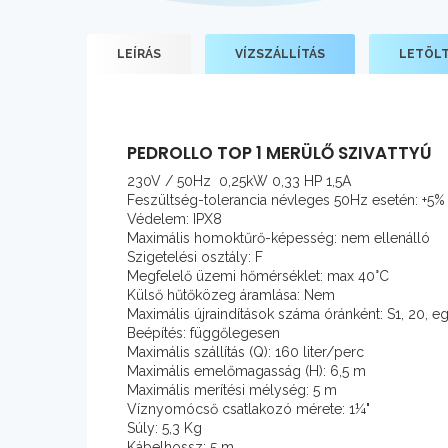
LEÍRÁS
VÍZSZÁLLÍTÁS
LETÖL
PEDROLLO TOP 1 MERÜLŐ SZIVATTYÚ
230V / 50Hz 0,25kW 0,33 HP 1,5A
Feszültség-tolerancia névleges 50Hz esetén: +5%
Védelem: IPX8
Maximális homoktűrő-képesség: nem ellenálló
Szigetelési osztály: F
Megfelelő üzemi hőmérséklet: max 40°C
Külső hűtőközeg áramlása: Nem
Maximális újraindítások száma óránként: S1, 20, e
Beépítés: függőlegesen
Maximális szállítás (Q): 160 liter/perc
Maximális emelőmagasság (H): 6,5 m
Maximális merítési mélység: 5 m
Víznyomócső csatlakozó mérete: 1¼"
Súly: 5,3 Kg
Kábelhossz: 5 m