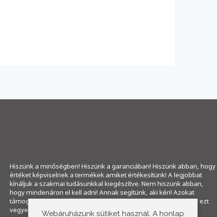
Hiszünk a minőségben! Hiszünk a garanciában! Hiszünk abban, hogy
értéket képviselnek a termékek amiket értékesítünk! A legjobbat
kínáljuk a szakmai tudásunkkal kiegészítve. Nem hiszünk abban,
hogy mindenáron el kell adni! Annak segítünk, aki kéri! Azokat
támogatjuk, akik hisznek bennünk. "A szomszéd mondta, hogy ezt
vegyem" már a múlté! Ne ragadjon a múltban!
Webáruházunk sütiket használ. A honlap