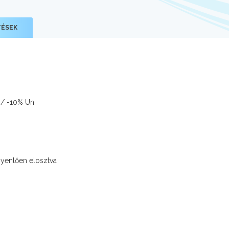
TÉSEK
 / -10% Un
gyenlően elosztva