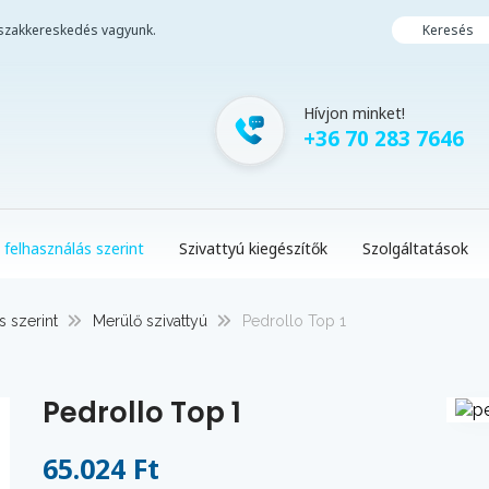
i szakkereskedés vagyunk.
Keresés
Hívjon minket!
+36 70 283 7646
 felhasználás szerint
Szivattyú kiegészítők
Szolgáltatások
s szerint
Merülő szivattyú
Pedrollo Top 1
Pedrollo Top 1
65.024 Ft