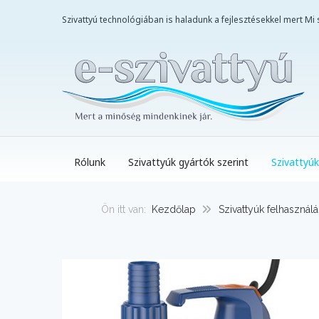
Szivattyú technológiában is haladunk a fejlesztésekkel mert M
Rólunk
Szivattyúk gyártók szerint
Szivattyúk
Ön itt van:
Kezdőlap
Szivattyúk felhasználá