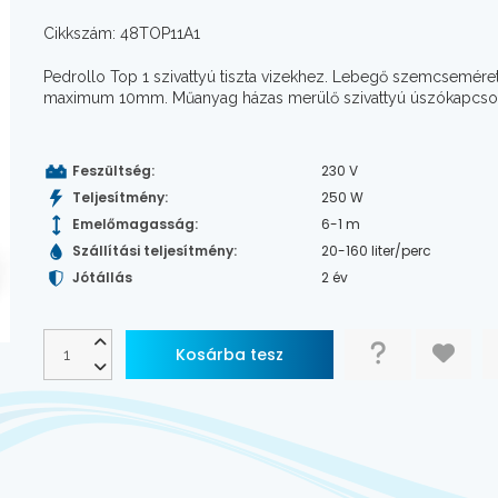
Cikkszám: 48TOP11A1
Pedrollo Top 1 szivattyú tiszta vizekhez. Lebegő szemcsemére
maximum 10mm. Műanyag házas merülő szivattyú úszókapcso
Feszültség:
230 V
Teljesítmény:
250 W
Emelőmagasság:
6-1 m
Szállítási teljesítmény:
20-160 liter/perc
Jótállás
2 év