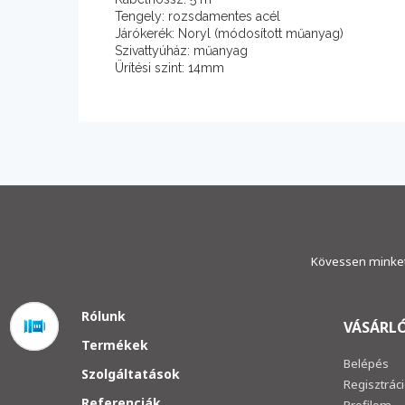
Tengely: rozsdamentes acél
Járókerék: Noryl (módosított műanyag)
Szivattyúház: műanyag
Ürítési szint: 14mm
Kövessen minket
Rólunk
VÁSÁRLÓ
Termékek
Belépés
Szolgáltatások
Regisztrác
Referenciák