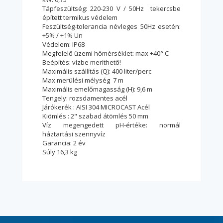
Tápfeszültség: 220-230 V / 50Hz tekercsbe
épített termikus védelem
Feszültség-tolerancia névleges 50Hz esetén:
+5% / +1% Un
Védelem: IP68
Megfelelő üzemi hőmérséklet: max +40° C
Beépítés: vízbe meríthető!
Maximális szállítás (Q): 400 liter/perc
Max merülési mélység 7 m
Maximális emelőmagasság (H): 9,6 m
Tengely: rozsdamentes acél
Járókerék : AISI 304 MICROCAST Acél
Kiömlés : 2" szabad átömlés 50 mm
Víz megengedett pH-értéke: normál
háztartási szennyvíz
Garancia: 2 év
Súly 16,3 kg