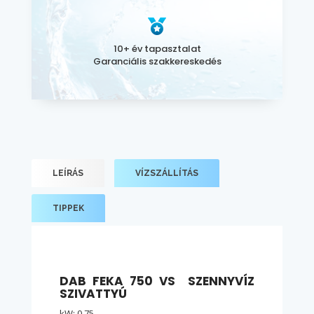
10+ év tapasztalat
Garanciális szakkereskedés
LEÍRÁS
VÍZSZÁLLÍTÁS
TIPPEK
DAB FEKA 750 VS SZENNYVÍZ
SZIVATTYÚ
kW: 0,75