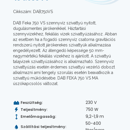
Cikkszám: DAB750VS
DAB Feka 750 VS szennyvíz szivattyú nyitott,
dugulásmentes járókerékkel. Háztartási
szennyvizekhez, fekáliás vizek szivattyúzásához. Abban
az esetben ha a fogadó szennyvíz csatorna gravitációs
rendszerű nyitott járókerekes szivattyúk alkalmazása
engedélyezett. Az átengedő képessége 50 mm-
nagymértékű fekáliás vizekhez is ajánlott. A szivattyú
talajvizek szivattyúzásához is alkalmazható. Szennyvíz
szivattyúzás esetén érdemes szivattyú vezérlő dobozt
alkalmazni ami tengely szorulás esetén beavatkozik a
szivattyú működésébe. DAB FEKA 750 VS MA
úszókapcsolós változat.
230 V
Feszültség:
750 W
Teljesítmény:
9,2-1,9 m
Emelőmagasság:
50-400
Szállítási teljesítmény: