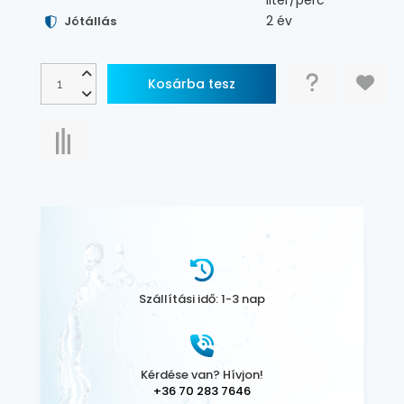
liter/perc
2 év
Jótállás
Szállítási idő: 1-3 nap
Kérdése van? Hívjon!
+36 70 283 7646