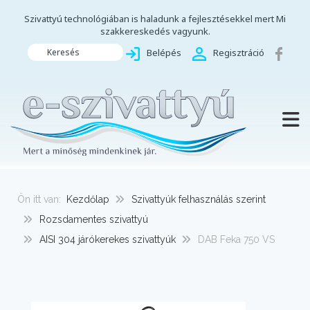
Szivattyú technológiában is haladunk a fejlesztésekkel mert Mi
szakkereskedés vagyunk.
Keresés
Belépés
Regisztráció
TOGG
Ön itt van:
Kezdőlap
Szivattyúk felhasználás szerint
Rozsdamentes szivattyú
AISI 304 járókerekes szivattyúk
DAB Feka 750 VS