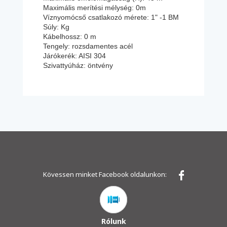
Maximális merítési mélység: 0m
Víznyomócső csatlakozó mérete: 1" -1 BM
Súly: Kg
Kábelhossz: 0 m
Tengely: rozsdamentes acél
Járókerék: AISI 304
Szivattyúház: öntvény
Kövessen minket Facebook oldalunkon:
Rólunk