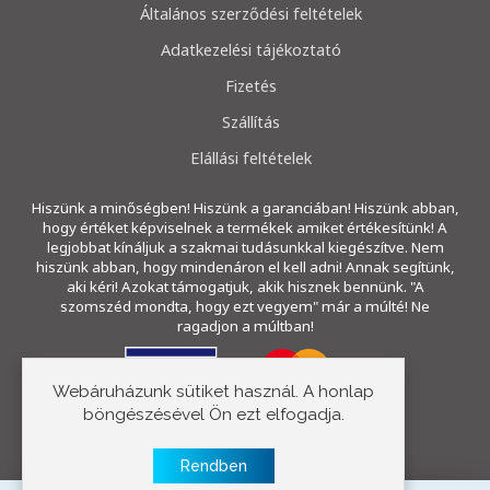
Általános szerződési feltételek
Adatkezelési tájékoztató
Fizetés
Szállítás
Elállási feltételek
Hiszünk a minőségben! Hiszünk a garanciában! Hiszünk abban,
hogy értéket képviselnek a termékek amiket értékesítünk! A
legjobbat kínáljuk a szakmai tudásunkkal kiegészítve. Nem
hiszünk abban, hogy mindenáron el kell adni! Annak segítünk,
aki kéri! Azokat támogatjuk, akik hisznek bennünk. "A
szomszéd mondta, hogy ezt vegyem" már a múlté! Ne
ragadjon a múltban!
Webáruházunk sütiket használ. A honlap
böngészésével Ön ezt elfogadja.
Copyright © 2023 E-szivattyú
Rendben