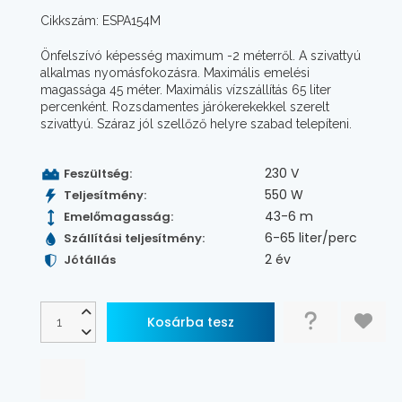
Cikkszám: ESPA154M
Önfelszívó képesség maximum -2 méterről. A szivattyú
alkalmas nyomásfokozásra. Maximális emelési
magassága 45 méter. Maximális vízszállítás 65 liter
percenként. Rozsdamentes járókerekekkel szerelt
szivattyú. Száraz jól szellőző helyre szabad telepíteni.
230 V
Feszültség:
550 W
Teljesítmény:
43-6 m
Emelőmagasság:
6-65 liter/perc
Szállítási teljesítmény:
2 év
Jótállás