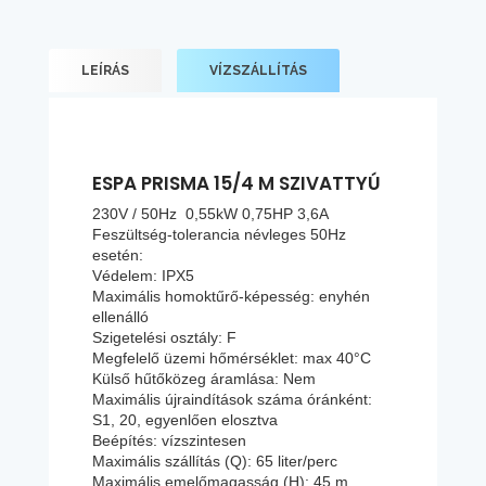
LEÍRÁS
VÍZSZÁLLÍTÁS
ESPA PRISMA 15/4 M SZIVATTYÚ
230V / 50Hz 0,55kW 0,75HP 3,6A
Feszültség-tolerancia névleges 50Hz
esetén:
Védelem: IPX5
Maximális homoktűrő-képesség: enyhén
ellenálló
Szigetelési osztály: F
Megfelelő üzemi hőmérséklet: max 40°C
Külső hűtőközeg áramlása: Nem
Maximális újraindítások száma óránként:
S1, 20, egyenlően elosztva
Beépítés: vízszintesen
Maximális szállítás (Q): 65 liter/perc
Maximális emelőmagasság (H): 45 m