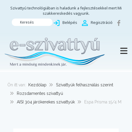
Szivattyú technológiában is haladunk a fejlesztésekkel mert Mi
szakkereskedés vagyunk.
Keresés
Belépés
Regisztráció
TOGG
Ön itt van:
Kezdőlap
Szivattyúk felhasználás szerint
Rozsdamentes szivattyú
AISI 304 járókerekes szivattyúk
Espa Prisma 15/4 M