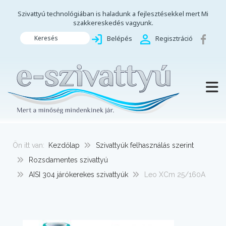
Szivattyú technológiában is haladunk a fejlesztésekkel mert Mi
szakkereskedés vagyunk.
Keresés
Belépés
Regisztráció
TOGG
Ön itt van:
Kezdőlap
Szivattyúk felhasználás szerint
Rozsdamentes szivattyú
AISI 304 járókerekes szivattyúk
Leo XCm 25/160A