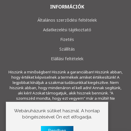
INFORMÁCIÓK
Általános szerződési feltételek
Adatkezelési tájékoztató
Fizetés
Szállítás
Elállási feltételek
Hiszünk a minőségben! Hiszünk a garanciában! Hiszünk abban,
hogy értéket képviselnek a termékek amiket értékesítünk! A
legjobbat kínáljuk a szakmai tudásunkkal kiegészítve. Nem
hiszünk abban, hogy mindenáron el kell adni! Annak segítünk,
aki kéri! Azokat támogatjuk, akik hisznek bennünk. "A
szomszéd mondta, hogy ezt vegyem" már a múlté! Ne
ragadjon a múltban!
Webáruházunk sütiket használ. A honlap
böngészésével Ön ezt elfogadja.
Copyright © 2023 E-szivattyú
Rendben