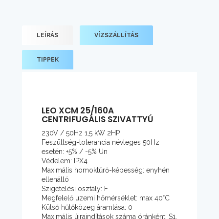
LEÍRÁS
VÍZSZÁLLÍTÁS
TIPPEK
LEO XCM 25/160A
CENTRIFUGÁLIS SZIVATTYÚ
230V / 50Hz 1,5 kW 2HP
Feszültség-tolerancia névleges 50Hz
esetén: +5% / -5% Un
Védelem: IPX4
Maximális homoktűrő-képesség: enyhén
ellenálló
Szigetelési osztály: F
Megfelelő üzemi hőmérséklet: max 40°C
Külső hűtőközeg áramlása: 0
Maximális újraindítások száma óránként: S1,