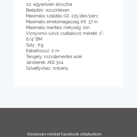
20, egyenlően elosztva
Beépítés: vízszintesen
Maximális szállítás (Q): 225 liter/perc
Maximális emelőmagasság (H): 37 m
Maximális merítési mélység: 0m
Víznyomó-szívó csatlakozó mérete: 1"-
6/4" BM
Súly: Kg
Kábelhossz: 0 m
Tengely: rozsdamentes acél
Járókerék: AISI 304
Szivattyúház: öntvény
Kövessen minket Facebook oldalunkon: