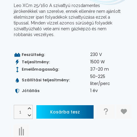
Leo XCm 25/160 A szivattyú rozsdamentes
járókerékkel van szerelve, ennek ellenére nem ajánlott
élelmiszer ipari folyadékok szivattyúzása ezzel a
típussal. Minden vízzel azonos sűrűségű folyadék
szivattyúzható vele ami nem gázképző és nem
robbanás veszélyes.
230 V
Feszültség:
1500 W
Teljesítmény:
37-20 m
Emelőmagasság:
50-225
Szállítási teljesítmény:
liter/perc
1 év
Jótállás