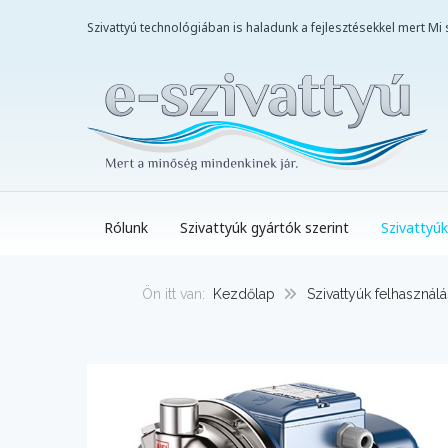
Szivattyú technológiában is haladunk a fejlesztésekkel mert M
Rólunk
Szivattyúk gyártók szerint
Szivattyúk
Ön itt van:
Kezdőlap
Szivattyúk felhasználá