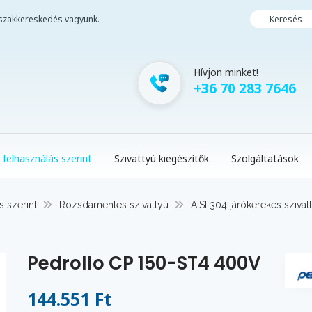
i szakkereskedés vagyunk.
Keresés
Hívjon minket!
+36 70 283 7646
 felhasználás szerint
Szivattyú kiegészítők
Szolgáltatások
s szerint
Rozsdamentes szivattyú
AISI 304 járókerekes szivat
Pedrollo CP 150-ST4 400V
144.551 Ft