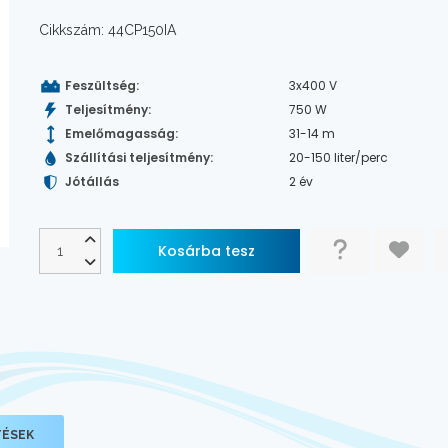
Cikkszám: 44CP150IA
Feszültség:
3x400 V
Teljesítmény:
750 W
Emelőmagasság:
31-14 m
Szállítási teljesítmény:
20-150 liter/perc
Jótállás
2 év
TÉSEK