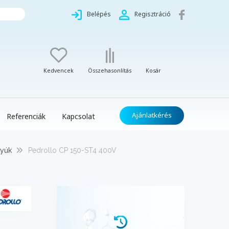
Belépés
Regisztráció
Kedvencek
Összehasonlítás
Kosár
Ajánlatkérés
Referenciák
Kapcsolat
tyúk
Pedrollo CP 150-ST4 400V