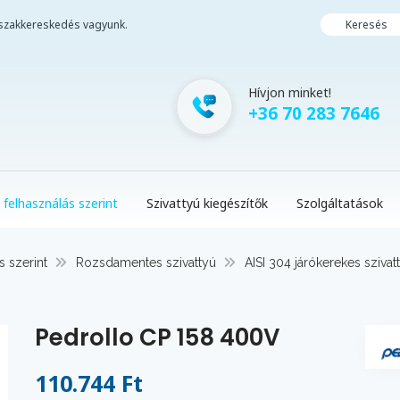
i szakkereskedés vagyunk.
Keresés
Hívjon minket!
+36 70 283 7646
 felhasználás szerint
Szivattyú kiegészítők
Szolgáltatások
s szerint
Rozsdamentes szivattyú
AISI 304 járókerekes szivat
Pedrollo CP 158 400V
110.744 Ft