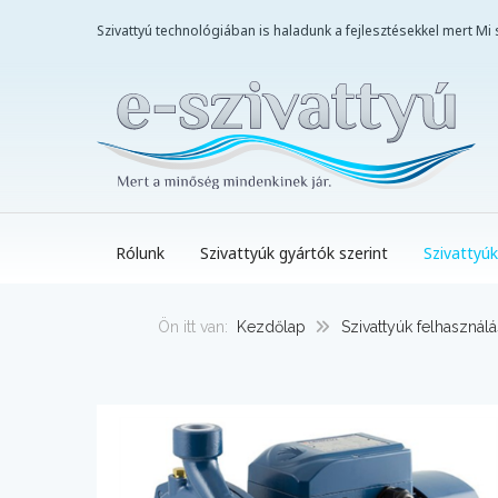
Szivattyú technológiában is haladunk a fejlesztésekkel mert M
Rólunk
Szivattyúk gyártók szerint
Szivattyúk
Ön itt van:
Kezdőlap
Szivattyúk felhasználá