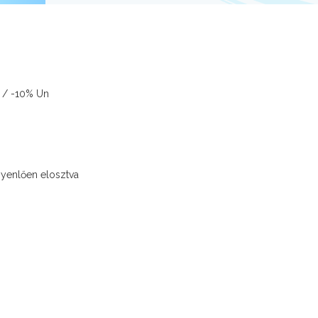
% / -10% Un
ó
gyenlően elosztva