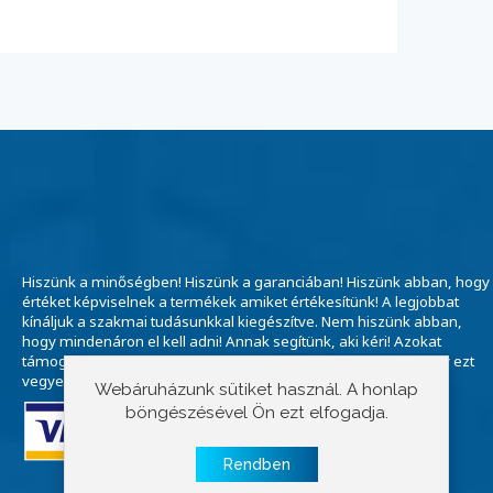
Hiszünk a minőségben! Hiszünk a garanciában! Hiszünk abban, hogy
értéket képviselnek a termékek amiket értékesítünk! A legjobbat
kínáljuk a szakmai tudásunkkal kiegészítve. Nem hiszünk abban,
hogy mindenáron el kell adni! Annak segítünk, aki kéri! Azokat
támogatjuk, akik hisznek bennünk. "A szomszéd mondta, hogy ezt
vegyem" már a múlté! Ne ragadjon a múltban!
Webáruházunk sütiket használ. A honlap
böngészésével Ön ezt elfogadja.
Rendben