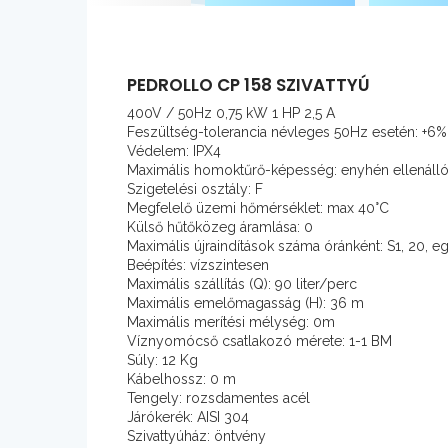
PEDROLLO CP 158 SZIVATTYÚ
400V / 50Hz 0,75 kW 1 HP 2,5 A
Feszültség-tolerancia névleges 50Hz esetén: +6
Védelem: IPX4
Maximális homoktűrő-képesség: enyhén ellenáll
Szigetelési osztály: F
Megfelelő üzemi hőmérséklet: max 40°C
Külső hűtőközeg áramlása: 0
Maximális újraindítások száma óránként: S1, 20, e
Beépítés: vízszintesen
Maximális szállítás (Q): 90 liter/perc
Maximális emelőmagasság (H): 36 m
Maximális merítési mélység: 0m
Víznyomócső csatlakozó mérete: 1-1 BM
Súly: 12 Kg
Kábelhossz: 0 m
Tengely: rozsdamentes acél
Járókerék: AISI 304
Szivattyúház: öntvény