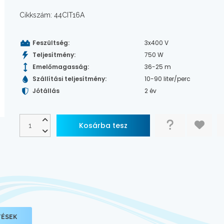
Cikkszám: 44CIT16A
Feszültség:
3x400 V
Teljesítmény:
750 W
Emelőmagasság:
36-25 m
Szállítási teljesítmény:
10-90 liter/perc
Jótállás
2 év
TÉSEK